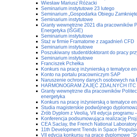
Wiesław Mariusz Różacki
Seminarium instytutowe 23 lutego
Seminarium „Gospodarka Obiegu Zamknięt
Seminarium instytutowe
Granty wewnętrzne 2021 dla pracowników Pol
Energetyka (IŚGiE)
Seminarium instytutowe
Staż w firmie Framatome z zagadnień CFD
Seminarium instytutowe
Poszukiwany student/doktorant do pracy prz
Seminarium instytutowe
Franciszek Pchełka
Konkurs na pracę inżynierską o tematyce 
Konto na portalu pracowniczym SAP
Naruszenie ochrony danych osobowych na
HARMONOGRAM ZAJĘĆ ZDALNYCH ITC
Granty wewnętrzne dla pracowników Politech
energetyka
Konkurs na pracę inżynierską o tematyce 
Studia magisterskie podwójnego dyplomow
Zrób Dyplom z Veolią, VII edycja programu 
Konferencja podsumowująca realizację Pro
CEA Saclay, the French National Laboratory
11th Development Trends in Space Propuls
VII edycja konkursu na prace dyplomowe "Swi