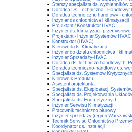
Starszy specjalista ds. wymienników c
Doradca Ds. Techniczno - Handlowych
Doradca technoiczno handlowy - chłod
Inżynier ds chłodnictwa i klimatyzacji
Projektant / Konstruktor HVAC
Inżynier ds. klimatyzacji przemysłowej
Projektant - Inżynier Systemów HVAC
Konstruktor (HVAC)
Kierownik ds. Klimatyzacji
Inżynier do działu chłodnictwa i kllima
Inżynier Sprzedaży-HVAC
Doradca ds. techniczo-handlowych. P
Doradca techniczno-handlowy ds. wenty
Specjalista ds. Systemów Krytycznyc
Kierownik Produktu
Asystent projektanta
Specjalista ds. Eksploatacji System
Specjalista ds. Projektowania Ukła
Specjalista ds. Energetycznych
Inżynier Serwisu Klimatyzacji
Pracownik techniczno biurowy
Inżynier sprzedaży (region Warszawsk
Technik Serwisu Chłodnictwo Przemy
Koordynator ds. Instalacji
Konstruktor HVAC