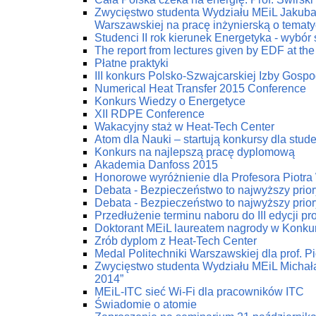
Zwycięstwo studenta Wydziału MEiL Jakuba 
Warszawskiej na pracę inżynierską o tematy
Studenci II rok kierunek Energetyka - wybór
The report from lectures given by EDF at the
Płatne praktyki
III konkurs Polsko-Szwajcarskiej Izby Gospod
Numerical Heat Transfer 2015 Conference
Konkurs Wiedzy o Energetyce
XII RDPE Conference
Wakacyjny staż w Heat-Tech Center
Atom dla Nauki – startują konkursy dla stu
Konkurs na najlepszą pracę dyplomową
Akademia Danfoss 2015
Honorowe wyróżnienie dla Profesora Piotr
Debata - Bezpieczeństwo to najwyższy prior
Debata - Bezpieczeństwo to najwyższy prior
Przedłużenie terminu naboru do III edycji p
Doktorant MEiL laureatem nagrody w Konku
Zrób dyplom z Heat-Tech Center
Medal Politechniki Warszawskiej dla prof. P
Zwycięstwo studenta Wydziału MEiL Michał
2014”
MEiL-ITC sieć Wi-Fi dla pracowników ITC
Świadomie o atomie