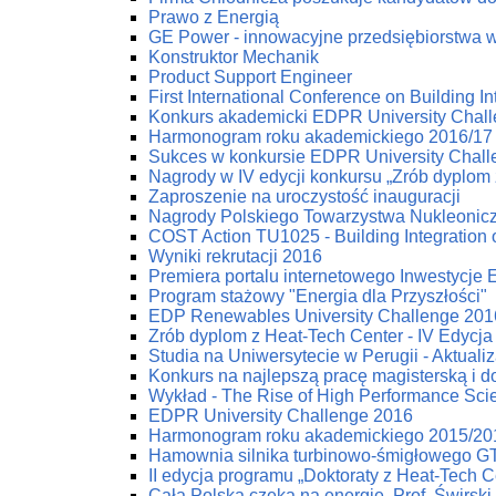
Prawo z Energią
GE Power - innowacyjne przedsiębiorstwa w 
Konstruktor Mechanik
Product Support Engineer
First International Conference on Building
Konkurs akademicki EDPR University Chal
Harmonogram roku akademickiego 2016/17
Sukces w konkursie EDPR University Chal
Nagrody w IV edycji konkursu „Zrób dyplom 
Zaproszenie na uroczystość inauguracji
Nagrody Polskiego Towarzystwa Nukleonic
COST Action TU1025 - Building Integration 
Wyniki rekrutacji 2016
Premiera portalu internetowego Inwestycje
Program stażowy "Energia dla Przyszłości"
EDP Renewables University Challenge 2016
Zrób dyplom z Heat-Tech Center - IV Edycja
Studia na Uniwersytecie w Perugii - Aktuali
Konkurs na najlepszą pracę magisterską i d
Wykład - The Rise of High Performance Scien
EDPR University Challenge 2016
Harmonogram roku akademickiego 2015/20
Hamownia silnika turbinowo-śmigłowego G
II edycja programu „Doktoraty z Heat-Tech C
Cała Polska czeka na energię. Prof. Świrski