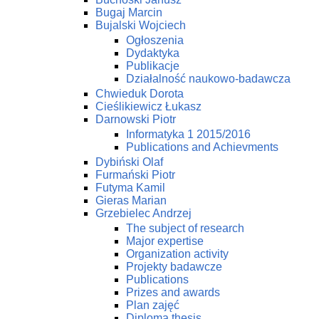
Bugaj Marcin
Bujalski Wojciech
Ogłoszenia
Dydaktyka
Publikacje
Działalność naukowo-badawcza
Chwieduk Dorota
Cieślikiewicz Łukasz
Darnowski Piotr
Informatyka 1 2015/2016
Publications and Achievments
Dybiński Olaf
Furmański Piotr
Futyma Kamil
Gieras Marian
Grzebielec Andrzej
The subject of research
Major expertise
Organization activity
Projekty badawcze
Publications
Prizes and awards
Plan zajęć
Diploma thesis