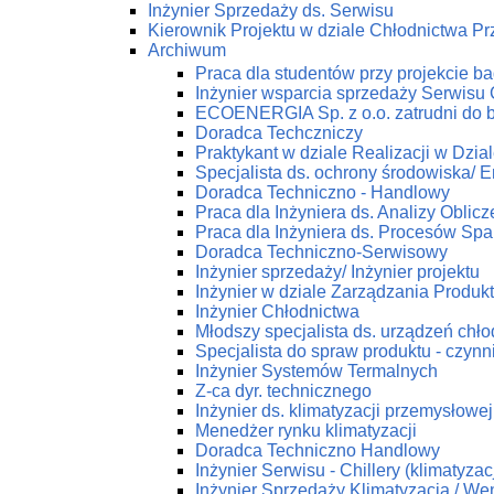
Inżynier Sprzedaży ds. Serwisu
Kierownik Projektu w dziale Chłodnictwa 
Archiwum
Praca dla studentów przy projekcie 
Inżynier wsparcia sprzedaży Serwis
ECOENERGIA Sp. z o.o. zatrudni do 
Doradca Techczniczy
Praktykant w dziale Realizacji w Dz
Specjalista ds. ochrony środowiska/ En
Doradca Techniczno - Handlowy
Praca dla Inżyniera ds. Analizy Obli
Praca dla Inżyniera ds. Procesów Spa
Doradca Techniczno-Serwisowy
Inżynier sprzedaży/ Inżynier projektu
Inżynier w dziale Zarządzania Produk
Inżynier Chłodnictwa
Młodszy specjalista ds. urządzeń chł
Specjalista do spraw produktu - czynn
Inżynier Systemów Termalnych
Z-ca dyr. technicznego
Inżynier ds. klimatyzacji przemysłowej
Menedżer rynku klimatyzacji
Doradca Techniczno Handlowy
Inżynier Serwisu - Chillery (klimatyza
Inżynier Sprzedaży Klimatyzacja / Wen