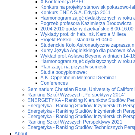
X Konferencja PBEC
Konkurs na projekty stanowisk pokazowo-la
Konkurs ENEA S.A. Edycja 2011
Harmonogram zajęć dydaktycznych w roku 
Pogrzeb profesora Kazimierza Brodowicza
20.04.2010 godziny dziekańskie 8:00-16:00
Wykłady prof. dr. hab. inż. Karola Millera
Projekt Polsko - Islandzki PL0460
Studenckie Koło Astronautyczne zaprasza n
Kursy Języka Angielskiego dla pracowników
Wykład prof. Asfawa Beyene w dniach 14-18
Harmonogram zajęć dydaktycznych w roku 
Plan zajęć na przyszły semestr
Studia podyplomowe:
A.K. Oppenheim Memorial Seminar
Conferences
Seminarium Christian Rose, University of Californi
Ranking Szkół Wyższych „Perspektywy 2014”
ENERGETYKA - Ranking Kierunków Studiów Per
Energetyka - Ranking Studiów Inżynierskich Pers
Energetyka - Ranking Studiów Inżynierskich Pers
Energetyka - Ranking Studiów Inżynierskich Pers
Ranking Szkół Wyższych Perspektywy 2021
Energetyka - Ranking Studiów Technicznych Per
About