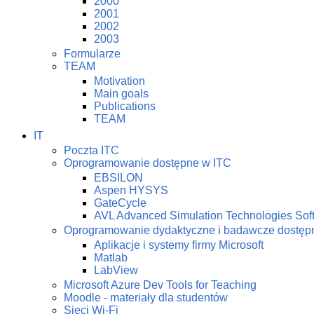
2000
2001
2002
2003
Formularze
TEAM
Motivation
Main goals
Publications
TEAM
IT
Poczta ITC
Oprogramowanie dostępne w ITC
EBSILON
Aspen HYSYS
GateCycle
AVL Advanced Simulation Technologies Sof
Oprogramowanie dydaktyczne i badawcze dostę
Aplikacje i systemy firmy Microsoft
Matlab
LabView
Microsoft Azure Dev Tools for Teaching
Moodle - materiały dla studentów
Sieci Wi-Fi