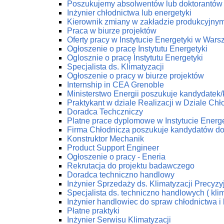
Poszukujemy absolwentów lub doktorantów z
Inżynier chłodnictwa lub energetyki
Kierownik zmiany w zakładzie produkcyjny
Praca w biurze projektów
Oferty pracy w Instytucie Energetyki w Wars
Ogłoszenie o pracę Instytutu Energetyki
Oglosznie o pracę Instytutu Energetyki
Specjalista ds. Klimatyzacji
Ogłoszenie o pracy w biurze projektów
Internship in CEA Grenoble
Ministerstwo Energii poszukuje kandydatek
Praktykant w dziale Realizacji w Dziale C
Doradca Techczniczy
Platne prace dyplomowe w Instytucie Energe
Firma Chłodnicza poszukuje kandydatów do
Konstruktor Mechanik
Product Support Engineer
Ogłoszenie o pracy - Eneria
Rekrutacja do projektu badawczego
Doradca techniczno handlowy
Inżynier Sprzedaży ds. Klimatyzacji Precyzy
Specjalista ds. techniczno handlowych ( klim
Inżynier handlowiec do spraw chłodnictwa i 
Płatne praktyki
Inżynier Serwisu Klimatyzacji