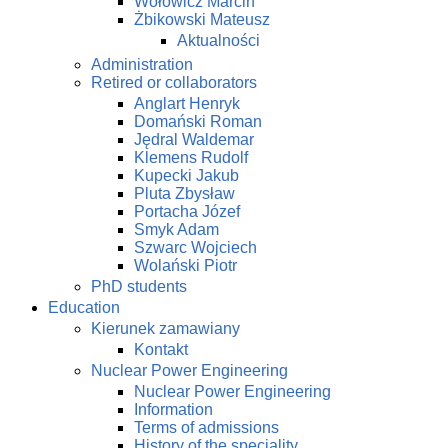
Wołowicz Marcin
Żbikowski Mateusz
Aktualności
Administration
Retired or collaborators
Anglart Henryk
Domański Roman
Jędral Waldemar
Klemens Rudolf
Kupecki Jakub
Pluta Zbysław
Portacha Józef
Smyk Adam
Szwarc Wojciech
Wolański Piotr
PhD students
Education
Kierunek zamawiany
Kontakt
Nuclear Power Engineering
Nuclear Power Engineering
Information
Terms of admissions
History of the speciality