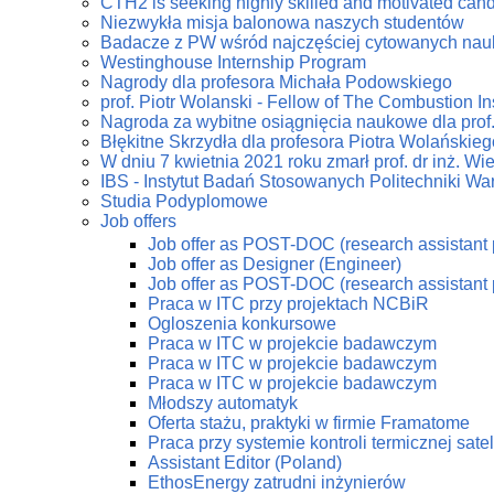
CTH2 is seeking highly skilled and motivated can
Niezwykła misja balonowa naszych studentów
Badacze z PW wśród najczęściej cytowanych na
Westinghouse Internship Program
Nagrody dla profesora Michała Podowskiego
prof. Piotr Wolanski - Fellow of The Combustion Ins
Nagroda za wybitne osiągnięcia naukowe dla prof
Błękitne Skrzydła dla profesora Piotra Wolańskieg
W dniu 7 kwietnia 2021 roku zmarł prof. dr inż. W
IBS - Instytut Badań Stosowanych Politechniki Wa
Studia Podyplomowe
Job offers
Job offer as POST-DOC (research assistant 
Job offer as Designer (Engineer)
Job offer as POST-DOC (research assistant 
Praca w ITC przy projektach NCBiR
Ogloszenia konkursowe
Praca w ITC w projekcie badawczym
Praca w ITC w projekcie badawczym
Praca w ITC w projekcie badawczym
Młodszy automatyk
Oferta stażu, praktyki w firmie Framatome
Praca przy systemie kontroli termicznej sate
Assistant Editor (Poland)
EthosEnergy zatrudni inżynierów