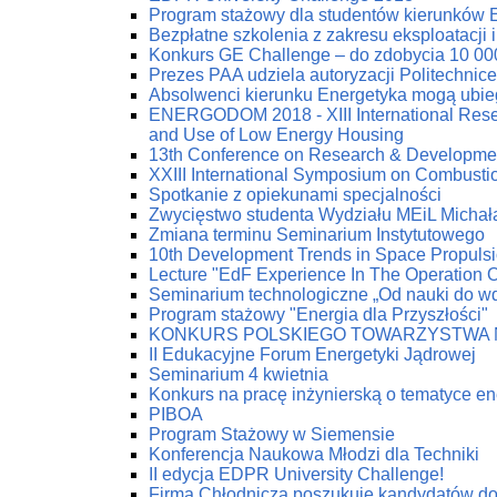
Program stażowy dla studentów kierunków 
Bezpłatne szkolenia z zakresu eksploatacji 
Konkurs GE Challenge – do zdobycia 10 00
Prezes PAA udziela autoryzacji Politechnic
Absolwenci kierunku Energetyka mogą ubie
ENERGODOM 2018 - XIII International Resea
and Use of Low Energy Housing
13th Conference on Research & Developmen
XXIII International Symposium on Combust
Spotkanie z opiekunami specjalności
Zwycięstwo studenta Wydziału MEiL Michał
Zmiana terminu Seminarium Instytutowego
10th Development Trends in Space Propuls
Lecture "EdF Experience In The Operation Of
Seminarium technologiczne „Od nauki do w
Program stażowy "Energia dla Przyszłości"
KONKURS POLSKIEGO TOWARZYSTWA 
II Edukacyjne Forum Energetyki Jądrowej
Seminarium 4 kwietnia
Konkurs na pracę inżynierską o tematyce en
PIBOA
Program Stażowy w Siemensie
Konferencja Naukowa Młodzi dla Techniki
II edycja EDPR University Challenge!
Firma Chłodnicza poszukuje kandydatów do