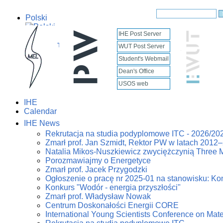
Polski
IHE Post Server
English
WUT Post Server
Student's Webmail
Dean's Office
USOS web
IHE
Calendar
IHE News
Rekrutacja na studia podyplomowe ITC - 2026/20
Zmarł prof. Jan Szmidt, Rektor PW w latach 2012
Natalia Mikos-Nuszkiewicz zwyciężczynią Three 
Porozmawiajmy o Energetyce
Zmarł prof. Jacek Przygodzki
Ogłoszenie o pracę nr 2025-01 na stanowisku: Kon
Konkurs "Wodór - energia przyszłości"
Zmarł prof. Władysław Nowak
Centrum Doskonałości Energii CORE
International Young Scientists Conference on Mat