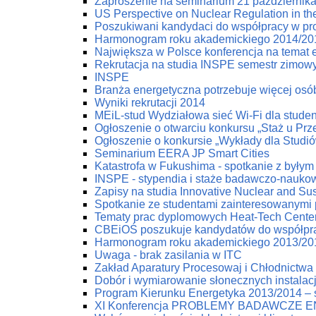
Zaproszenie na seminarium 21 październik
US Perspective on Nuclear Regulation in th
Poszukiwani kandydaci do współpracy w pr
Harmonogram roku akademickiego 2014/20
Największa w Polsce konferencja na temat e
Rekrutacja na studia INSPE semestr zimow
INSPE
Branża energetyczna potrzebuje więcej osób
Wyniki rekrutacji 2014
MEiL-stud Wydziałowa sieć Wi-Fi dla stude
Ogłoszenie o otwarciu konkursu „Staż u Pr
Ogłoszenie o konkursie „Wykłady dla Studi
Seminarium EERA JP Smart Cities
Katastrofa w Fukushima - spotkanie z byłym
INSPE - stypendia i staże badawczo-nauko
Zapisy na studia Innovative Nuclear and Su
Spotkanie ze studentami zainteresowanymi
Tematy prac dyplomowych Heat-Tech Cente
CBEiOŚ poszukuje kandydatów do współpr
Harmonogram roku akademickiego 2013/20
Uwaga - brak zasilania w ITC
Zakład Aparatury Procesowaj i Chłodnictwa 
Dobór i wymiarowanie słonecznych instala
Program Kierunku Energetyka 2013/2014 – s
XI Konferencja PROBLEMY BADAWCZE 