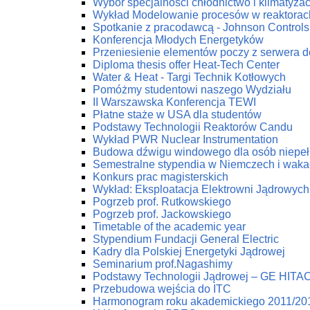
Wybór specjalności chłodnictwo i klimatyzac
Wykład Modelowanie procesów w reaktorac
Spotkanie z pracodawcą - Johnson Controls 
Konferencja Młodych Energetyków
Przeniesienie elementów poczy z serwera 
Diploma thesis offer Heat-Tech Center
Water & Heat - Targi Technik Kotłowych
Pomóżmy studentowi naszego Wydziału
II Warszawska Konferencja TEWI
Płatne staże w USA dla studentów
Podstawy Technologii Reaktorów Candu
Wykład PWR Nuclear Instrumentation
Budowa dźwigu windowego dla osób niepe
Semestralne stypendia w Niemczech i waka
Konkurs prac magisterskich
Wykład: Eksploatacja Elektrowni Jądrowych
Pogrzeb prof. Rutkowskiego
Pogrzeb prof. Jackowskiego
Timetable of the academic year
Stypendium Fundacji General Electric
Kadry dla Polskiej Energetyki Jądrowej
Seminarium prof.Nagashimy
Podstawy Technologii Jądrowej – GE HITA
Przebudowa wejścia do ITC
Harmonogram roku akademickiego 2011/20