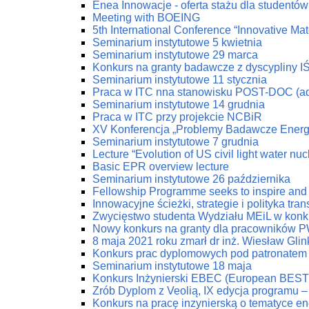
Enea Innowacje - oferta stażu dla studentów 
Meeting with BOEING
5th International Conference “Innovative Mat
Seminarium instytutowe 5 kwietnia
Seminarium instytutowe 29 marca
Konkurs na granty badawcze z dyscypliny I
Seminarium instytutowe 11 stycznia
Praca w ITC nna stanowisku POST-DOC (ad
Seminarium instytutowe 14 grudnia
Praca w ITC przy projekcie NCBiR
XV Konferencja „Problemy Badawcze Energe
Seminarium instytutowe 7 grudnia
Lecture “Evolution of US civil light water nu
Basic EPR overview lecture
Seminarium instytutowe 26 października
Fellowship Programme seeks to inspire and 
Innowacyjne ścieżki, strategie i polityka tr
Zwycięstwo studenta Wydziału MEiL w konk
Nowy konkurs na granty dla pracowników PW
8 maja 2021 roku zmarł dr inż. Wiesław Glin
Konkurs prac dyplomowych pod patronatem
Seminarium instytutowe 18 maja
Konkurs Inżynierski EBEC (European BEST 
Zrób Dyplom z Veolią, IX edycja programu 
Konkurs na pracę inzynierską o tematyce en