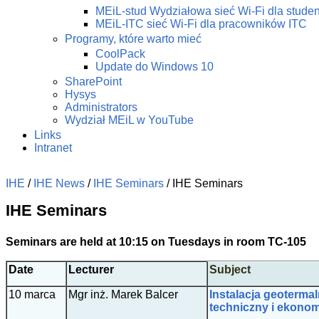
MEiL-stud Wydziałowa sieć Wi-Fi dla stude
MEiL-ITC sieć Wi-Fi dla pracowników ITC
Programy, które warto mieć
CoolPack
Update do Windows 10
SharePoint
Hysys
Administrators
Wydział MEiL w YouTube
Links
Intranet
IHE
/
IHE News
/
IHE Seminars
/
IHE Seminars
IHE Seminars
Seminars are held at 10:15 on Tuesdays in room
TC-105
Date
Lecturer
Subject
10 marca
Mgr inż. Marek Balcer
Instalacja geoterma
techniczny i ekono