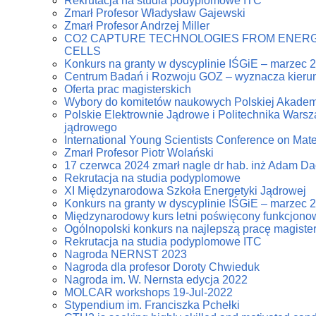
Rekrutacja na studia podyplomowe ITC
Zmarł Profesor Władysław Gajewski
Zmarł Profesor Andrzej Miller
CO2 CAPTURE TECHNOLOGIES FROM ENERG
CELLS
Konkurs na granty w dyscyplinie IŚGiE – marzec 
Centrum Badań i Rozwoju GOZ – wyznacza kierun
Oferta prac magisterskich
Wybory do komitetów naukowych Polskiej Akadem
Polskie Elektrownie Jądrowe i Politechnika Warsz
jądrowego
International Young Scientists Conference on Mat
Zmarł Profesor Piotr Wolański
17 czerwca 2024 zmarł nagle dr hab. inż Adam D
Rekrutacja na studia podyplomowe
XI Międzynarodowa Szkoła Energetyki Jądrowej
Konkurs na granty w dyscyplinie IŚGiE – marzec 
Międzynarodowy kurs letni poświęcony funkcjonowa
Ogólnopolski konkurs na najlepszą pracę magiste
Rekrutacja na studia podyplomowe ITC
Nagroda NERNST 2023
Nagroda dla profesor Doroty Chwieduk
Nagroda im. W. Nernsta edycja 2022
MOLCAR workshops 19-Jul-2022
Stypendium im. Franciszka Pchełki