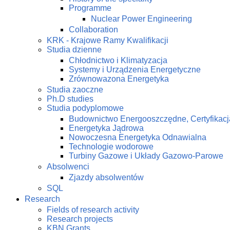
Programme
Nuclear Power Engineering
Collaboration
KRK - Krajowe Ramy Kwalifikacji
Studia dzienne
Chłodnictwo i Klimatyzacja
Systemy i Urządzenia Energetyczne
Zrównowazona Energetyka
Studia zaoczne
Ph.D studies
Studia podyplomowe
Budownictwo Energooszczędne, Certyfikacj
Energetyka Jądrowa
Nowoczesna Energetyka Odnawialna
Technologie wodorowe
Turbiny Gazowe i Układy Gazowo-Parowe
Absolwenci
Zjazdy absolwentów
SQL
Research
Fields of research activity
Research projects
KBN Grants