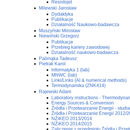
Resistojet
Milewski Jarosław
Dydaktyka
Publikacje
Działalność Naukowo-badawcza
Muszyński Mirosław
Niewiński Grzegorz
Publikacje
Przebieg kariery zawodowej
Działalność naukowo-badawcza
Palimąka Tadeusz
Pietrak Karol
Informatyka 1 (lab)
MNWC (lab)
Linki/Links (AI & numerical methods)
Termodynamika (ZNK414)
Rajewski Adam
Laboratory instructions - Thermodynam
Energy Sources & Conversion
Źródła i Przetwarzanie Energii - studi
Źródła i Przetwarzanie Energii 2012/
NŹiKEO 2013/2014
NŹiKEO 2014/2015
Zaliczenie z przedmiotu Źródła i Prze