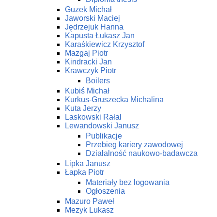
Guzek Michał
Jaworski Maciej
Jędrzejuk Hanna
Kapusta Łukasz Jan
Karaśkiewicz Krzysztof
Mazgaj Piotr
Kindracki Jan
Krawczyk Piotr
Boilers
Kubiś Michał
Kurkus-Gruszecka Michalina
Kuta Jerzy
Laskowski Rałal
Lewandowski Janusz
Publikacje
Przebieg kariery zawodowej
Działalność naukowo-badawcza
Lipka Janusz
Łapka Piotr
Materiały bez logowania
Ogłoszenia
Mazuro Paweł
Mezyk Lukasz