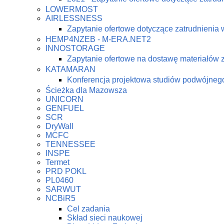
LOWERMOST
AIRLESSNESS
Zapytanie ofertowe dotyczące zatrudnienia 
HEMP4NZEB - M-ERA.NET2
INNOSTORAGE
Zapytanie ofertowe na dostawę materiałów
KATAMARAN
Konferencja projektowa studiów podwójne
Ścieżka dla Mazowsza
UNICORN
GENFUEL
SCR
DryWall
MCFC
TENNESSEE
INSPE
Termet
PRD POKL
PL0460
SARWUT
NCBiR5
Cel zadania
Skład sieci naukowej