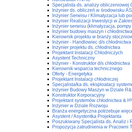
Specjalista ds. analizy obliczeniowej
Inżynier ds. obliczeń w środowisku 
Inżynier Serwisu / Klimatyzacja lub p
Inżynier Realizacji Inwestycji w Zakr
Inżynier serwisu (klimatyzacja, pompy 
Inżynier budowy maszyn i chłodnictw
Kierownik projektu w branży stoczniow
Inżynier - Handlowiec d/s chłodnictwa
Inżynier projektu ds. chłodnictwa
Projektant Instalacji Chłodniczych
Asystent Techniczny
Inżynier - Konstruktor d/s chłodnictwa
Kierownik wsparcia technicznego
Oferty - Energetyka
Projektant Instalacji chłodniczej
Specjalista/ka ds. eksploatacji syst
Inżynier Budowy Maszyn w Dziale R
Konstruktor Korporacyjny
Projektant systemów chłodnictwa & 
Inżynier w Dziale Rozwoju
Branża energetyczna potrzebuje więce
Asystent / Asystentka Projektanta
Poszukiwany Specjalista ds. Analiz i
Propozycja zatrudnienia w Pracow