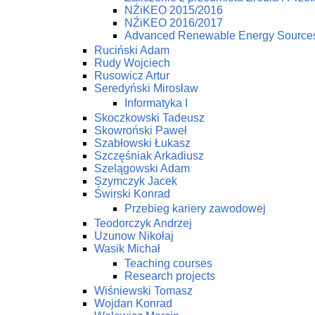
NŹiKEO 2015/2016
NŹiKEO 2016/2017
Advanced Renewable Energy Source
Ruciński Adam
Rudy Wojciech
Rusowicz Artur
Seredyński Mirosław
Informatyka I
Skoczkowski Tadeusz
Skowroński Paweł
Szabłowski Łukasz
Szczęśniak Arkadiusz
Szelągowski Adam
Szymczyk Jacek
Świrski Konrad
Przebieg kariery zawodowej
Teodorczyk Andrzej
Uzunow Nikołaj
Wasik Michał
Teaching courses
Research projects
Wiśniewski Tomasz
Wojdan Konrad