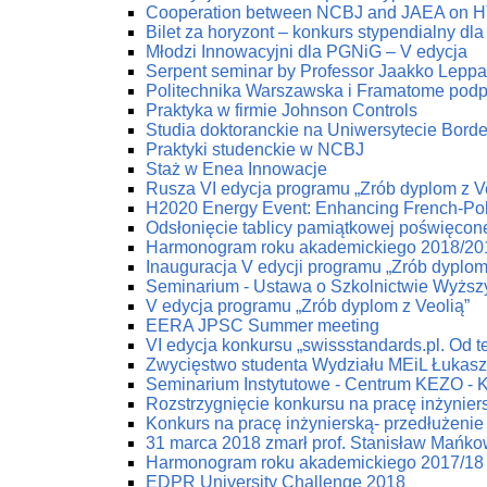
Cooperation between NCBJ and JAEA on HTG
Bilet za horyzont – konkurs stypendialny dla
Młodzi Innowacyjni dla PGNiG – V edycja
Serpent seminar by Professor Jaakko Lepp
Politechnika Warszawska i Framatome podp
Praktyka w firmie Johnson Controls
Studia doktoranckie na Uniwersytecie Bord
Praktyki studenckie w NCBJ
Staż w Enea Innowacje
Rusza VI edycja programu „Zrób dyplom z V
H2020 Energy Event: Enhancing French-Poli
Odsłonięcie tablicy pamiątkowej poświęco
Harmonogram roku akademickiego 2018/20
Inauguracja V edycji programu „Zrób dyplom
Seminarium - Ustawa o Szkolnictwie Wyżs
V edycja programu „Zrób dyplom z Veolią”
EERA JPSC Summer meeting
VI edycja konkursu „swissstandards.pl. Od teo
Zwycięstwo studenta Wydziału MEiL Łukas
Seminarium Instytutowe - Centrum KEZO - 
Rozstrzygnięcie konkursu na pracę inżynier
Konkurs na pracę inżynierską- przedłużenie 
31 marca 2018 zmarł prof. Stanisław Mańko
Harmonogram roku akademickiego 2017/18
EDPR University Challenge 2018