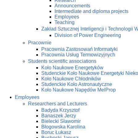
Research
Announcements
Intermediate and diploma projects
Employees
Teaching
Zakład Sztucznej Inteligencji i Technologi
Division of Power Engineering
Pracownie
Pracownia Zastosowań Informatyki
Pracownia Usług Termowizyjnych
Students scientific associations
Koło Naukowe Energetyków
Studenckie Koło Naukowe Energetyki Niek
Koło Naukowe Chłodników
Studenckie Koło Astronautyczne
Koło Naukowe Napędów MelProp
Employees
Researchers and Lecturers
Badyda Krzysztof
Banaszek Jerzy
Bielecki Sławomir
Błogowska Karolina
Boruc Łukasz
Buchoski Janusz