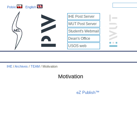
Polski
English
IHE Post Server
WUT Post Server
Student's Webmail
Dean's Office
USOS web
IHE
Calendar
IHE News
About
Employees
Educatio
IHE
/
Archives
/
TEAM
/
Motivation
Motivation
Liczba osób oglądających stronę: 539
eZ Publish™
CMS © 2009 ITC, M