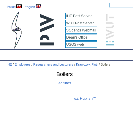
Polski
English
IHE Post Server
WUT Post Server
Student's Webmail
Dean's Office
USOS web
IHE
Calendar
IHE News
About
Employees
Educatio
IHE
/
Employees
/
Researchers and Lecturers
/
Krawczyk Piotr
/
Boilers
Boilers
Lectures
Liczba osób oglądających stronę: 986
eZ Publish™
CMS © 2009 ITC, M