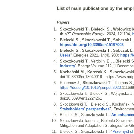
List of main publications by the emplo
Papers
Skoczkowski T., Bielecki S., Wołowicz M
this?
"
Renewable Energy
, 2024, 121104,
Bielecki S., Skoczkowski T., Sobczak L
https://doi.org/10.3390/en15197003
Bielecki S., Skoczkowski T., Sobczak L.
Users
"
Energies 2021, 14(4), 980;
https:/
Skoczkowski T.
, Verdolini E., .,
Bielecki 
industry
" Energy Volume 212, 1 December 
Kochański M., Korczak K., Skoczkowski
doi:10.3390/en13040916. https://www.mdpi
Rosenow J.,
Skoczkowski T
., Thomas S.
https://doi.org/10.1016/j.enpol.2020
.111689
Skoczkowski T., Bielecki S., Wojtyńska J.
doi:10.3390/en12224261
Skoczkowski T., Bielecki S., Kochański M
Stakeholders' perspectives
". Environmen
Bielecki S., Skoczkowski T.:"
An enhance
Skoczkowski Tadeusz, Bielecki Sławomir, 
Mitigation and Adaptation Strategies for 
Bielecki S., Skoczkowski T.: "
Przemysł ch