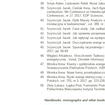
Smyk Adam, Laskowski Rafał, Murat Jakub:
Szymczyk Jacek, Cieślak Ilona, Jach Agni
combustion, 9th Conference on Interdisci
Conferences, nr 17, 2017, EDP Sciences,
Szymczyk Jacek, Dylik Maciej: Analysis of
instalacyjna w budownictwie", vol. 389, nr 
Szymczyk Jacek: Case study: Jak zadbać 
Szymczyk Jacek: Jak sprawnie przeprowad
Szymczyk Jacek: Jak wpłynąć na wydajnoś
Szymczyk Jacek: Oszczędzanie energii w 
Szymczyk Jacek: Sposoby racjonalnego i 
2017, pp. 66-69
Węglarz Arkadiusz, Skoczkowski Tadeusz,
energetycznej , Instal, Ośrodek Informacji
Wronka Anna: Klastry i spółdzielnie ener
Stowarzyszenie Elektryków Polskich, ISBN
Wronka Anna: Nowe formy przedsiębiorczoś
Wronka Anna: Rynki energii elektrycznej i
Polskich, vol. 753, nr 3, 2017, pp. 223-228
Złoty Łukasz, Łapka Piotr, Furmański Piotr
Politechnika Warszawska Instytut Techniki
Handbooks, monographs and other book