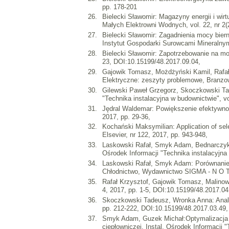
pp. 178-201
Bielecki Sławomir: Magazyny energii i wir
Małych Elektrowni Wodnych, vol. 22, nr 2(
Bielecki Sławomir: Zagadnienia mocy biern
Instytut Gospodarki Surowcami Mineralnymi 
Bielecki Sławomir: Zapotrzebowanie na moc
23, DOI:10.15199/48.2017.09.04,
Gajowik Tomasz, Możdżyński Kamil, Rafał 
Elektryczne: zeszyty problemowe, Branzo
Gilewski Paweł Grzegorz, Skoczkowski Tad
"Technika instalacyjna w budownictwie", vol
Jędral Waldemar: Powiększenie efektywno
2017, pp. 29-36,
Kochański Maksymilian: Application of sele
Elsevier, nr 122, 2017, pp. 943-948,
Laskowski Rafał, Smyk Adam, Bednarczyk P
Ośrodek Informacji "Technika instalacyjna 
Laskowski Rafał, Smyk Adam: Porównanie r
Chłodnictwo, Wydawnictwo SIGMA - N O T Sp
Rafał Krzysztof, Gajowik Tomasz, Malinowsk
4, 2017, pp. 1-5, DOI:10.15199/48.2017.04
Skoczkowski Tadeusz, Wronka Anna: Analys
pp. 212-222, DOI:10.15199/48.2017.03.49,
Smyk Adam, Guzek Michał:Optymalizacja i
ciepłowniczej, Instal, Ośrodek Informacji "