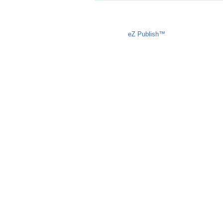
Liczba osób oglądających stronę: 1355
eZ Publish™
CMS © 2009 ITC, 