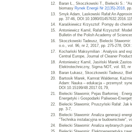
Baran Ł., Skoczkowski T., Bielecki S.: "A
biomasy
Rynek Energii Nr 2(135)-2018
, pp
Smyk Adam, Laskowski Rafał:An Approximate
pp. 37-46, DOI:10.1080/01457632.2016.11
Karaśkiewicz Krzysztof: Pompy do chemika
Antoniewicz Kamil, Rafał Krzysztof: Model p
Bulletin of the Polish Academy of Science
Skoczkowski Tadeusz, Bielecki Sławomir:
o.o., vol. 96, nr 2, 2017, pp. 275-278, DO
Kochański Maksymilian : Analysis and explo
Central Europe, Journal of Cleaner Product
Antoniewicz Kamil, Jasiński Marek:Zastos
Elektrotechniczny, Sigma NOT, vol. 93, nr
Baran Łukasz, Skoczkowski Tadeusz, Biele
Bartosik Marek, Kamrat Waldemar, Kaźmie
Adam: Nauka – edukacja – przemysł: synerg
DOI:10.15199/48.2017.01.79,
Bielecki Sławomir, Pejas Barłomiej : Ene
Energetyki i Gospodarki Paliwowo-Energety
Bielecki Sławomir, Pruszyński Rafał: Jak k
pp. 3-7,
Bielecki Sławomir: Analiza generacji ener
"Technika instalacyjna w budownictwie", vol
Bielecki Sławomir: Analiza wybranych par
Bielecki Sławomir: Elektroenergetyka zaw