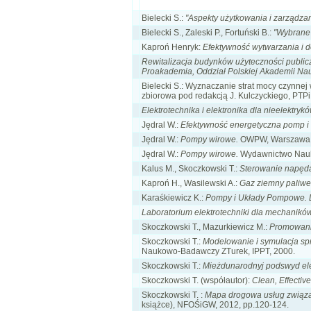
Bielecki S.:
"Aspekty użytkowania i zarządza
Bielecki S., Zaleski P., Fortuński B.:
"Wybrane 
Kaproń Henryk:
Efektywność wytwarzania i d
Rewitalizacja budynków użyteczności publi
Proakademia, Oddział Polskiej Akademii Nauk w
Bielecki S.: Wyznaczanie strat mocy czynnej 
zbiorowa pod redakcją J. Kulczyckiego, PTP
Elektrotechnika i elektronika dla nieelektryk
Jędral W.:
Efektywność energetyczna pomp i 
Jędral W.:
Pompy wirowe.
OWPW, Warszawa
Jędral W.:
Pompy wirowe.
Wydawnictwo Nau
Kalus M., Skoczkowski T.:
Sterowanie napęda
Kaproń H., Wasilewski A.:
Gaz ziemny paliwe
Karaśkiewicz K.:
Pompy i Układy Pompowe. L
Laboratorium elektrotechniki dla mechaników
Skoczkowski T., Mazurkiewicz M.:
Promowanie
Skoczkowski T.:
Modelowanie i symulacja sp
Naukowo-Badawczy ZTurek, IPPT, 2000.
Skoczkowski T.:
Mieżdunarodnyj podswyd elek
Skoczkowski T. (współautor):
Clean, Effecti
Skoczkowski T. :
Mapa drogowa usług związan
książce), NFOŚiGW, 2012, pp.120-124.