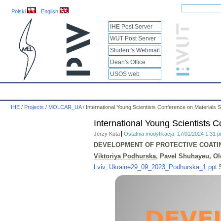
Polski
English
IHE Post Server
WUT Post Server
Student's Webmail
Dean's Office
USOS web
IHE
Calendar
IHE News
About
Employees
Educatio
IHE
/
Projects
/
MOLCAR_UA
/
International Young Scientists Conference on Materials
International Young Scientists
Jerzy Kuta
Ostatnia modyfikacja: 17/01/2024 1:31 
DEVELOPMENT OF PROTECTIVE COATI
V
iktoriya
Podhurska
, Pavel Shuhayeu, Ol
Lviv, Ukraine29_09_2023_Podhurska_1.ppt
5