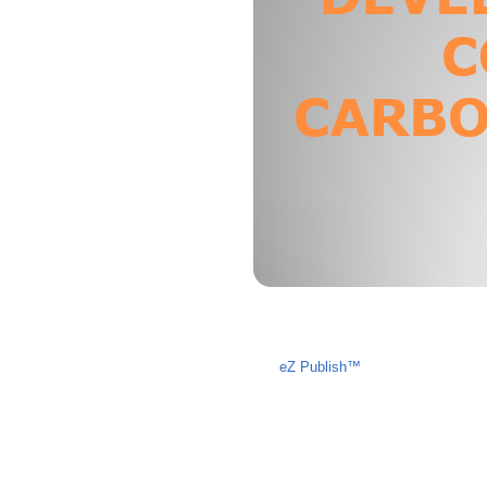
Liczba osób oglądających stronę: 2333
eZ Publish™
CMS © 2009 ITC, 