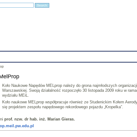
Education
Research
Projects
Archives
IT
Links
In
rop
MelProp
Koło Naukowe Napędów MELprop należy do grona najmłodszych organizacji st
Warszawskiej. Swoją działalność rozpoczęło 30 listopada 2009 roku w ramac
wydziału MEiL.
Koło naukowe MELprop współpracuje również ze Studenickim Kołem Aerody
się projektem zespołu napędowego rekordowego pojazdu „Kropelka”.
łni
prof. nzw. dr hab. inż. Marian Gieras.
rop.meil.pw.edu.pl