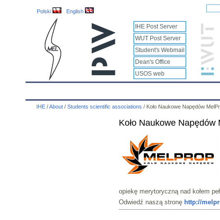
Polski
English
IHE Post Server
WUT Post Server
Student's Webmail
Dean's Office
USOS web
IHE
Calendar
IHE News
About
Employees
IHE
/
About
/
Students scientific associations
/
Koło Naukowe Napędów MelP
Koło Naukowe Napędów 
opiekę merytoryczną nad kołem pe
Odwiedź naszą stronę
http://melp