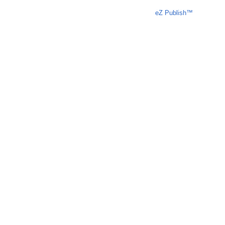
Liczba osób oglądających stronę: 1005
eZ Publish™
CMS © 200