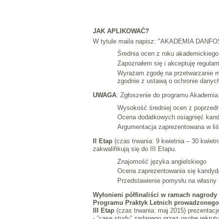
JAK APLIKOWAĆ?
W tytule maila napisz: "AKADEMIA DANFOSS 
Średnia ocen z roku akademickiego
Zapoznałem się i akceptuję regula
Wyrażam zgodę na przetwarzanie m
zgodnie z ustawą o ochronie danych 
UWAGA
: Zgłoszenie do programu Akademia 
Wysokość średniej ocen z poprzed
Ocena dodatkowych osiągnięć kandy
Argumentacja zaprezentowana w l
II Etap
(czas trwania: 9 kwietnia – 30 kwiet
zakwalifikują się do III Etapu.
Znajomość języka angielskiego
Ocena zaprezentowania się kandyd
Przedstawienie pomysłu na własny 
Wyłonieni półfinaliści w ramach nagrody 
Programu Praktyk Letnich prowadzonego
III Etap
(czas trwania: maj 2015) prezentac
- ”case study” zadanego przez osobę rekrutu