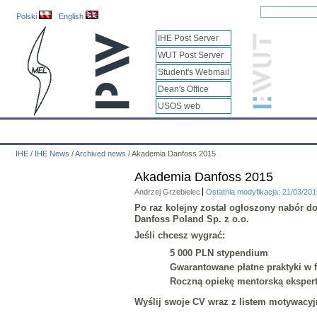
Polski
English
IHE Post Server
WUT Post Server
Student's Webmail
Dean's Office
USOS web
IHE
Calendar
IHE News
About
Employees
Educatio
IHE
/
IHE News
/
Archived news
/
Akademia Danfoss 2015
Akademia Danfoss 2015
Andrzej Grzebielec
Ostatnia modyfikacja: 21/03/20
Po raz kolejny został ogłoszony nabór d
Danfoss Poland Sp. z o.o.
Jeśli chcesz wygrać:
5 000 PLN stypendium
Gwarantowane płatne praktyki w 
Roczną opiekę mentorską eksper
Wyślij swoje CV wraz z listem motywacy