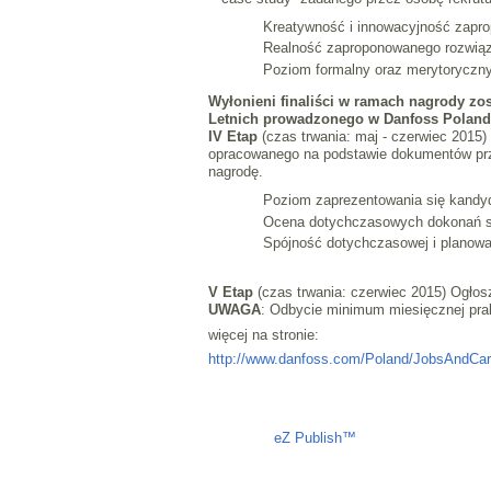
Kreatywność i innowacyjność zapr
Realność zaproponowanego rozwiązan
Poziom formalny oraz merytoryczny
Wyłonieni finaliści w ramach nagrody zos
Letnich prowadzonego w Danfoss Poland
IV Etap
(czas trwania: maj - czerwiec 2015)
opracowanego na podstawie dokumentów prz
nagrodę.
Poziom zaprezentowania się kandy
Ocena dotychczasowych dokonań st
Spójność dotychczasowej i planowa
V Etap
(czas trwania: czerwiec 2015) Ogłos
UWAGA
: Odbycie minimum miesięcznej pra
więcej na stronie:
http://www.danfoss.com/Poland/JobsAndCa
Liczba osób oglądających stronę: 855
eZ Publish™
CMS © 2009 ITC, M