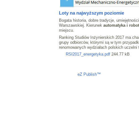
Loty na najwyższym poziomie
Bogata historia, dobre tradycje, umiejętno
Warszawskiej. Kierunek
automatyka i robo
miejscu.
Ranking Studiów Inżynierskich 2017 ma char
grupy odbiorców, którymi są w tym przypadku
renomowanych wydziałach polskich uczelni 
RSI2017_energetyka.pdf
244.77 kB
Liczba osób oglądających stronę: 700
eZ Publish™
CMS © 2009 ITC, M