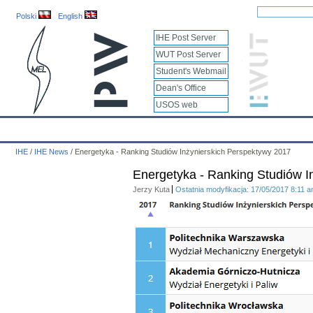
Polski
English
IHE Post Server
WUT Post Server
Student's Webmail
Dean's Office
USOS web
IHE
Calendar
IHE News
About
Employees
Educatio
IHE
/
IHE News
/
Energetyka - Ranking Studiów Inżynierskich Perspektywy 2017
Energetyka - Ranking Studiów I
Jerzy Kuta
Ostatnia modyfikacja: 17/05/2017 8:11 