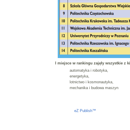
I miejsce w rankingu zajęły wszystkie z
automatyka i robotyka,
energetyka,
lotnictwo i kosmonautyka,
mechanika i budowa maszyn
Liczba osób oglądających stronę: 1161
eZ Publish™
CMS © 2009 ITC, 