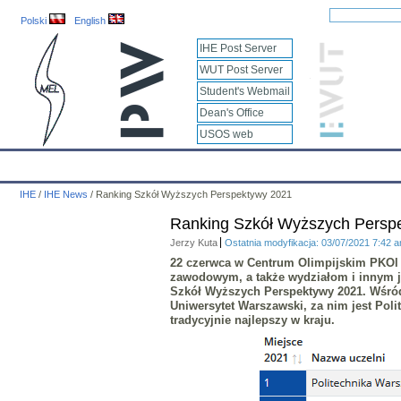
Polski
English
IHE Post Server
WUT Post Server
Student's Webmail
Dean's Office
USOS web
IHE
Calendar
IHE News
About
Employees
Educatio
IHE
/
IHE News
/
Ranking Szkół Wyższych Perspektywy 2021
Ranking Szkół Wyższych Persp
Jerzy Kuta
Ostatnia modyfikacja: 03/07/2021 7:42 
22 czerwca w Centrum Olimpijskim PKOl
zawodowym, a także wydziałom i innym j
Szkół Wyższych Perspektywy 2021. Wśród
Uniwersytet Warszawski, za nim jest
Poli
tradycyjnie najlepszy w kraju.