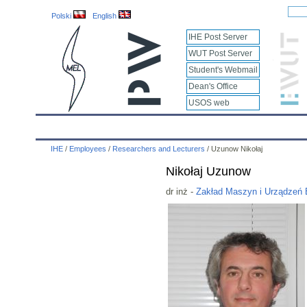
Polski
English
IHE Post Server
WUT Post Server
Student's Webmail
Dean's Office
USOS web
IHE
Calendar
IHE News
About
Employees
IHE
/
Employees
/
Researchers and Lecturers
/
Uzunow Nikołaj
Nikołaj Uzunow
dr inż -
Zakład Maszyn i Urządzeń 