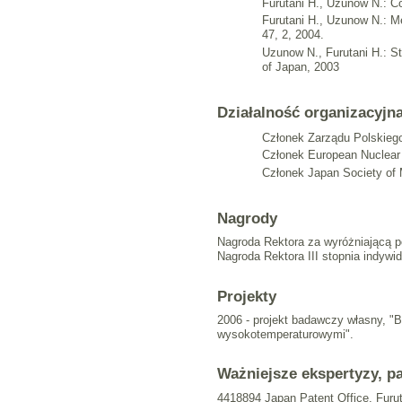
Furutani H., Uzunow N.: 
Furutani H., Uzunow N.: M
47, 2, 2004.
Uzunow N., Furutani H.: S
of Japan, 2003
Działalność organizacyjn
Członek Zarządu Polskieg
Członek European Nuclear
Członek Japan Society of 
Nagrody
Nagroda Rektora za wyróżniającą po
Nagroda Rektora III stopnia indywi
Projekty
2006 - projekt badawczy własny, 
wysokotemperaturowymi".
Ważniejsze ekspertyzy, p
4418894 Japan Patent Office, Furu