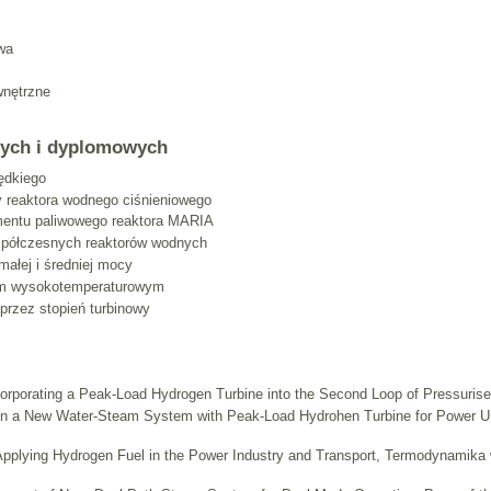
wa
wnętrzne
wych i dyplomowych
rędkiego
 reaktora wodnego ciśnieniowego
mentu paliwowego reaktora MARIA
półczesnych reaktorów wodnych
małej i średniej mocy
em wysokotemperaturowym
rzez stopień turbinowy
orporating a Peak-Load Hydrogen Turbine into the Second Loop of Pressurise
on a New Water-Steam System with Peak-Load Hydrohen Turbine for Power Un
 Applying Hydrogen Fuel in the Power Industry and Transport, Termodynamika