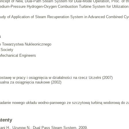
Concept of New, Dual-Path Steam System for Dual-Mode Operation, Proc. of
edium-Pressure Hydrogen-Oxygen Combustion Turbine System for Utilization of
tudy of Application of Steam Recuperation System in Advanced Combined Cycl
a
o Towarzystwa Nukleonicznego
 Society
Mechanical Engineers
stawę w pracy i osiągnięcia w działalności na rzecz Uczelni (2007)
dualna za osiągnięcia naukowe (2002)
"Badanie nowego układu wodno-parowego ze szczytową turbiną wodorową do z
atenty
tani H., Uzunow N.: Dual Pass Steam System, 2009.