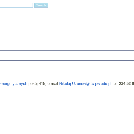
Education
Research
Projects
Archives
IT
Links
In
Energetycznych
pokój 415, e-mail
Nikolaj.Uzunow@itc.pw.edu.pl
tel.
234 52 