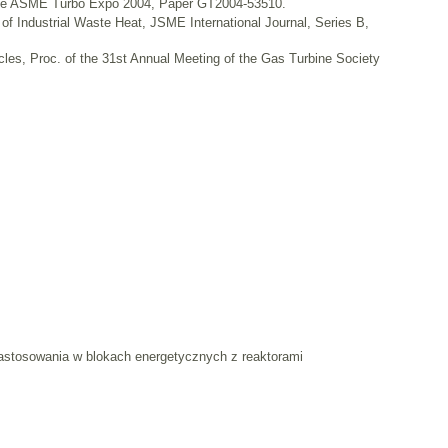
 the ASME Turbo Expo 2004, Paper GT2004-53510.
 Industrial Waste Heat, JSME International Journal, Series B,
es, Proc. of the 31st Annual Meeting of the Gas Turbine Society
astosowania w blokach energetycznych z reaktorami