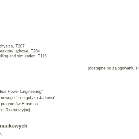
 physics, T207
reaktory jądrowe, T204
lling and simulation, T115
(dostępne po zalogowaniu si
lear Power Engineering"
omowego "Energetyka Jądrowa"
. programów Erasmus
ji Rekrutacyjnej
-naukowych
h