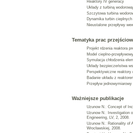
Reaktory IV generacji
Układy z turbiną wodorową
Szczytowa turbina wodoro
Dynamika turbin cieplnych
Nieustalone przepływy we
Tematyka prac przejścio
Projekt rdzenia reaktora p
Model cieplno-przepływowy
Symulacja chłodzenia ele
Układy bezpieczeństwa ws
Perspektywiczne reaktory 
Badanie układu z reaktor
Przepływ jednowymiarowy p
Ważniejsze publikacje
Uzunow N.: Concept of Inc
Uzunow N.: Investigation 
Engineering, LV, 2, 2008.
Uzunow N.: Rationality of
Wrocławskiej, 2008.