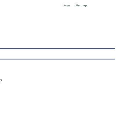
Login
Site map
tranet
97