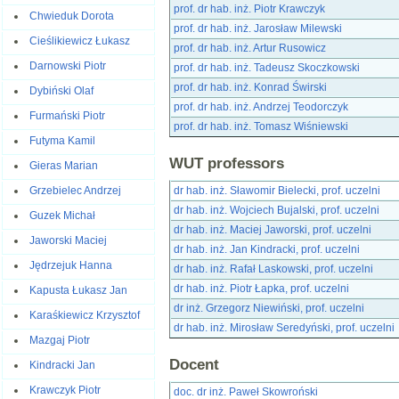
prof. dr hab. inż. Piotr Krawczyk
Chwieduk Dorota
prof. dr hab. inż. Jarosław Milewski
Cieślikiewicz Łukasz
prof. dr hab. inż. Artur Rusowicz
Darnowski Piotr
prof. dr hab. inż. Tadeusz Skoczkowski
prof. dr hab. inż. Konrad Świrski
Dybiński Olaf
prof. dr hab. inż. Andrzej Teodorczyk
Furmański Piotr
prof. dr hab. inż. Tomasz Wiśniewski
Futyma Kamil
WUT professors
Gieras Marian
dr hab. inż. Sławomir Bielecki, prof. uczelni
Grzebielec Andrzej
dr hab. inż. Wojciech Bujalski, prof. uczelni
Guzek Michał
dr hab. inż. Maciej Jaworski, prof. uczelni
Jaworski Maciej
dr hab. inż. Jan Kindracki, prof. uczelni
Jędrzejuk Hanna
dr hab. inż. Rafał Laskowski, prof. uczelni
dr hab. inż. Piotr Łapka, prof. uczelni
Kapusta Łukasz Jan
dr inż. Grzegorz Niewiński, prof. uczelni
Karaśkiewicz Krzysztof
dr hab. inż. Mirosław Seredyński, prof. uczelni
Mazgaj Piotr
Docent
Kindracki Jan
Krawczyk Piotr
doc. dr inż. Paweł Skowroński