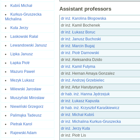
Kubiś Michał
Assistant professors
Kurkus-Gruszecka
dr inż. Karolina Błogowska
Michalina
dr inż. Kamil Bochenek
Kuta Jerzy
dr inż. Łukasz Boruc
Laskowski Rałal
dr inż. Janusz Buchoski
Lewandowski Janusz
dr inż. Marcin Bugaj
dr inż. Piotr Darnowski
Lipka Janusz
dr inż. Aleksandra Dzido
Łapka Piotr
dr inż. Kamil Futyma
Mazuro Paweł
dr inż. Hernan Amaya Gonzalez
dr inż. Andrzej Grzebielec
Mezyk Lukasz
dr inż. Artur Harutyunyan
Milewski Jarosław
dr hab. inż. Hanna Jędrzejuk
Muszyński Mirosław
dr inż. Łukasz Kapusta
Niewiński Grzegorz
dr hab. inż. Krzysztof Karaśkiewicz
dr inż. Michał Kubiś
Palimąka Tadeusz
dr inż. Michalina Kurkus-Gruszecka
Pietrak Karol
dr inż. Jerzy Kuta
Rajewski Adam
dr inż. Piotr Lis