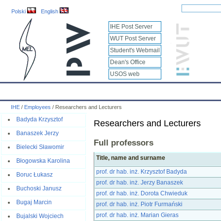
Polski
English
IHE Post Server
WUT Post Server
Student's Webmail
Dean's Office
USOS web
IHE
Calendar
IHE News
About
Employees
Educatio
IHE
/
Employees
/
Researchers and Lecturers
Badyda Krzysztof
Researchers and Lecturers
Banaszek Jerzy
Full professors
Bielecki Sławomir
Title, name and surname
Błogowska Karolina
prof. dr hab. inż. Krzysztof Badyda
Boruc Łukasz
prof. dr hab. inż. Jerzy Banaszek
Buchoski Janusz
prof. dr hab. inż. Dorota Chwieduk
Bugaj Marcin
prof. dr hab. inż. Piotr Furmański
prof. dr hab. inż. Marian Gieras
Bujalski Wojciech