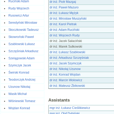
Ruciński Adam
dr inż. Piotr Mazgaj
dr inż. Paweł Mazuro
Rudy Wojciech
dr inż. Łukasz Mężyk
Rusowicz Artur
dr inż. Mirosław Muszyński
Seredyński Mirosław
dr inż. Karol Pietrak
dr inż. Adam Ruciński
Skoczkowski Tadeusz
dr inż. Wojciech Rudy
Skowroński Paweł
dr inż. Jacek Sałaciński
Szabłowski Łukasz
dr inż. Marek Sutkowski
Szczęśniak Arkadiusz
dr inż. Łukasz Szabłowski
dr inż. Arkadiusz Szczęśniak
Szelągowski Adam
dr inż. Jacek Szymczyk
Szymczyk Jacek
dr inż. Nikołaj Uzunow
Świrski Konrad
dr inż. Konrad Wojdan
Teodorczyk Andrzej
dr inż. Marcin Wołowicz
dr inż. Mateusz Żbikowski
Uzunow Nikołaj
Wasik Michał
Assistants
Wiśniewski Tomasz
mgr inż. Łukasz Cieślikiewicz
Wojdan Konrad
mgr inż. Olaf Dybiński