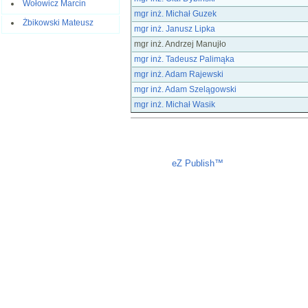
Wołowicz Marcin
mgr inż. Michał Guzek
Żbikowski Mateusz
mgr inż. Janusz Lipka
mgr inż. Andrzej Manujło
mgr inż. Tadeusz Palimąka
mgr inż. Adam Rajewski
mgr inż. Adam Szelągowski
mgr inż. Michał Wasik
Liczba osób oglądających stronę: 655
eZ Publish™
CMS © 2009 ITC, M