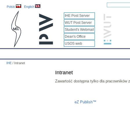
Polski
English
IHE Post Server
WUT Post Server
Student's Webmail
Dean's Office
USOS web
IHE
Calendar
IHE News
About
Employees
Educatio
IHE
/
Intranet
Intranet
Zawartość dostępna tylko dla pracowników z
Liczba osób oglądających stronę: 1443
eZ Publish™
CMS © 2009 ITC, 