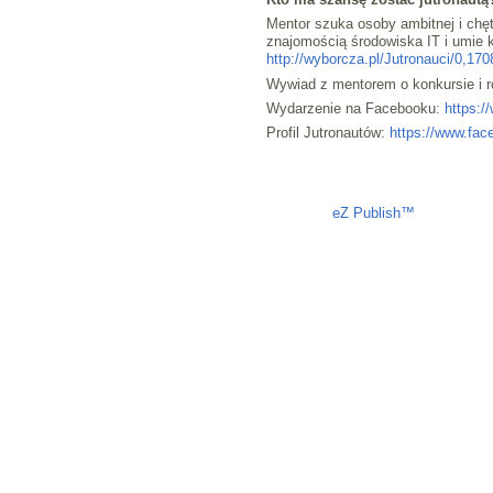
Mentor szuka osoby ambitnej i chęt
znajomością środowiska IT i umie k
http://wyborcza.pl/Jutronauci/0,17
Wywiad z mentorem o konkursie i 
Wydarzenie na Facebooku:
https:
Profil Jutronautów:
https://www.fac
Liczba osób oglądających stronę: 887
eZ Publish™
CMS © 2009