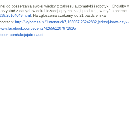
nej do poszerzania swojej wiedzy z zakresu automatyki i robotyki. Chciałby w
orzystać z danych w celu bieżącej optymalizacji produkcji, w myśl koncepcji
0839,25164049.html
. Na zgłoszenia czekamy do 21 października
robotach:
http://wyborcza.pl/Jutronauci/7,165057,25242832,jedrzej-kowalczyk
//www.facebook.com/events/426561207972916/
ebook.com/akcjajutronauci
 ITC, MEiL, PW.