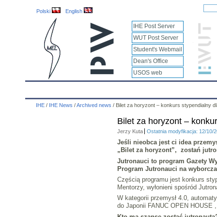
Polski
English
IHE Post Server
WUT Post Server
Student's Webmail
Dean's Office
USOS web
IHE
Calendar
IHE News
About
Employees
IHE
/
IHE News
/
Archived news
/
Bilet za horyzont – konkurs stypendialny d
Bilet za horyzont – konku
Jerzy Kuta
Ostatnia modyfikacja: 12/10/
Jeśli nieobca jest ci idea przem
„Bilet za horyzont”, zostań jut
Jutronauci to program Gazety Wyb
Program Jutronauci na wyborcza
Częścią programu jest konkurs stype
Mentorzy, wyłonieni spośród Jutro
W kategorii przemysł 4.0, automaty
do Japonii FANUC OPEN HOUSE , g
Kto ma szansę zostać jutronautą