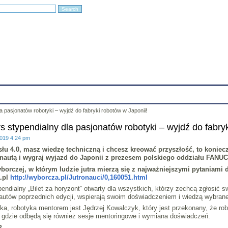
Education
Research
Projects
Archives
IT
Links
In
la pasjonatów robotyki – wyjdź do fabryki robotów w Japonii!
rs stypendialny dla pasjonatów robotyki – wyjdź do fabry
2019 4:24 pm
ysłu 4.0, masz wiedzę techniczną i chcesz kreować przyszłość, to koniec
ronautą i wygraj wyjazd do Japonii z prezesem polskiego oddziału FANUC
orczej, w którym ludzie jutra mierzą się z najważniejszymi pytaniami 
.pl
http://wyborcza.pl/Jutronauci/0,160051.html
ndialny „Bilet za horyzont” otwarty dla wszystkich, którzy zechcą zgłosić swó
nautów poprzednich edycji, wspierają swoim doświadczeniem i wiedzą wybran
ka, robotyka mentorem jest Jędrzej Kowalczyk, który jest przekonany, że r
dzie odbędą się również sesje mentoringowe i wymiana doświadczeń.
?