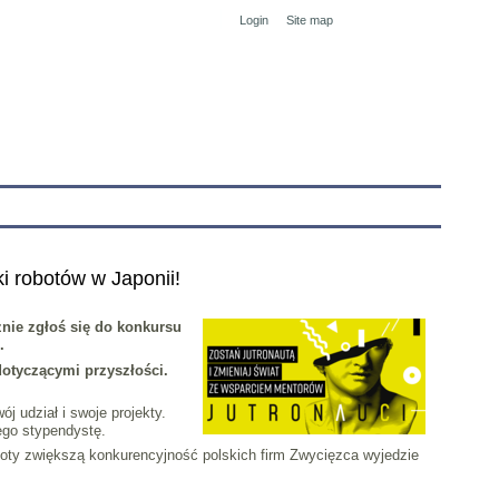
Login
Site map
tranet
ki robotów w Japonii!
znie zgłoś się do konkursu
.
dotyczącymi przyszłości.
j udział i swoje projekty.
ego stypendystę.
oboty zwiększą konkurencyjność polskich firm Zwycięzca wyjedzie