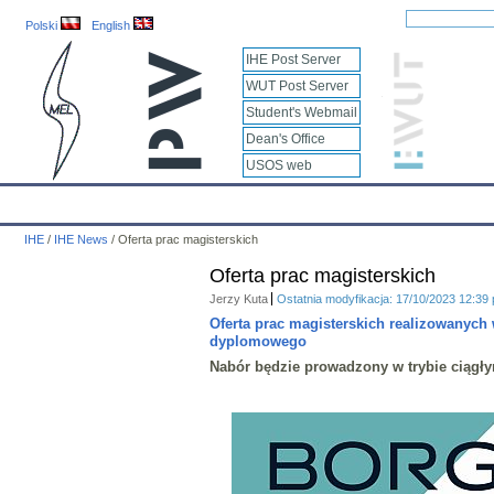
Polski
English
IHE Post Server
WUT Post Server
Student's Webmail
Dean's Office
USOS web
IHE
Calendar
IHE News
About
Employees
Educatio
IHE
/
IHE News
/
Oferta prac magisterskich
Oferta prac magisterskich
Jerzy Kuta
Ostatnia modyfikacja: 17/10/2023 12:39
Oferta prac magisterskich realizowany
dyplomowego
Nabór będzie prowadzony w trybie ciągł