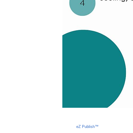
Liczba osób oglądających stronę: 1004
eZ Publish™
CMS © 2009 ITC, 