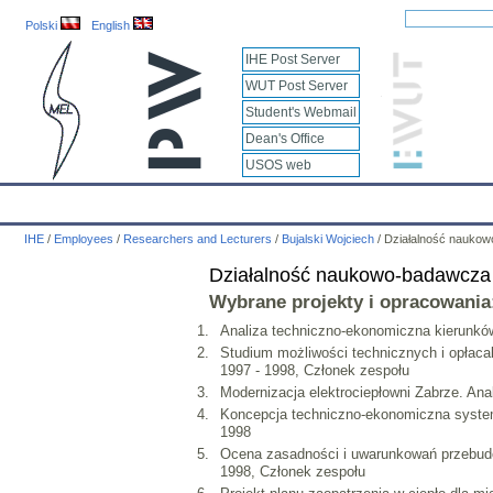
Polski
English
IHE Post Server
WUT Post Server
Student's Webmail
Dean's Office
USOS web
IHE
Calendar
IHE News
About
Employees
Educatio
IHE
/
Employees
/
Researchers and Lecturers
/
Bujalski Wojciech
/
Działalność nauko
Działalność naukowo-badawcza
Wybrane projekty i opracowania
Analiza techniczno-ekonomiczna kierunków
Studium możliwości technicznych i opłacaln
1997 - 1998, Członek zespołu
Modernizacja elektrociepłowni Zabrze. An
Koncepcja techniczno-ekonomiczna system
1998
Ocena zasadności i uwarunkowań przebudow
1998, Członek zespołu