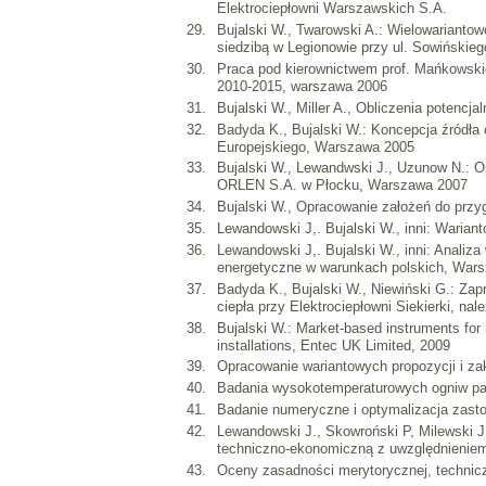
Elektrociepłowni Warszawskich S.A.
Bujalski W., Twarowski A.: Wielowariantow
siedzibą w Legionowie przy ul. Sowińskie
Praca pod kierownictwem prof. Mańkowskie
2010-2015, warszawa 2006
Bujalski W., Miller A., Obliczenia potencj
Badyda K., Bujalski W.: Koncepcja źródła
Europejskiego, Warszawa 2005
Bujalski W., Lewandwski J., Uzunow N.: O
ORLEN S.A. w Płocku, Warszawa 2007
Bujalski W., Opracowanie założeń do pr
Lewandowski J,. Bujalski W., inni: Wari
Lewandowski J,. Bujalski W., inni: Analiz
energetyczne w warunkach polskich, War
Badyda K., Bujalski W., Niewiński G.: Za
ciepła przy Elektrociepłowni Siekierki, na
Bujalski W.: Market-based instruments for
installations, Entec UK Limited, 2009
Opracowanie wariantowych propozycji i za
Badania wysokotemperaturowych ogniw pal
Badanie numeryczne i optymalizacja zasto
Lewandowski J., Skowroński P, Milewski J.
techniczno-ekonomiczną z uwzględnieniem
Oceny zasadności merytorycznej, technic