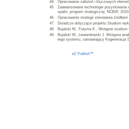
Opracowanie założeń i kluczowych elemen
Zaawansowane technologie pozyskiwania e
spalin, program strategiczny, NCBiR, 2010
Opracowanie strategii sterowania źródłam
Doradcze dotyczące projektu Studium wyk
Bujalski W., Futyma K., Wstępne studium
Bujalski W., Lewandowski J. Wstępna anal
tego systemu, zamawiający Kogeneracja 
Liczba osób oglądających stronę: 797
eZ Publish™
CMS © 2009 ITC, M