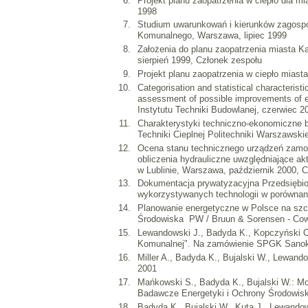
Projekt planu zaopatrzenia w ciepło dla 
1998
Studium uwarunkowań i kierunków zagospod
Komunalnego, Warszawa, lipiec 1999
Założenia do planu zaopatrzenia miasta K
sierpień 1999, Członek zespołu
Projekt planu zaopatrzenia w ciepło mias
Categorisation and statistical characteris
assessment of possible improvements of ene
Instytutu Techniki Budowlanej, czerwiec 2
Charakterystyki techniczno-ekonomiczne bl
Techniki Cieplnej Politechniki Warszawsk
Ocena stanu technicznego urządzeń zamont
obliczenia hydrauliczne uwzględniające ak
w Lublinie, Warszawa, październik 2000, 
Dokumentacja prywatyzacyjna Przedsiębiors
wykorzystywanych technologii w porównani
Planowanie energetyczne w Polsce na szc
Środowiska PW / Bruun & Sorensen - Cowi 
Lewandowski J., Badyda K., Kopczyński O
Komunalnej". Na zamówienie SPGK Sanok. 
Miller A., Badyda K., Bujalski W., Lewan
2001
Mańkowski S., Badyda K., Bujalski W.: Moż
Badawcze Energetyki i Ochrony Środowis
Badyda K., Bujalski W., Kuta J., Lewandow