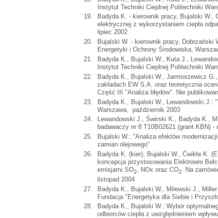
Instytut Techniki Cieplnej Politechniki War
Badyda K. - kierownik pracy, Bujalski W.,
elektrycznej z wykorzystaniem ciepła od
lipiec 2002
Bujalski W. - kierownik pracy, Dobrzańsk
Energetyki i Ochrony Środowiska, Warszaw
Badyda K., Bujalski W., Kuta J., Lewandow
Instytut Techniki Cieplnej Politechniki War
Badyda K., Bujalski W., Jarmoszewicz G., 
zakładach EW S.A. oraz teoretyczna ocena
Część III "Analiza błędów". Nie publikow
Badyda K., Bujalski W., Lewandowski J.:
Warszawa, październik 2003
Lewandowski J., Świrski K., Badyda K., Mi
badawaczy nr 8 T10B02621 (grant KBN) - 
Bujalski W.: "Analiza efektów modernizac
zamian olejowego"
Badyda K. (kier), Bujalski W., Ćwikła K. 
koncepcja przystosowania Elektrowni Bełc
emisjami SO
, NOx oraz CO
. Na zamówi
2
2
listopad 2004
Badyda K., Bujalski W., Milewski J., Mill
Fundacja "Energetyka dla Siebie i Przyszł
Badyda K., Bujalski W.: Wybór optymalneg
odbiorców ciepła z uwzględnieniem wpływu