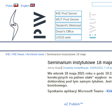
Polski
English
IHE Post Server
WUT Post Server
Student's Webmail
Dean's Office
USOS web
IHE
Calendar
IHE News
About
Employees
Educatio
IHE
/
IHE News
/
Archived news
/
Seminarium instytutowe 18 maja
Seminarium instytutowe 18 maj
Jerzy Kuta
Ostatnia modyfikacja: 15/05/2021 7:19 
We wtorek 18 maja 2021 roku o godz
10:1
korekcyjnych na paliwo stałe"
wygłosi mg
doktorskiej pod tym samym tytułem. Jest
bombowego.
Spotkanie aplikacji Microsoft Teams
-
Kli
Liczba osób oglądających stronę: 1330
eZ Publish™
CMS © 2009 ITC, 