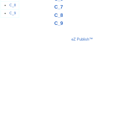
C_8
C_7
C_9
C_8
C_9
Liczba osób oglądających stronę: 500
eZ Publish™
CMS © 2009 ITC, M