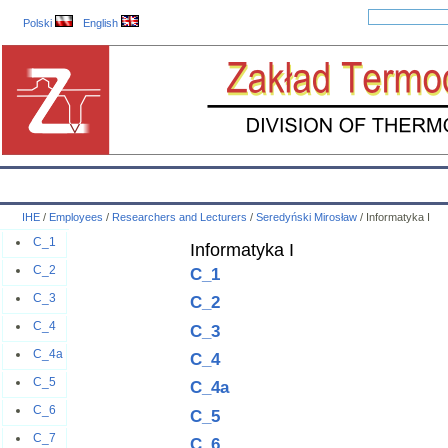
Polski
English
IHE
Calendar
IHE News
About
Employees
Educatio
IHE
/
Employees
/
Researchers and Lecturers
/
Seredyński Mirosław
/
Informatyka I
C_1
Informatyka I
C_2
C_1
C_3
C_2
C_4
C_3
C_4a
C_4
C_5
C_4a
C_6
C_5
C_7
C_6