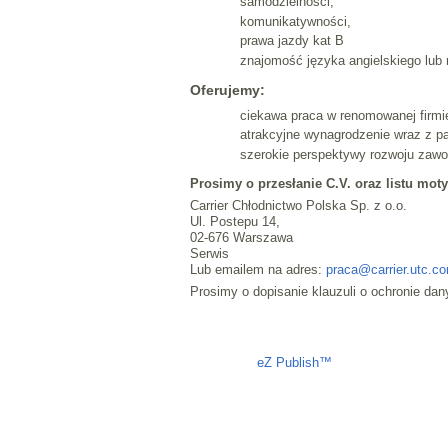
samodzielności,
komunikatywności,
prawa jazdy kat B
znajomość języka angielskiego lub
Oferujemy:
ciekawa praca w renomowanej firmi
atrakcyjne wynagrodzenie wraz z p
szerokie perspektywy rozwoju zaw
Prosimy o przesłanie C.V. oraz listu mot
Carrier Chłodnictwo Polska Sp. z o.o.
Ul. Postepu 14,
02-676 Warszawa
Serwis
Lub emailem na adres:
praca@carrier.utc.c
Prosimy o dopisanie klauzuli o ochronie da
Liczba osób oglądających stronę: 1287
eZ Publish™
CMS © 2009 ITC, 