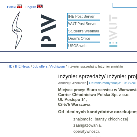
Polski
English
IHE Post Server
WUT Post Server
Student's Webmail
Dean's Office
USOS web
IHE
Calendar
IHE News
About
Employees
Educatio
IHE
/
IHE News
/
Job offers
/
Archiwum
/
Inżynier sprzedaży/ Inżynier projektu
Inżynier sprzedaży/ Inżynier pro
Andrzej Grzebielec
Ostatnia modyfikacja: 10/08/20
Miejsce pracy: Biuro serwisu w Warszawi
Carrier Chłodnictwo Polska Sp. z o.o.
Ul. Postepu 14,
02-676 Warszawa
Od idealnych kandydatów oczekujem
znajomości branży chłodniczej
zaangażowania,
operatywności,