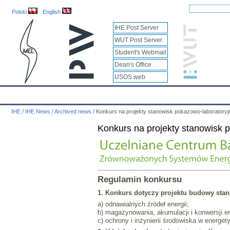
Polski
English
IHE Post Server
WUT Post Server
Student's Webmail
Dean's Office
USOS web
IHE
Calendar
IHE News
About
Employees
Educatio
IHE
/
IHE News
/
Archived news
/
Konkurs na projekty stanowisk pokazowo-laboratoryj
Konkurs na projekty stanowisk 
Regulamin konkursu
1. Konkurs dotyczy projektu budowy stan
a) odnawialnych źródeł energii;
b) magazynowania, akumulacji i konwersji en
c) ochrony i inżynierii środowiska w energet