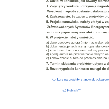
2. Udział w konkursie jest otwarty dla ws
3. Zwycięzcy konkursu otrzymają
nagrodę
Wysokość nagrody zostanie ustalona prz
4. Zastrzega się, że żaden z projektów b
5. Projekt stanowiska, należy złożyć w z
Zrównoważonych Systemów Energetycz
w formie papierowej oraz elektronicznej 
6. W projekcie należy umieścić:
a) dane osobowe autora (imię, nazwisko, ad
b) dokumentację techniczną i opis stanowis
c) kosztorys i harmonogram budowy propon
d) zgodę autora na przetwarzanie danych 
e) zobowiązanie autora do przeniesienia na 
7. Termin składania projektów upływa z
8. Rozstrzygnięcie konkursu nastąpi do dn
.
Konkurs na projekty stanowisk pokazowo
Liczba osób oglądających stronę: 1376
eZ Publish™
CMS © 2009 ITC, 