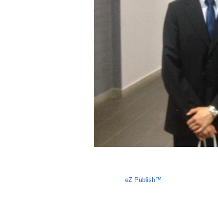
Liczba osób oglądających stronę: 1295
eZ Publish™
CMS © 2009 ITC, 