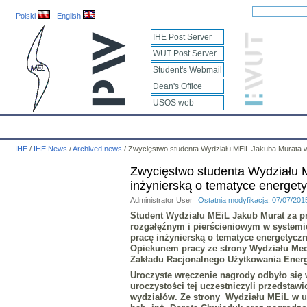
Polski
English
IHE Post Server
WUT Post Server
Student's Webmail
Dean's Office
USOS web
IHE
Calendar
IHE News
About
Employees
Educatio
IHE
/
IHE News
/
Archived news
/
Zwycięstwo studenta Wydziału MEiL Jakuba Murata w k
Zwycięstwo studenta Wydziału M
inżynierską o tematyce energet
Administrator User
Ostatnia modyfikacja: 07/07/201
Student Wydziału MEiL Jakub Murat za pra
rozgałęźnym i pierścieniowym w systemi
pracę inżynierską o tematyce energetyc
Opiekunem pracy ze strony Wydziału Mech
Zakładu Racjonalnego Użytkowania Energ
Uroczyste wręczenie nagrody odbyło się 
uroczystości tej uczestniczyli przedstaw
wydziałów. Ze strony Wydziału MEiL w uro