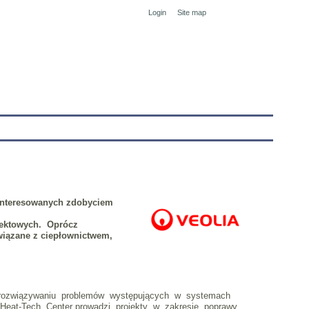
Login
Site map
tranet
ainteresowanych zdobyciem
jektowych. Oprócz
wiązane z ciepłownictwem,
w rozwiązywaniu problemów występujących w systemach
 Heat-Tech Center prowadzi projekty w zakresie poprawy