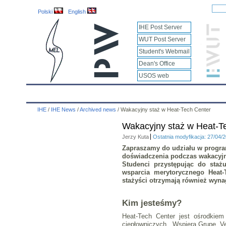
Polski
English
IHE Post Server
WUT Post Server
Student's Webmail
Dean's Office
USOS web
IHE
Calendar
IHE News
About
Employees
IHE
/
IHE News
/
Archived news
/
Wakacyjny staż w Heat-Tech Center
Wakacyjny staż w Heat-T
Jerzy Kuta
Ostatnia modyfikacja: 27/04/
Zapraszamy do udziału w progra
doświadczenia podczas wakacyjn
Studenci przystępując do staż
wsparcia merytorycznego Heat-T
stażyści otrzymają również wyna
Kim jesteśmy?
Heat-Tech Center jest ośrodkie
ciepłowniczych. Wspiera Grupę V