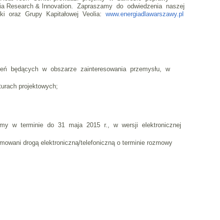
olia Research & Innovation. Zapraszamy do odwiedzenia naszej
łki oraz Grupy Kapitałowej Veolia:
www.energiadlawarszawy.pl
nień będących w obszarze zainteresowania przemysłu, w
rach projektowych;
ujemy w terminie do 31 maja 2015 r., w wersji elektronicznej
wani drogą elektroniczną/telefoniczną o terminie rozmowy