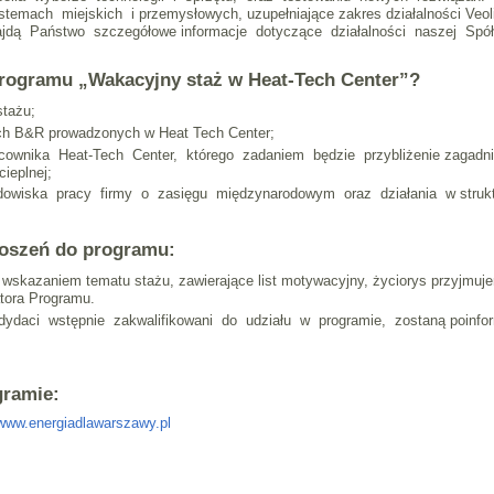
temach miejskich i przemysłowych, uzupełniające zakres działalności Ve
najdą Państwo szczegółowe informacje dotyczące działalności naszej Spó
rogramu „Wakacyjny staż w Heat-Tech Center”?
stażu;
ach B&R prowadzonych w Heat Tech Center;
cownika Heat-Tech Center, którego zadaniem będzie przybliżenie zagad
cieplnej;
owiska pracy firmy o zasięgu międzynarodowym oraz działania w struktu
oszeń do programu:
 wskazaniem tematu stażu, zawierające list motywacyjny, życiorys przyjm
atora Programu.
aci wstępnie zakwalifikowani do udziału w programie, zostaną poinformo
gramie:
www.energiadlawarszawy.pl