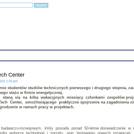
Education
Research
Projects
Archives
IT
Links
In
ech Center
2015 1:43 pm
mie studentów studiów technicznych pierwszego i drugiego stopnia, z
ego stażu w firmie energetycznej.
u staną się na kilka wakacyjnych miesięcy członkami zespołów pro
ech Center, umożliwiającego praktyczne spojrzenie na zagadnienia z
grodzenie w ramach pracy w projektach.
m badawczo-rozwojowym, który posiada ponad 50-letnie doświadczenie 
eolia wyborze technologii i sprzętu, oraz testowaniu nowych rozwiązań.