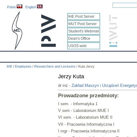
Polski
English
IHE Post Server
WUT Post Server
Student's Webmail
Dean's Office
USOS web
IHE
Calendar
IHE News
About
Employees
Educatio
IHE
/
Employees
/
Researchers and Lecturers
/
Kuta Jerzy
Jerzy Kuta
dr inż -
Zakład Maszyn i Urządzeń Energety
Prowadzone przedmioty:
I sem. - Informatyka 1
V sem - Laboratorium MUE I
VI sem. - Laboratorium MUE II
VII - Pracownia Informatyczna I
I mgr - Pracownia Informatyczna II