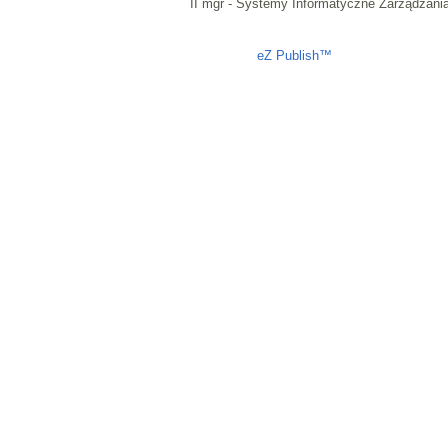
II mgr - Systemy Informatyczne Zarządzani
Liczba osób oglądających stronę: 4889
eZ Publish™
CMS © 2009 ITC, 