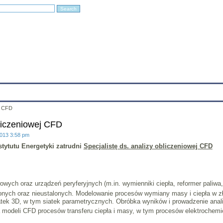
Education
Research
Projects
Archives
IT
Links
In
ej CFD
bliczeniowej CFD
2013 3:58 pm
tytutu Energetyki zatrudni
Specjalistę ds. analizy obliczeniowej CFD
wowych oraz urządzeń peryferyjnych (m.in. wymienniki ciepła, reformer paliw
nych oraz nieustalonych. Modelowanie procesów wymiany masy i ciepła w zł
atek 3D, w tym siatek parametrycznych. Obróbka wyników i prowadzenie anali
 modeli CFD procesów transferu ciepła i masy, w tym procesów elektrochem