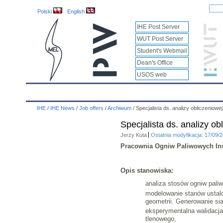
Polski
English
IHE Post Server
WUT Post Server
Student's Webmail
Dean's Office
USOS web
IHE
Calendar
IHE News
About
Employees
IHE
/
IHE News
/
Job offers
/
Archiwum
/
Specjalista ds. analizy obliczeniow
Specjalista ds. analizy o
Jerzy Kuta
Ostatnia modyfikacja: 17/09/
Pracownia Ogniw Paliwowych Ins
Opis stanowiska:
analiza stosów ogniw pali
modelowanie stanów ustalo
geometrii. Generowanie si
eksperymentalna walidacja
tlenowego,