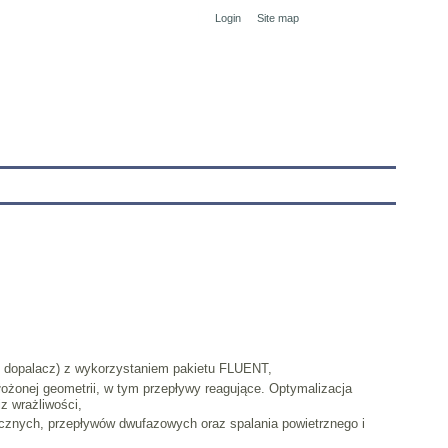
Login
Site map
tranet
a, dopalacz) z wykorzystaniem pakietu FLUENT,
ożonej geometrii, w tym przepływy reagujące. Optymalizacja
z wrażliwości,
icznych, przepływów dwufazowych oraz spalania powietrznego i