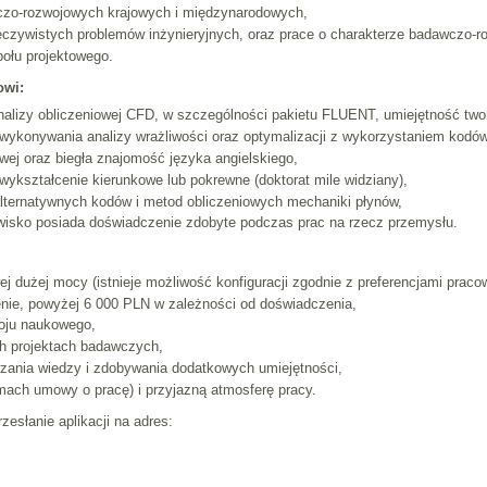
wczo-rozwojowych krajowych i międzynarodowych,
zeczywistych problemów inżynieryjnych, oraz prace o charakterze badawczo-
połu projektowego.
owi:
alizy obliczeniowej CFD, w szczególności pakietu FLUENT, umiejętność twor
wykonywania analizy wrażliwości oraz optymalizacji z wykorzystaniem kodó
wej oraz biegła znajomość języka angielskiego,
wykształcenie kierunkowe lub pokrewne (doktorat mile widziany),
lternatywnych kodów i metod obliczeniowych mechaniki płynów,
wisko posiada doświadczenie zdobyte podczas prac na rzecz przemysłu.
wej dużej mocy (istnieje możliwość konfiguracji zgodnie z preferencjami praco
nie, powyżej 6 000 PLN w zależności od doświadczenia,
woju naukowego,
h projektach badawczych,
zania wiedzy i zdobywania dodatkowych umiejętności,
amach umowy o pracę) i przyjazną atmosferę pracy.
esłanie aplikacji na adres: