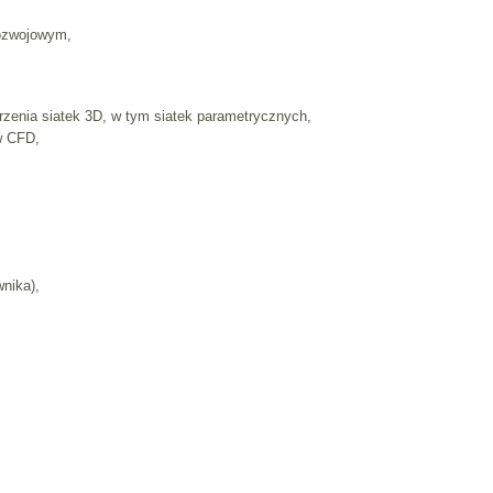
rozwojowym,
zenia siatek 3D, w tym siatek parametrycznych,
w CFD,
wnika),