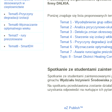
stosowanych w
firmy DALKIA.
cieplownictwie
Temat5-Przyczyny
Poniżej znajduje się lista proponowanych 
degradacji izolacji
Temat 1 - Wyodrębnienie grup odbio
Temat6-Wyznaczanie
Temat 2 - Analiza przyczynowo-sku
optymalnego wieku
Temat 3 - Detekcja zmian okresowy
Temat7 - rury
Temat 4 - Starzenie się izolacji wł
preizolowane
Temat 5 - Przyczyny degradacji izola
Temat8 - SmartDH
Temat 6 - Wyznaczanie optymalnego
Temat 7 - Awarie rurociągów preizo
Topic 8 - Smart District Heating Co
Spotkanie ze studentami zaint
Spotkanie ze studentami zainteresowanymi
gmachu
Wydziału Inżynierii Środowiska
pr
Na spotkaniu przedstawiona zostanie działa
uzyskania odpowiedzi na nurtujące ich pytan
Liczba osób oglądających stronę: 1290
eZ Publish™
CMS © 2009 ITC, 