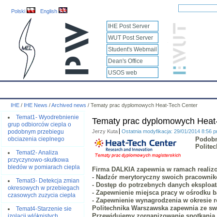
Polski
English
IHE Post Server
WUT Post Server
Student's Webmail
Dean's Office
USOS web
IHE
Calendar
IHE News
About
Employees
Educatio
IHE
/
IHE News
/
Archived news
/
Tematy prac dyplomowych Heat-Tech Center
Temat1- Wyodrebnienie
Tematy prac dyplomowych Heat
grup odbiorców ciepla o
Jerzy Kuta
Ostatnia modyfikacja: 29/01/2014 8:56 
podobnym przebiegu
Podobn
obciazenia cieplnego
Politec
Temat2- Analiza
przyczynowo-skutkowa
bledów w pomiarach ciepla
Firma DALKIA zapewnia w ramach realiz
- Nadzór merytoryczny swoich pracownik
Temat3- Detekcja zmian
- Dostęp do potrzebnych danych eksploa
okresowych w przebiegach
- Zapewnienie miejsca pracy w ośrodku 
czasowych zuzycia ciepla
- Zapewnienie wynagrodzenia w okresie re
Politechnika Warszawska zapewnia ze sw
Temat4-Starzenie sie
Przewidujemy zorganizowanie spotkania 
izolacji wlóknistych