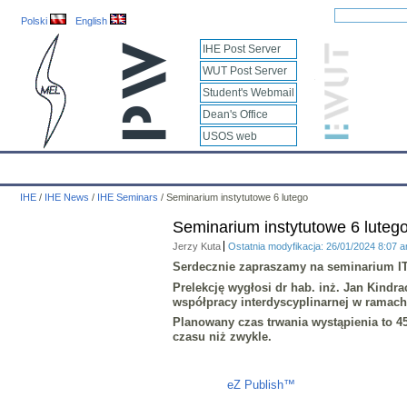
Polski
English
IHE Post Server
WUT Post Server
Student's Webmail
Dean's Office
USOS web
IHE
Calendar
IHE News
About
Employees
Educatio
IHE
/
IHE News
/
IHE Seminars
/
Seminarium instytutowe 6 lutego
Seminarium instytutowe 6 luteg
Jerzy Kuta
Ostatnia modyfikacja: 26/01/2024 8:07 
Serdecznie zapraszamy na seminarium IT
Prelekcję wygłosi
dr hab. inż. Jan Kindra
współpracy interdyscyplinarnej w ramach 
Planowany czas trwania wystąpienia to 45
czasu niż zwykle.
Liczba osób oglądających stronę: 574
eZ Publish™
CMS © 2009 ITC, M