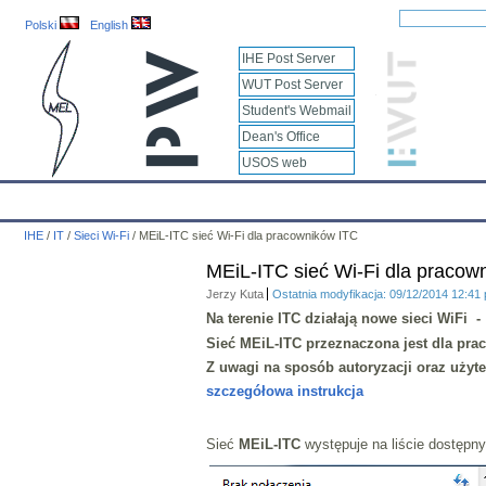
Polski
English
IHE Post Server
WUT Post Server
Student's Webmail
Dean's Office
USOS web
IHE
Calendar
IHE News
About
Employees
Educatio
IHE
/
IT
/
Sieci Wi-Fi
/
MEiL-ITC sieć Wi-Fi dla pracowników ITC
MEiL-ITC sieć Wi-Fi dla pracow
Jerzy Kuta
Ostatnia modyfikacja: 09/12/2014 12:41
Na terenie ITC działają nowe sieci WiFi 
Sieć
MEiL-ITC
przeznaczona jest dla prac
Z uwagi na sposób autoryzacji oraz użyt
szczegółowa instrukcja
Sieć
MEiL-ITC
występuje na liście dostępny