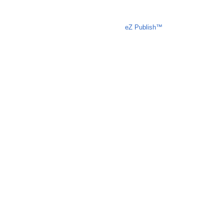
Liczba osób oglądających stronę: 662
eZ Publish™
CMS © 2009 ITC, M