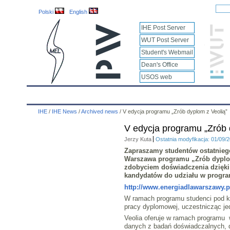
Polski
English
IHE Post Server
WUT Post Server
Student's Webmail
Dean's Office
USOS web
IHE
Calendar
IHE News
About
Employees
IHE
/
IHE News
/
Archived news
/
V edycja programu „Zrób dyplom z Veolią”
V edycja programu „Zrób 
Jerzy Kuta
Ostatnia modyfikacja: 01/09/
Zapraszamy studentów ostatniego
Warszawa programu „Zrób dyplom 
zdobyciem doświadczenia dzięki 
kandydatów do udziału w program
http://www.energiadlawarszawy.p
W ramach programu studenci pod ki
pracy dyplomowej, uczestnicząc jed
Veolia oferuje w ramach programu 
danych z badań doświadczalnych, d