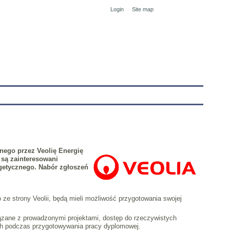
Login
Site map
tranet
nego przez Veolię Energię
 są zainteresowani
rgetycznego.
Nabór zgłoszeń
e strony Veolii, będą mieli możliwość przygotowania swojej
ązane z prowadzonymi projektami, dostęp do rzeczywistych
h podczas przygotowywania pracy dyplomowej.