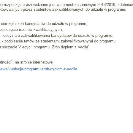
ego rozpoczęcie przewidziane jest w semestrze zimowym 2018/2019, zdefiniow
towywanych przez studentów zakwalifikowanych do udziału w programie.
nabór zgłoszeń kandydatów do udziału w programie,
zpoczęcie rozmów kwalifikacyjnych,
– decyzja o zakwalifikowaniu kandydatów do udziału w programie,
 -
podpisanie umów ze studentami zakwalifikowanymi do programu
zpoczęcie V edycji programu „Zrób dyplom z Veolią”
lności”, na stronie internetowej:
news/v-edycja-programu-zrob-dyplom-z-veolia
9 ITC, MEiL, PW.