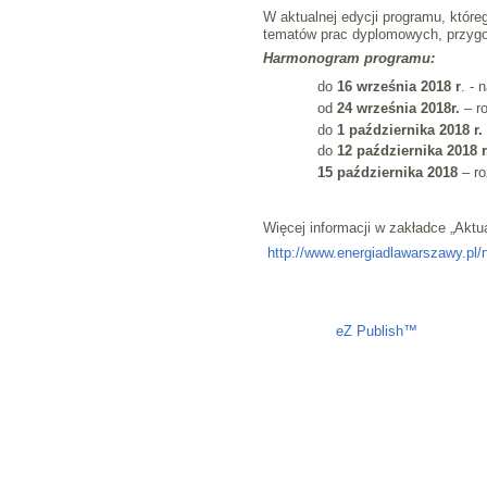
W aktualnej edycji programu, któr
tematów prac dyplomowych, przygo
Harmonogram programu:
do
16 września 2018
r
. - 
od
24 września 2018r.
– ro
do
1 października 2018 r.
do
12 października 2018 r.
15 października 2018
– ro
Więcej informacji w zakładce „Aktua
http://www.energiadlawarszawy.pl/
Liczba osób oglądających stronę: 1453
eZ Publish™
CMS © 200