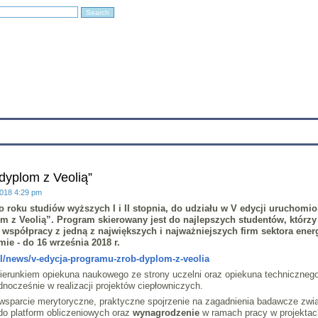
Education
Research
Projects
Archives
IT
Links
In
dyplom z Veolią”
2018 4:29 pm
 roku studiów wyższych I i II stopnia, do udziału w V edycji uruchomio
z Veolią”. Program skierowany jest do najlepszych studentów, którzy
współpracy z jedną z największych i najważniejszych firm sektora ene
ie - do 16 września 2018 r.
l/news/v-edycja-programu-zrob-dyplom-z-veolia
erunkiem opiekuna naukowego ze strony uczelni oraz opiekuna technicznego z
nocześnie w realizacji projektów ciepłowniczych.
wsparcie merytoryczne, praktyczne spojrzenie na zagadnienia badawcze zwi
o platform obliczeniowych oraz
wynagrodzenie
w ramach pracy w projektac