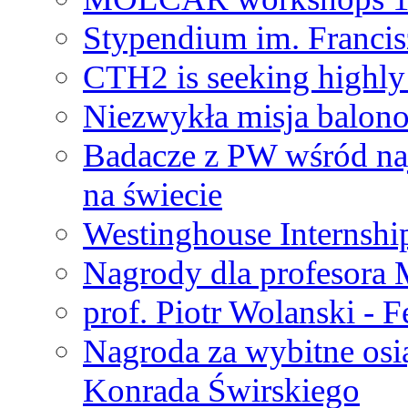
Stypendium im. Francis
CTH2 is seeking highly 
Niezwykła misja balon
Badacze z PW wśród na
na świecie
Westinghouse Internshi
Nagrody dla profesora
prof. Piotr Wolanski - 
Nagroda za wybitne osi
Konrada Świrskiego