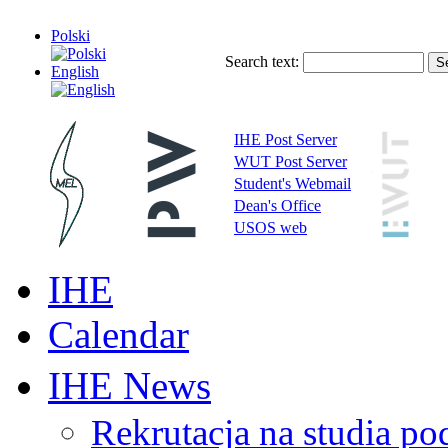
Polski
Search text:
English
IHE Post Server
WUT Post Server
Student's Webmail
Dean's Office
USOS web
IHE
Calendar
IHE News
Rekrutacja na studia 