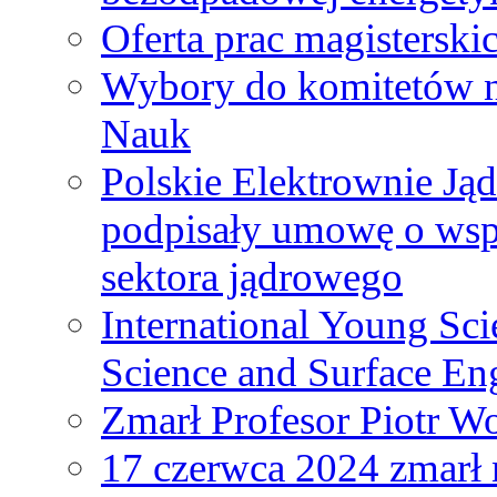
Oferta prac magisterski
Wybory do komitetów n
Nauk
Polskie Elektrownie Ją
podpisały umowę o wspó
sektora jądrowego
International Young Sci
Science and Surface En
Zmarł Profesor Piotr W
17 czerwca 2024 zmarł 