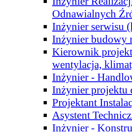
Inżynier Realizacj
Odnawialnych Źró
Inżynier serwisu 
Inżynier budowy 
Kierownik projek
wentylacja, klima
Inżynier - Handlo
Inżynier projektu
Projektant Instala
Asystent Technic
Inżynier - Konstr