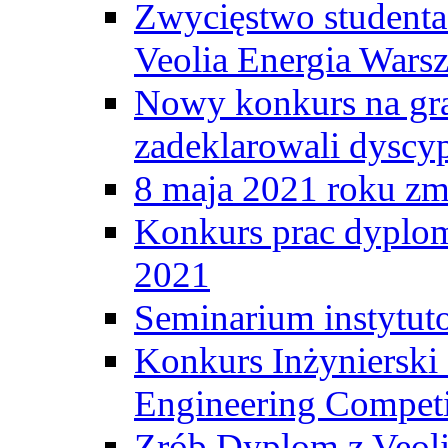
Zwycięstwo student
Veolia Energia Wars
Nowy konkurs na gr
zadeklarowali dyscy
8 maja 2021 roku zma
Konkurs prac dyplo
2021
Seminarium instytut
Konkurs Inżyniersk
Engineering Competi
Zrób Dyplom z Veoli