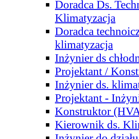
Doradca Ds. Tech
Klimatyzacja
Doradca technoic
klimatyzacja
Inżynier ds chłodn
Projektant / Kon
Inżynier ds. klim
Projektant - Inż
Konstruktor (HV
Kierownik ds. Kli
Inżynier do działu