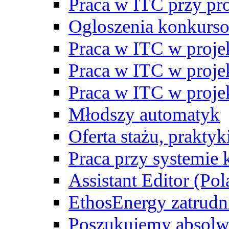
Praca w ITC przy p
Ogloszenia konkurs
Praca w ITC w proj
Praca w ITC w proj
Praca w ITC w proj
Młodszy automatyk
Oferta stażu, prakty
Praca przy systemie k
Assistant Editor (Pol
EthosEnergy zatrudn
Poszukujemy absolw