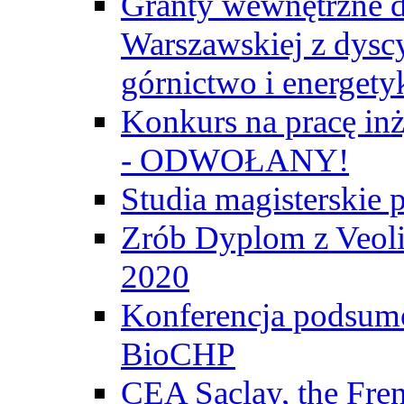
Granty wewnętrzne d
Warszawskiej z dyscy
górnictwo i energety
Konkurs na pracę inż
- ODWOŁANY!
Studia magisterski
Zrób Dyplom z Veoli
2020
Konferencja podsumo
BioCHP
CEA Saclay, the Fre