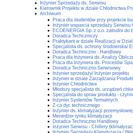
Inżynier Sprzedaży ds. Serwisu
Kierownik Projektu w dziale Chłodnictwa 
Archiwum
Praca dla studentów przy projekcie 
Inżynier wsparcia sprzedaży Serwis
ECOENERGIA Sp. z o.o. zatrudni do 
Doradca Techczniczy
Praktykant w dziale Realizacji w Dz
Specjalista ds. ochrony środowiska/ En
Doradca Techniczno - Handlowy
Praca dla Inżyniera ds. Analizy Obli
Praca dla Inżyniera ds. Procesów Spa
Doradca Techniczno-Serwisowy
Inżynier sprzedaży/ Inżynier projektu
Inżynier w dziale Zarządzania Produk
Inżynier Chłodnictwa
Młodszy specjalista ds. urządzeń chł
Specjalista do spraw produktu - czynn
Inżynier Systemów Termalnych
Z-ca dyr. technicznego
Inżynier ds. klimatyzacji przemysłowej
Menedżer rynku klimatyzacji
Doradca Techniczno Handlowy
Inżynier Serwisu - Chillery (klimatyza
Inżynier Sprzedaży Klimatyzacja / Wen