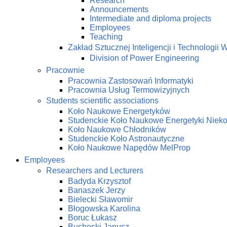
Research
Announcements
Intermediate and diploma projects
Employees
Teaching
Zakład Sztucznej Inteligencji i Technologi
Division of Power Engineering
Pracownie
Pracownia Zastosowań Informatyki
Pracownia Usług Termowizyjnych
Students scientific associations
Koło Naukowe Energetyków
Studenckie Koło Naukowe Energetyki Niek
Koło Naukowe Chłodników
Studenckie Koło Astronautyczne
Koło Naukowe Napędów MelProp
Employees
Researchers and Lecturers
Badyda Krzysztof
Banaszek Jerzy
Bielecki Sławomir
Błogowska Karolina
Boruc Łukasz
Buchoski Janusz