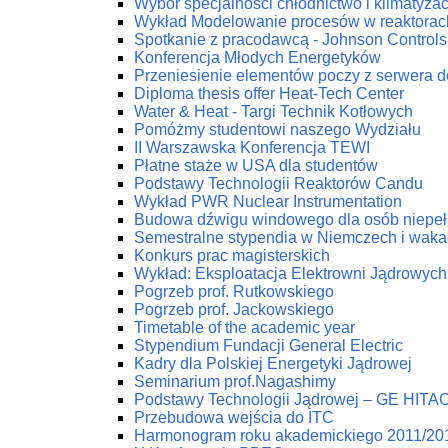
Wybór specjalności chłodnictwo i klimatyzac
Wykład Modelowanie procesów w reaktorac
Spotkanie z pracodawcą - Johnson Controls 
Konferencja Młodych Energetyków
Przeniesienie elementów poczy z serwera 
Diploma thesis offer Heat-Tech Center
Water & Heat - Targi Technik Kotłowych
Pomóżmy studentowi naszego Wydziału
II Warszawska Konferencja TEWI
Płatne staże w USA dla studentów
Podstawy Technologii Reaktorów Candu
Wykład PWR Nuclear Instrumentation
Budowa dźwigu windowego dla osób niepe
Semestralne stypendia w Niemczech i waka
Konkurs prac magisterskich
Wykład: Eksploatacja Elektrowni Jądrowych
Pogrzeb prof. Rutkowskiego
Pogrzeb prof. Jackowskiego
Timetable of the academic year
Stypendium Fundacji General Electric
Kadry dla Polskiej Energetyki Jądrowej
Seminarium prof.Nagashimy
Podstawy Technologii Jądrowej – GE HITA
Przebudowa wejścia do ITC
Harmonogram roku akademickiego 2011/20