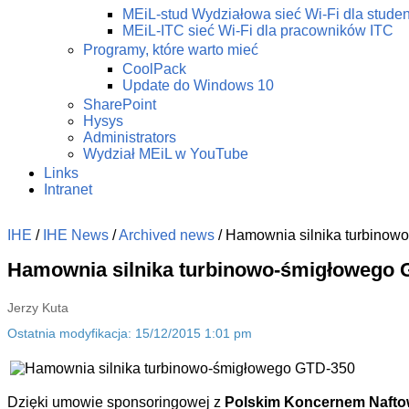
MEiL-stud Wydziałowa sieć Wi-Fi dla stude
MEiL-ITC sieć Wi-Fi dla pracowników ITC
Programy, które warto mieć
CoolPack
Update do Windows 10
SharePoint
Hysys
Administrators
Wydział MEiL w YouTube
Links
Intranet
IHE
/
IHE News
/
Archived news
/
Hamownia silnika turbino
Hamownia silnika turbinowo-śmigłowego 
Jerzy Kuta
Ostatnia modyfikacja: 15/12/2015 1:01 pm
Dzięki umowie sponsoringowej z
Polskim Koncernem Naft