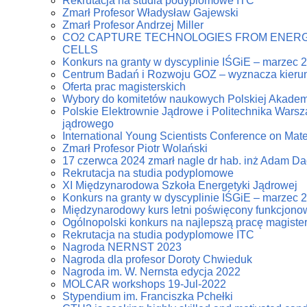
Rekrutacja na studia podyplomowe ITC
Zmarł Profesor Władysław Gajewski
Zmarł Profesor Andrzej Miller
CO2 CAPTURE TECHNOLOGIES FROM ENERG
CELLS
Konkurs na granty w dyscyplinie IŚGiE – marzec 
Centrum Badań i Rozwoju GOZ – wyznacza kierun
Oferta prac magisterskich
Wybory do komitetów naukowych Polskiej Akadem
Polskie Elektrownie Jądrowe i Politechnika Warsz
jądrowego
International Young Scientists Conference on Mat
Zmarł Profesor Piotr Wolański
17 czerwca 2024 zmarł nagle dr hab. inż Adam D
Rekrutacja na studia podyplomowe
XI Międzynarodowa Szkoła Energetyki Jądrowej
Konkurs na granty w dyscyplinie IŚGiE – marzec 
Międzynarodowy kurs letni poświęcony funkcjonowa
Ogólnopolski konkurs na najlepszą pracę magiste
Rekrutacja na studia podyplomowe ITC
Nagroda NERNST 2023
Nagroda dla profesor Doroty Chwieduk
Nagroda im. W. Nernsta edycja 2022
MOLCAR workshops 19-Jul-2022
Stypendium im. Franciszka Pchełki