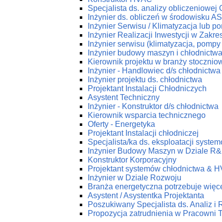
Specjalista ds. analizy obliczeniowej
Inżynier ds. obliczeń w środowisku 
Inżynier Serwisu / Klimatyzacja lub p
Inżynier Realizacji Inwestycji w Zakr
Inżynier serwisu (klimatyzacja, pompy 
Inżynier budowy maszyn i chłodnictw
Kierownik projektu w branży stoczniow
Inżynier - Handlowiec d/s chłodnictwa
Inżynier projektu ds. chłodnictwa
Projektant Instalacji Chłodniczych
Asystent Techniczny
Inżynier - Konstruktor d/s chłodnictwa
Kierownik wsparcia technicznego
Oferty - Energetyka
Projektant Instalacji chłodniczej
Specjalista/ka ds. eksploatacji syst
Inżynier Budowy Maszyn w Dziale R
Konstruktor Korporacyjny
Projektant systemów chłodnictwa & 
Inżynier w Dziale Rozwoju
Branża energetyczna potrzebuje więce
Asystent / Asystentka Projektanta
Poszukiwany Specjalista ds. Analiz i
Propozycja zatrudnienia w Pracow