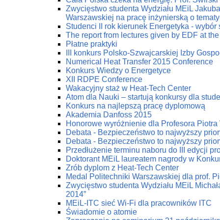
Zwycięstwo studenta Wydziału MEiL Jakuba 
Warszawskiej na pracę inżynierską o tematy
Studenci II rok kierunek Energetyka - wybór
The report from lectures given by EDF at the
Płatne praktyki
III konkurs Polsko-Szwajcarskiej Izby Gospod
Numerical Heat Transfer 2015 Conference
Konkurs Wiedzy o Energetyce
XII RDPE Conference
Wakacyjny staż w Heat-Tech Center
Atom dla Nauki – startują konkursy dla stu
Konkurs na najlepszą pracę dyplomową
Akademia Danfoss 2015
Honorowe wyróżnienie dla Profesora Piotr
Debata - Bezpieczeństwo to najwyższy prior
Debata - Bezpieczeństwo to najwyższy prior
Przedłużenie terminu naboru do III edycji p
Doktorant MEiL laureatem nagrody w Konku
Zrób dyplom z Heat-Tech Center
Medal Politechniki Warszawskiej dla prof. P
Zwycięstwo studenta Wydziału MEiL Michał
2014”
MEiL-ITC sieć Wi-Fi dla pracowników ITC
Świadomie o atomie