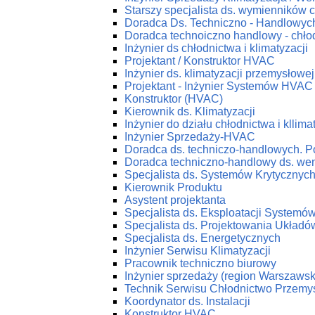
Starszy specjalista ds. wymienników c
Doradca Ds. Techniczno - Handlowych
Doradca technoiczno handlowy - chłod
Inżynier ds chłodnictwa i klimatyzacji
Projektant / Konstruktor HVAC
Inżynier ds. klimatyzacji przemysłowej
Projektant - Inżynier Systemów HVAC
Konstruktor (HVAC)
Kierownik ds. Klimatyzacji
Inżynier do działu chłodnictwa i kllima
Inżynier Sprzedaży-HVAC
Doradca ds. techniczo-handlowych. P
Doradca techniczno-handlowy ds. wenty
Specjalista ds. Systemów Krytycznyc
Kierownik Produktu
Asystent projektanta
Specjalista ds. Eksploatacji System
Specjalista ds. Projektowania Ukła
Specjalista ds. Energetycznych
Inżynier Serwisu Klimatyzacji
Pracownik techniczno biurowy
Inżynier sprzedaży (region Warszawsk
Technik Serwisu Chłodnictwo Przemy
Koordynator ds. Instalacji
Konstruktor HVAC