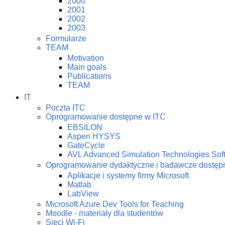
2000
2001
2002
2003
Formularze
TEAM
Motivation
Main goals
Publications
TEAM
IT
Poczta ITC
Oprogramowanie dostępne w ITC
EBSILON
Aspen HYSYS
GateCycle
AVL Advanced Simulation Technologies Sof
Oprogramowanie dydaktyczne i badawcze dostę
Aplikacje i systemy firmy Microsoft
Matlab
LabView
Microsoft Azure Dev Tools for Teaching
Moodle - materiały dla studentów
Sieci Wi-Fi