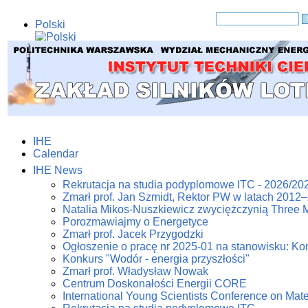
Polski
English
IHE
Calendar
IHE News
Rekrutacja na studia podyplomowe ITC - 2026/20
Zmarł prof. Jan Szmidt, Rektor PW w latach 2012
Natalia Mikos-Nuszkiewicz zwyciężczynią Three 
Porozmawiajmy o Energetyce
Zmarł prof. Jacek Przygodzki
Ogłoszenie o pracę nr 2025-01 na stanowisku: Kon
Konkurs "Wodór - energia przyszłości"
Zmarł prof. Władysław Nowak
Centrum Doskonałości Energii CORE
International Young Scientists Conference on Mat