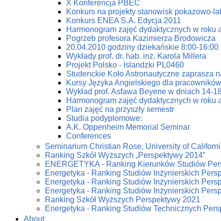
X Konferencja PBEC
Konkurs na projekty stanowisk pokazowo-la
Konkurs ENEA S.A. Edycja 2011
Harmonogram zajęć dydaktycznych w roku 
Pogrzeb profesora Kazimierza Brodowicza
20.04.2010 godziny dziekańskie 8:00-16:00
Wykłady prof. dr. hab. inż. Karola Millera
Projekt Polsko - Islandzki PL0460
Studenckie Koło Astronautyczne zaprasza n
Kursy Języka Angielskiego dla pracowników
Wykład prof. Asfawa Beyene w dniach 14-18
Harmonogram zajęć dydaktycznych w roku 
Plan zajęć na przyszły semestr
Studia podyplomowe:
A.K. Oppenheim Memorial Seminar
Conferences
Seminarium Christian Rose, University of Californi
Ranking Szkół Wyższych „Perspektywy 2014”
ENERGETYKA - Ranking Kierunków Studiów Per
Energetyka - Ranking Studiów Inżynierskich Pers
Energetyka - Ranking Studiów Inżynierskich Pers
Energetyka - Ranking Studiów Inżynierskich Pers
Ranking Szkół Wyższych Perspektywy 2021
Energetyka - Ranking Studiów Technicznych Per
About