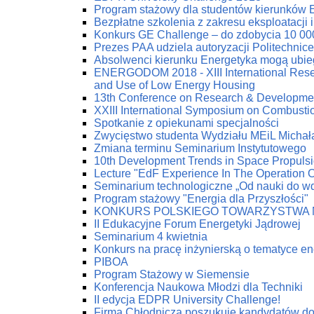
Program stażowy dla studentów kierunków 
Bezpłatne szkolenia z zakresu eksploatacji 
Konkurs GE Challenge – do zdobycia 10 00
Prezes PAA udziela autoryzacji Politechnic
Absolwenci kierunku Energetyka mogą ubie
ENERGODOM 2018 - XIII International Resea
and Use of Low Energy Housing
13th Conference on Research & Developmen
XXIII International Symposium on Combust
Spotkanie z opiekunami specjalności
Zwycięstwo studenta Wydziału MEiL Michał
Zmiana terminu Seminarium Instytutowego
10th Development Trends in Space Propuls
Lecture "EdF Experience In The Operation Of
Seminarium technologiczne „Od nauki do w
Program stażowy "Energia dla Przyszłości"
KONKURS POLSKIEGO TOWARZYSTWA 
II Edukacyjne Forum Energetyki Jądrowej
Seminarium 4 kwietnia
Konkurs na pracę inżynierską o tematyce en
PIBOA
Program Stażowy w Siemensie
Konferencja Naukowa Młodzi dla Techniki
II edycja EDPR University Challenge!
Firma Chłodnicza poszukuje kandydatów do