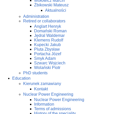
Wołowicz Marcin
Żbikowski Mateusz
Aktualności
Administration
Retired or collaborators
Anglart Henryk
Domański Roman
Jędral Waldemar
Klemens Rudolf
Kupecki Jakub
Pluta Zbysław
Portacha Józef
Smyk Adam
Szwarc Wojciech
Wolański Piotr
PhD students
Education
Kierunek zamawiany
Kontakt
Nuclear Power Engineering
Nuclear Power Engineering
Information
Terms of admissions
History of the speciality