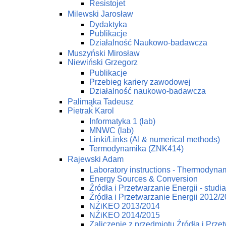
Resistojet
Milewski Jarosław
Dydaktyka
Publikacje
Działalność Naukowo-badawcza
Muszyński Mirosław
Niewiński Grzegorz
Publikacje
Przebieg kariery zawodowej
Działalność naukowo-badawcza
Palimąka Tadeusz
Pietrak Karol
Informatyka 1 (lab)
MNWC (lab)
Linki/Links (AI & numerical methods)
Termodynamika (ZNK414)
Rajewski Adam
Laboratory instructions - Thermodynam
Energy Sources & Conversion
Źródła i Przetwarzanie Energii - studi
Źródła i Przetwarzanie Energii 2012/
NŹiKEO 2013/2014
NŹiKEO 2014/2015
Zaliczenie z przedmiotu Źródła i Prze