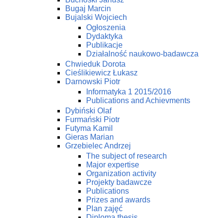
Bugaj Marcin
Bujalski Wojciech
Ogłoszenia
Dydaktyka
Publikacje
Działalność naukowo-badawcza
Chwieduk Dorota
Cieślikiewicz Łukasz
Darnowski Piotr
Informatyka 1 2015/2016
Publications and Achievments
Dybiński Olaf
Furmański Piotr
Futyma Kamil
Gieras Marian
Grzebielec Andrzej
The subject of research
Major expertise
Organization activity
Projekty badawcze
Publications
Prizes and awards
Plan zajęć
Diploma thesis