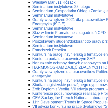
Wiesław Mariusz Różacki
Seminarium instytutowe 23 lutego
Seminarium „Gospodarka Obiegu Zamknięt
Seminarium instytutowe
Granty wewnętrzne 2021 dla pracowników Pol
Energetyka (IŚGiE)
Seminarium instytutowe
Staż w firmie Framatome z zagadnień CFD
Seminarium instytutowe
Poszukiwany student/doktorant do pracy prz
Seminarium instytutowe
Franciszek Pchełka
Konkurs na pracę inżynierską o tematyce 
Konto na portalu pracowniczym SAP
Naruszenie ochrony danych osobowych na
HARMONOGRAM ZAJĘĆ ZDALNYCH ITC
Granty wewnętrzne dla pracowników Politech
energetyka
Konkurs na pracę inżynierską o tematyce 
Studia magisterskie podwójnego dyplomow
Zrób Dyplom z Veolią, VII edycja programu 
Konferencja podsumowująca realizację Pro
CEA Saclay, the French National Laboratory
11th Development Trends in Space Propuls
VII edycja konkursu na prace dyplomowe "Swi