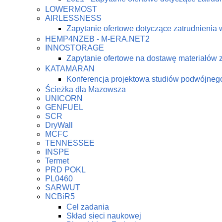
LOWERMOST
AIRLESSNESS
Zapytanie ofertowe dotyczące zatrudnienia 
HEMP4NZEB - M-ERA.NET2
INNOSTORAGE
Zapytanie ofertowe na dostawę materiałów
KATAMARAN
Konferencja projektowa studiów podwójne
Ścieżka dla Mazowsza
UNICORN
GENFUEL
SCR
DryWall
MCFC
TENNESSEE
INSPE
Termet
PRD POKL
PL0460
SARWUT
NCBiR5
Cel zadania
Skład sieci naukowej