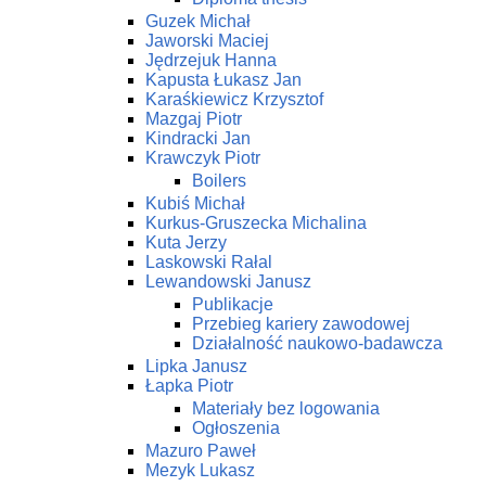
Guzek Michał
Jaworski Maciej
Jędrzejuk Hanna
Kapusta Łukasz Jan
Karaśkiewicz Krzysztof
Mazgaj Piotr
Kindracki Jan
Krawczyk Piotr
Boilers
Kubiś Michał
Kurkus-Gruszecka Michalina
Kuta Jerzy
Laskowski Rałal
Lewandowski Janusz
Publikacje
Przebieg kariery zawodowej
Działalność naukowo-badawcza
Lipka Janusz
Łapka Piotr
Materiały bez logowania
Ogłoszenia
Mazuro Paweł
Mezyk Lukasz