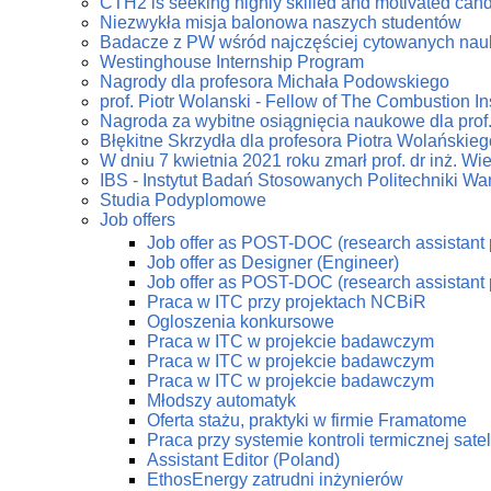
CTH2 is seeking highly skilled and motivated can
Niezwykła misja balonowa naszych studentów
Badacze z PW wśród najczęściej cytowanych na
Westinghouse Internship Program
Nagrody dla profesora Michała Podowskiego
prof. Piotr Wolanski - Fellow of The Combustion Ins
Nagroda za wybitne osiągnięcia naukowe dla prof
Błękitne Skrzydła dla profesora Piotra Wolańskieg
W dniu 7 kwietnia 2021 roku zmarł prof. dr inż. W
IBS - Instytut Badań Stosowanych Politechniki Wa
Studia Podyplomowe
Job offers
Job offer as POST-DOC (research assistant 
Job offer as Designer (Engineer)
Job offer as POST-DOC (research assistant 
Praca w ITC przy projektach NCBiR
Ogloszenia konkursowe
Praca w ITC w projekcie badawczym
Praca w ITC w projekcie badawczym
Praca w ITC w projekcie badawczym
Młodszy automatyk
Oferta stażu, praktyki w firmie Framatome
Praca przy systemie kontroli termicznej sate
Assistant Editor (Poland)
EthosEnergy zatrudni inżynierów