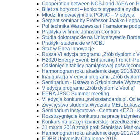
Cooperation between NCBJ and JAEA on HTG
Bilet za horyzont – konkurs stypendialny dla
Młodzi Innowacyjni dla PGNiG – V edycja
Serpent seminar by Professor Jaakko Lepp
Politechnika Warszawska i Framatome podp
Praktyka w firmie Johnson Controls
Studia doktoranckie na Uniwersytecie Bord
Praktyki studenckie w NCBJ
Staż w Enea Innowacje
Rusza VI edycja programu „Zrób dyplom z V
H2020 Energy Event: Enhancing French-Poli
Odsłonięcie tablicy pamiątkowej poświęco
Harmonogram roku akademickiego 2018/20
Inauguracja V edycji programu „Zrób dyplom
Seminarium - Ustawa o Szkolnictwie Wyżs
V edycja programu „Zrób dyplom z Veolią”
EERA JPSC Summer meeting
VI edycja konkursu „swissstandards.pl. Od teo
Zwycięstwo studenta Wydziału MEiL Łukas
Seminarium Instytutowe - Centrum KEZO - 
Rozstrzygnięcie konkursu na pracę inżynier
Konkurs na pracę inżynierską- przedłużenie 
31 marca 2018 zmarł prof. Stanisław Mańko
Harmonogram roku akademickiego 2017/18
EDPR University Challenge 2018