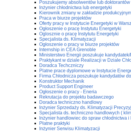
Poszukujemy absolwentów lub doktorantów z
Inżynier chłodnictwa lub energetyki
Kierownik zmiany w zakładzie produkcyjny
Praca w biurze projektów
Oferty pracy w Instytucie Energetyki w Wars
Ogłoszenie o pracę Instytutu Energetyki
Oglosznie o pracę Instytutu Energetyki
Specjalista ds. Klimatyzacji
Ogłoszenie o pracy w biurze projektów
Internship in CEA Grenoble
Ministerstwo Energii poszukuje kandydatek
Praktykant w dziale Realizacji w Dziale C
Doradca Techczniczy
Platne prace dyplomowe w Instytucie Energe
Firma Chłodnicza poszukuje kandydatów do
Konstruktor Mechanik
Product Support Engineer
Ogłoszenie o pracy - Eneria
Rekrutacja do projektu badawczego
Doradca techniczno handlowy
Inżynier Sprzedaży ds. Klimatyzacji Precyzy
Specjalista ds. techniczno handlowych ( klim
Inżynier handlowiec do spraw chłodnictwa i 
Płatne praktyki
Inżynier Serwisu Klimatyzacji