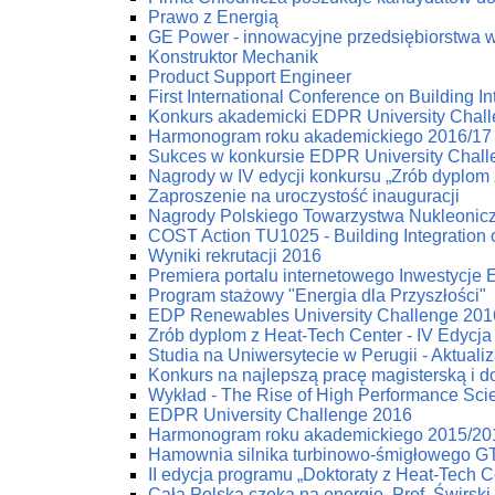
Prawo z Energią
GE Power - innowacyjne przedsiębiorstwa w 
Konstruktor Mechanik
Product Support Engineer
First International Conference on Building
Konkurs akademicki EDPR University Chal
Harmonogram roku akademickiego 2016/17
Sukces w konkursie EDPR University Chal
Nagrody w IV edycji konkursu „Zrób dyplom 
Zaproszenie na uroczystość inauguracji
Nagrody Polskiego Towarzystwa Nukleonic
COST Action TU1025 - Building Integration 
Wyniki rekrutacji 2016
Premiera portalu internetowego Inwestycje
Program stażowy "Energia dla Przyszłości"
EDP Renewables University Challenge 2016
Zrób dyplom z Heat-Tech Center - IV Edycja
Studia na Uniwersytecie w Perugii - Aktuali
Konkurs na najlepszą pracę magisterską i d
Wykład - The Rise of High Performance Scien
EDPR University Challenge 2016
Harmonogram roku akademickiego 2015/20
Hamownia silnika turbinowo-śmigłowego G
II edycja programu „Doktoraty z Heat-Tech C
Cała Polska czeka na energię. Prof. Świrski