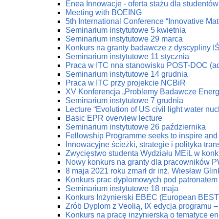
Enea Innowacje - oferta stażu dla studentów 
Meeting with BOEING
5th International Conference “Innovative Mat
Seminarium instytutowe 5 kwietnia
Seminarium instytutowe 29 marca
Konkurs na granty badawcze z dyscypliny I
Seminarium instytutowe 11 stycznia
Praca w ITC nna stanowisku POST-DOC (ad
Seminarium instytutowe 14 grudnia
Praca w ITC przy projekcie NCBiR
XV Konferencja „Problemy Badawcze Energe
Seminarium instytutowe 7 grudnia
Lecture “Evolution of US civil light water nu
Basic EPR overview lecture
Seminarium instytutowe 26 października
Fellowship Programme seeks to inspire and 
Innowacyjne ścieżki, strategie i polityka tr
Zwycięstwo studenta Wydziału MEiL w konk
Nowy konkurs na granty dla pracowników PW
8 maja 2021 roku zmarł dr inż. Wiesław Glin
Konkurs prac dyplomowych pod patronatem
Seminarium instytutowe 18 maja
Konkurs Inżynierski EBEC (European BEST 
Zrób Dyplom z Veolią, IX edycja programu 
Konkurs na pracę inzynierską o tematyce en