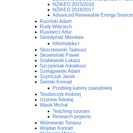
NŹiKEO 2015/2016
NŹiKEO 2016/2017
Advanced Renewable Energy Source
Ruciński Adam
Rudy Wojciech
Rusowicz Artur
Seredyński Mirosław
Informatyka I
Skoczkowski Tadeusz
Skowroński Paweł
Szabłowski Łukasz
Szczęśniak Arkadiusz
Szelągowski Adam
Szymczyk Jacek
Świrski Konrad
Przebieg kariery zawodowej
Teodorczyk Andrzej
Uzunow Nikołaj
Wasik Michał
Teaching courses
Research projects
Wiśniewski Tomasz
Wojdan Konrad