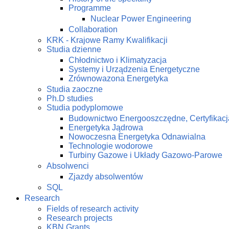
Programme
Nuclear Power Engineering
Collaboration
KRK - Krajowe Ramy Kwalifikacji
Studia dzienne
Chłodnictwo i Klimatyzacja
Systemy i Urządzenia Energetyczne
Zrównowazona Energetyka
Studia zaoczne
Ph.D studies
Studia podyplomowe
Budownictwo Energooszczędne, Certyfikacj
Energetyka Jądrowa
Nowoczesna Energetyka Odnawialna
Technologie wodorowe
Turbiny Gazowe i Układy Gazowo-Parowe
Absolwenci
Zjazdy absolwentów
SQL
Research
Fields of research activity
Research projects
KBN Grants