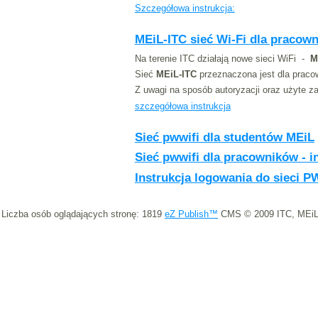
Szczegółowa instrukcja:
MEiL-ITC sieć Wi-Fi dla pracow
Na terenie ITC działają nowe sieci WiFi -
M
Sieć
MEiL-ITC
przeznaczona jest dla pracown
Z uwagi na sposób autoryzacji oraz użyte 
szczegółowa instrukcja
Sieć pwwifi dla studentów MEiL
Sieć pwwifi dla pracowników - i
Instrukcja logowania do sieci
Liczba osób oglądających stronę: 1819
eZ Publish™
CMS © 2009 ITC, MEiL