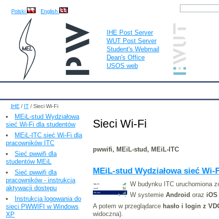
Polski
English
IHE Post Server
WUT Post Server
Student's Webmail
Dean's Office
USOS web
IHE
Calendar
IHE News
About
Employees
Educatio
IHE
/
IT
/
Sieci Wi-Fi
MEiL-stud Wydziałowa
Sieci Wi-Fi
sieć Wi-Fi dla studentów
MEiL-ITC sieć Wi-Fi dla
pracowników ITC
pwwifi, MEiL-stud, MEiL-ITC
Sieć pwwifi dla
studentów MEiL
MEiL-stud Wydziałowa sieć Wi-F
Sieć pwwifi dla
pracowników - instrukcja
W budynku ITC uruchomiona z
aktywacji dostępu
W systemie
Android
oraz
iOS
Instrukcja logowania do
A potem w przeglądarce
hasło i login z V
sieci PWWIFI w Windows
widoczna).
XP