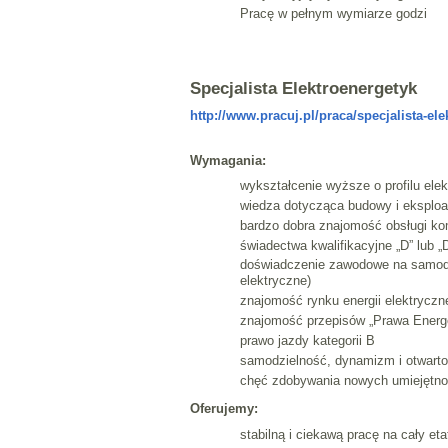
Pracę w pełnym wymiarze godzi
Specjalista Elektroenergetyk
http://www.pracuj.pl/praca/specjalista-el
Wymagania:
wykształcenie wyższe o profilu ele
wiedza dotycząca budowy i eksploata
bardzo dobra znajomość obsługi ko
świadectwa kwalifikacyjne „D” lub 
doświadczenie zawodowe na samodzie
elektryczne)
znajomość rynku energii elektryczn
znajomość przepisów „Prawa Energ
prawo jazdy kategorii B
samodzielność, dynamizm i otwart
chęć zdobywania nowych umiejętnoś
Oferujemy:
stabilną i ciekawą pracę na cały et