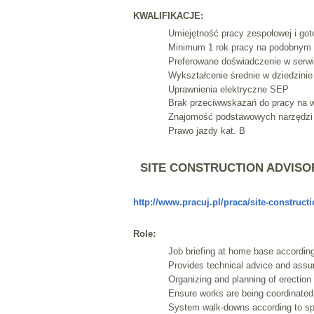
KWALIFIKACJE:
Umiejętność pracy zespołowej i go
Minimum 1 rok pracy na podobnym s
Preferowane doświadczenie w serwis
Wykształcenie średnie w dziedzinie 
Uprawnienia elektryczne SEP
Brak przeciwwskazań do pracy na w
Znajomość podstawowych narzędzi
Prawo jazdy kat. B
SITE CONSTRUCTION ADVISO
http://www.pracuj.pl/praca/site-construc
Role:
Job briefing at home base according
Provides technical advice and assu
Organizing and planning of erection 
Ensure works are being coordinated
System walk-downs according to spe