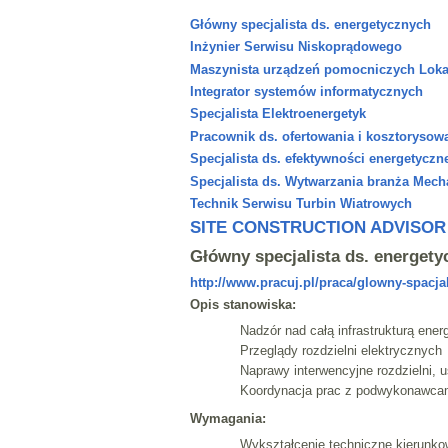
Główny specjalista ds. energetycznych
Inżynier Serwisu Niskoprądowego
Maszynista urządzeń pomocniczych Lokali
Integrator systemów informatycznych
Specjalista Elektroenergetyk
Pracownik ds. ofertowania i kosztorysow
Specjalista ds. efektywności energetyczn
Specjalista ds. Wytwarzania branża Mech
Technik Serwisu Turbin Wiatrowych
SITE CONSTRUCTION ADVISOR
Główny specjalista ds. energet
http://www.pracuj.pl/praca/glowny-spacja
Opis stanowiska:
Nadzór nad całą infrastrukturą ene
Przeglądy rozdzielni elektrycznych
Naprawy interwencyjne rozdzielni, 
Koordynacja prac z podwykonawcami 
Wymagania:
Wykształcenie techniczne kierunko