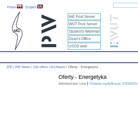
Polski
English
IHE Post Server
WUT Post Server
Student's Webmail
Dean's Office
USOS web
IHE
Calendar
IHE News
About
Employees
Educatio
IHE
/
IHE News
/
Job offers
/
Archiwum
/
Oferty - Energetyka
Oferty - Energetyka
Administrator User
Ostatnia modyfikacja: 03/04/201