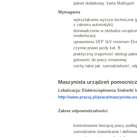
pakiet dodatkowy: karta Multisport
Wymagania
wykształcenie wyższe techniczne (p
z zakresu automatyki)
doświadczenie w obsłudze urządzeń
modernizacji
uprawnienia SEP 1kV minimum Eks
czynne prawo jazdy kat. B
praktyczną znajomość obsługi pakie
gotowość do pracy zmianowej
cechy takie jak: samodzielność, od
Maszynista urządzeń pomocnic
Lokalizacja: Elektrociepłownia Siekierki 
http://www.pracuj.pl/praca/maszynista-ur
Zakres odpowiedzialności
kontrolowanie bieżącej pracy podle
samodzielne stwierdzanie i definiow