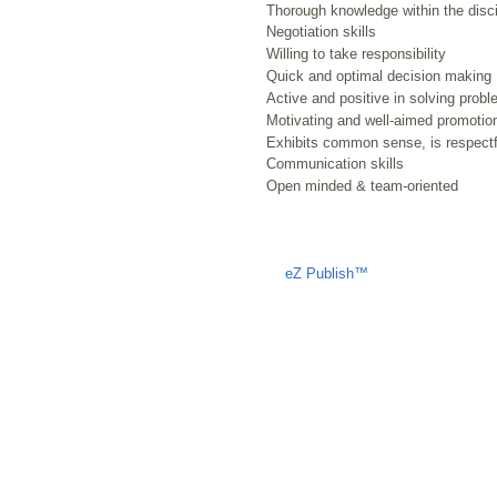
Thorough knowledge within the disci
Negotiation skills
Willing to take responsibility
Quick and optimal decision making
Active and positive in solving prob
Motivating and well-aimed promotio
Exhibits common sense, is respectf
Communication skills
Open minded & team-oriented
Liczba osób oglądających stronę: 1275
eZ Publish™
CMS © 2009 ITC, 