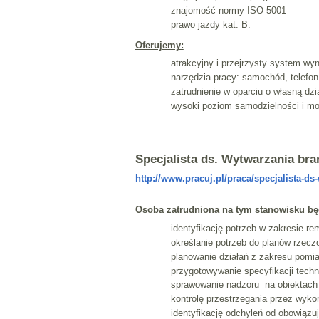
znajomość normy ISO 5001
prawo jazdy kat. B.
Oferujemy:
atrakcyjny i przejrzysty system wy
narzędzia pracy: samochód, telefon,
zatrudnienie w oparciu o własną dz
wysoki poziom samodzielności i mo
Specjalista ds. Wytwarzania br
http://www.pracuj.pl/praca/specjalista-d
Osoba zatrudniona na tym stanowisku bę
identyfikację potrzeb w zakresie 
określanie potrzeb do planów rzecz
planowanie działań z zakresu pomi
przygotowywanie specyfikacji techn
sprawowanie nadzoru na obiektach 
kontrolę przestrzegania przez wyko
identyfikację odchyleń od obowiązu