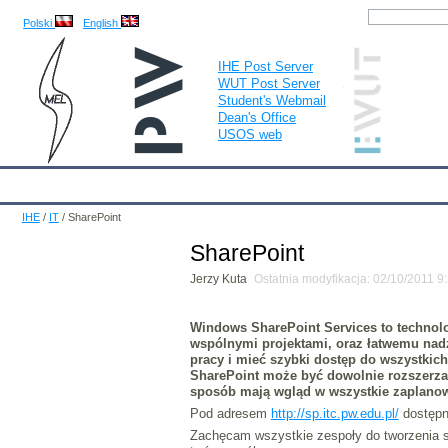
Polski
English
IHE Post Server
WUT Post Server
Student's Webmail
Dean's Office
USOS web
IHE
Calendar
IHE News
About
Employees
Educatio
IHE
/
IT
/
SharePoint
SharePoint
Jerzy Kuta
Ostatnia modyfikacja: 02/10/2011 9
Windows SharePoint Services to technolo
wspólnymi projektami, oraz łatwemu nad
pracy i mieć szybki dostęp do wszystki
SharePoint może być dowolnie rozszerza
sposób mają wgląd w wszystkie zaplanow
Pod adresem
http://sp.itc.pw.edu.pl/
dostępna
Zachęcam wszystkie zespoły do tworzenia swo