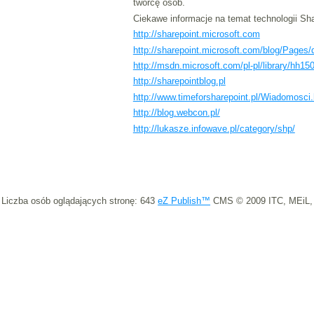
twórcę osób.
Ciekawe informacje na temat technologii Sha
http://sharepoint.microsoft.com
http://sharepoint.microsoft.com/blog/Pages/
http://msdn.microsoft.com/pl-pl/library/hh1
http://sharepointblog.pl
http://www.timeforsharepoint.pl/Wiadomosci.
http://blog.webcon.pl/
http://lukasze.infowave.pl/category/shp/
Liczba osób oglądających stronę: 643
eZ Publish™
CMS © 2009 ITC, MEiL,