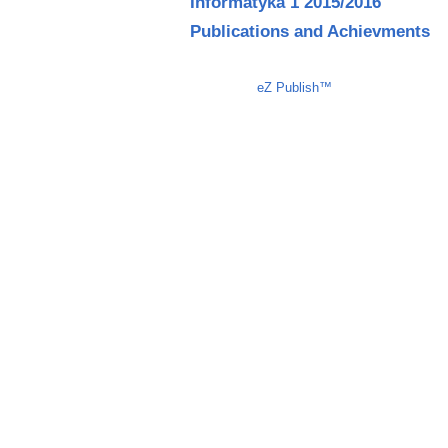
Informatyka 1 2015/2016
Publications and Achievments
Liczba osób oglądających stronę: 1365
eZ Publish™
CMS © 2009 ITC, 