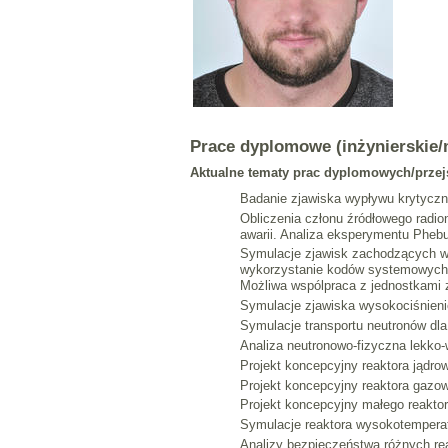
Prace dyplomowe (inżynierskie/m
Aktualne tematy prac dyplomowych/przejś
Badanie zjawiska wypływu krytyczn
Obliczenia członu źródłowego radio
awarii. Analiza eksperymentu Phebu
Symulacje zjawisk zachodzących w 
wykorzystanie kodów systemowych. 
Możliwa wspólpraca z jednostkami 
Symulacje zjawiska wysokociśnien
Symulacje transportu neutronów dl
Analiza neutronowo-fizyczna lekk
Projekt koncepcyjny reaktora jądr
Projekt koncepcyjny reaktora gazo
Projekt koncepcyjny małego reakt
Symulacje reaktora wysokotempera
Analizy bezpieczeństwa różnych re