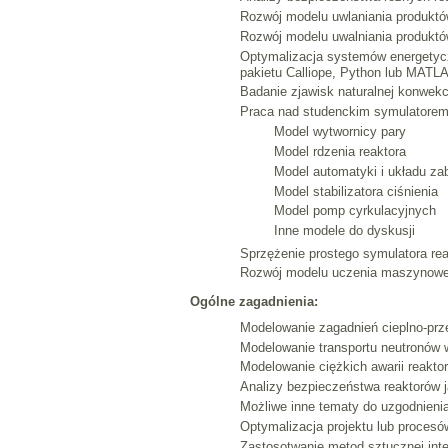
Rozwój modelu uwlaniania produkt
Rozwój modelu uwalniania produkt
Optymalizacja systemów energetycz
pakietu Calliope, Python lub MATL
Badanie zjawisk naturalnej konwek
Praca nad studenckim symulatorem 
Model wytwornicy pary
Model rdzenia reaktora
Model automatyki i układu za
Model stabilizatora ciśnienia
Model pomp cyrkulacyjnych
Inne modele do dyskusji
Sprzężenie prostego symulatora re
Rozwój modelu uczenia maszynowego
Ogólne zagadnienia:
Modelowanie zagadnień cieplno-prz
Modelowanie transportu neutronów 
Modelowanie ciężkich awarii reakto
Analizy bezpieczeństwa reaktorów 
Możliwe inne tematy do uzgodnieni
Optymalizacja projektu lub proces
Zastosotwanie metod sztucznej intel