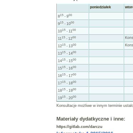
poniedziałek
wtor
15
00
8
- 9
15
00
9
- 10
15
00
10
- 11
15
00
Kons
11
- 12
15
00
Kons
12
- 13
15
00
13
- 14
15
00
14
- 15
15
00
15
- 16
15
00
16
- 17
15
00
17
- 18
15
00
18
- 19
15
00
19
- 20
Konsultacje możliwe w innym terminie usta
Materiały dydatkyczne i inne:
https://gitlab.com/darczu