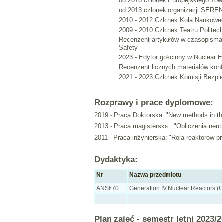
od 2016 członek Europejskiego To
od 2013 członek organizacji SERE
2010 - 2012 Członek Koła Naukowe
2009 - 2010 Członek Teatru Politec
Recenzent artykułów w czasopismach
Safety
2023 - Edytor gościnny w Nuclear E
Recenzent licznych materiałów kon
2021 - 2023 Członek Komisji Bezp
Rozprawy i prace dyplomowe:
2019 - Praca Doktorska: "New methods in the 
2013 - Praca magisterska: "Obliczenia neu
2011 - Praca inżynierska: "Rola reaktorów 
Dydaktyka:
Nr
Nazwa przedmiotu
ANS670
Generation IV Nuclear Reactors (
Plan zajęć - semestr letni 2023/2