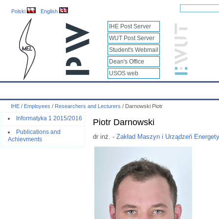
Polski
English
IHE Post Server
WUT Post Server
Student's Webmail
Dean's Office
USOS web
IHE
Calendar
IHE News
About
Employees
Educatio
IHE
/
Employees
/
Researchers and Lecturers
/
Darnowski Piotr
Informatyka 1 2015/2016
Piotr Darnowski
Publications and
dr inż. -
Zakład Maszyn i Urządzeń Energet
Achievments