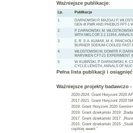
Ważniejsze publikacje:
Lp.
Publikacja
1.
DARNOWSKI P, MAZGAJ P, WŁOST
GEN-III PWR AND PHEBUS FPT-1 W
2.
P. DARNOWSKI, M. WŁOSTKOWSKI
WITH MELCOR 2.2.11954, ANNALS 
3.
E. R. S. A. KUMAR, M. K. PANCH
BURNER SODIUM-COOLED FAST REA
4.
WŁOSTOWSKI M, DOMITR P, DARN
MARVIKEN CFT-21 EXPERIMENT. EN
5.
W. KUBIŃSKI, P. DARNOWSKI, K.
CYCLE LENGTH, ANNALS OF NUCLE
Pełna lista publikacji i osiągnię
Ważniejsze projekty badawczo - 
2020-2024: Grant Horyzont 2020 AP
2017-2021: Grant Horyzont 2020 NA
2019: Grant Horyzont 2020 Gemini+
2019: Grant dziekański 2019: „Bada
2017: Grant dziekański 2017: „Roz
2015: Grant dziekański 2015: „Stu
ciężkiej awarii.”