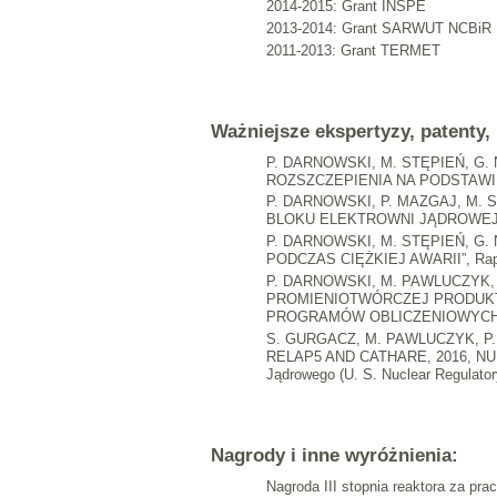
2014-2015: Grant INSPE
2013-2014: Grant SARWUT NCBiR
2011-2013: Grant TERMET
Ważniejsze ekspertyzy, patenty, i
P. DARNOWSKI, M. STĘPIEŃ, 
ROZSZCZEPIENIA NA PODSTAWIE W
P. DARNOWSKI, P. MAZGAJ, M.
BLOKU ELEKTROWNI JĄDROWEJ Z RE
P. DARNOWSKI, M. STĘPIEŃ, G
PODCZAS CIĘŻKIEJ AWARII”, Raport
P. DARNOWSKI, M. PAWLUCZYK,
PROMIENIOTWÓRCZEJ PRODUKT
PROGRAMÓW OBLICZENIOWYCH”, Rap
S. GURGACZ, M. PAWLUCZYK, P
RELAP5 AND CATHARE, 2016, NUREG/
Jądrowego (U. S. Nuclear Regulator
Nagrody i inne wyróżnienia:
Nagroda III stopnia reaktora za pra