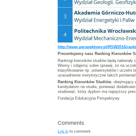
http://www.perspektywy.pl/RSW2016/ranki
Prezentujemy nasz Ranking Kierunków Stu
Rankingi kierunków studiów będą nabierały 
Wiemy i zdajemy sobie sprawę, że na uczeln
klasyfikowanie np. uniwersytetów i uczelni 
uzasadnienie merytoryczne takich porównań j
Ranking Kierunków Studiów
, obejmujący 
kandydatom na studia, ponieważ dodatkowo w
studiować, który dyplom ma najwyższy prest
Fundacja Edukacyjna Perspektywy
Comments
Log in
to comment.