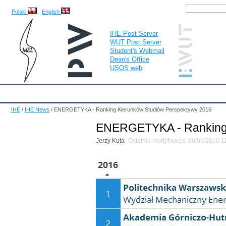
Polski
English
IHE Post Server
WUT Post Server
Student's Webmail
Dean's Office
USOS web
IHE
Calendar
IHE News
About
Employees
Educatio
IHE
/
IHE News
/
ENERGETYKA - Ranking Kierunków Studiów Perspektywy 2016
ENERGETYKA - Ranking 
Jerzy Kuta
Ostatnia modyfikacja: 08/06/2016 