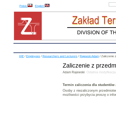
Polski
English
IHE
Calendar
IHE News
About
Employees
IHE
/
Employees
/
Researchers and Lecturers
/
Rajewski Adam
/
Zaliczenie 
Zaliczenie z przedm
Adam Rajewski
Ostatnia modyfikacj
Termin zaliczenia dla studentów 
Osoby z niezaliczonym przedmiotem
możliwości przybycia proszę o inf