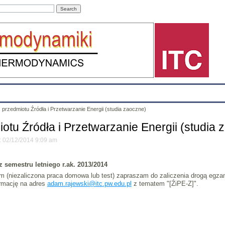
Education
Research
Projects
Archives
IT
Links
In
z przedmiotu Źródła i Przetwarzanie Energii (studia zaoczne)
iotu Źródła i Przetwarzanie Energii (studia 
a: 02/12/2014 9:09 am
z semestru letniego r.ak. 2013/2014
 (niezaliczona praca domowa lub test) zapraszam do zaliczenia drogą egzami
ormację na adres
adam.rajewski@itc.pw.edu.pl
z tematem "[ŹiPE-Z]".