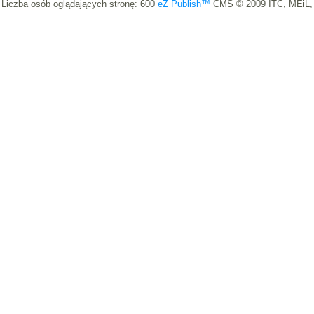
Liczba osób oglądających stronę: 600
eZ Publish™
CMS © 2009 ITC, MEiL,