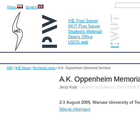
Polski
English
IHE Post Server
WUT Post Server
Student's Webmail
Dean's Office
USOS web
IHE
Calendar
IHE News
About
Employees
Educatio
IHE
/
IHE News
/
Archived news
/
A.K. Oppenheim Memorial Seminar
A.K. Oppenheim Memoria
Jerzy Kuta
Ostatnia modyfikacja: 25/05/2009 
2-3 August 2009,
Warsaw
University
of Te
Więcej informacji