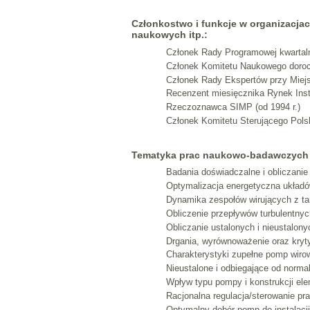
Członkostwo i funkcje w organizacj
naukowych itp.:
Członek Rady Programowej kwar
Członek Komitetu Naukowego dor
Członek Rady Ekspertów przy Miejs
Recenzent miesięcznika Rynek Inst
Rzeczoznawca SIMP (od 1994 r.)
Członek Komitetu Sterującego Pol
Tematyka prac naukowo-badawczych
Badania doświadczalne i obliczanie
Optymalizacja energetyczna układ
Dynamika zespołów wirujących z ta
Obliczenie przepływów turbulentnyc
Obliczanie ustalonych i nieustalon
Drgania, wyrównoważenie oraz kryt
Charakterystyki zupełne pomp wiro
Nieustalone i odbiegające od norm
Wpływ typu pompy i konstrukcji el
Racjonalna regulacja/sterowanie p
Optymalny dobór pomp do instalacji