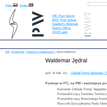
Polski
English
IHE Post Server
WUT Post Server
Student's Webmail
Dean's Office
USOS web
IHE
Calendar
IHE News
About
Employees
Educatio
IHE
/
Employees
/
Retired or collaborators
/
Jędral Waldemar
Waldemar Jędral
prof. dr hab. inż. -
Zakład Pomp Napędów i S
Funkcje w ITC, na PW i ważniejsze po
Kierownik Zakładu Pomp, Napędów I
Przewodniczący Komitetu Technicz
Przewodniczący Branżowego Komitet
Rzecznik Dyscyplinarny Rady Głów