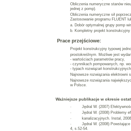
Obliczenia numeryczne stanów nieu
jednej z pomp).
Obliczenia numeryczne sił poprzec
Zastosowanie programu FLUENT lub
a. Dobór optymalnej grupy pomp wi
b. Kompletny projekt konstrukcyjn
Prace przejściowe:
Projekt konstrukcyjny typowej jed
prostokreślnym. Możliwe jest wydan
- wartościach parametrów pracy,
- czynnikach pompowanych, np. wod
- typach rozwiązań konstrukcyjnyc
Najnowsze rozwiązania elektrowni sz
Najnowsze rozwiązania największyc
w Polsce.
Ważniejsze publikacje w okresie osta
· Jędral W. (2007) Efektywność
· Jędral W. (2008) Problemy efe
· kanalizacyjnych. Instal, 2008, 
· Jędral W. (2008) Powstające w
4, s.52-54.