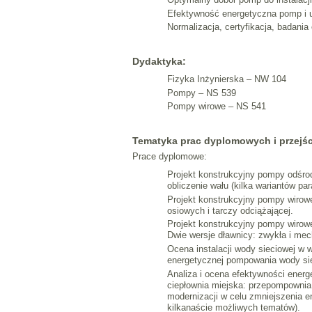
Efektywność energetyczna pomp i
Normalizacja, certyfikacja, badania
Dydaktyka:
Fizyka Inżynierska – NW 104
Pompy – NS 539
Pompy wirowe – NS 541
Tematyka prac dyplomowych i przejś
Prace dyplomowe:
Projekt konstrukcyjny pompy odśrod
obliczenie wału (kilka wariantów pa
Projekt konstrukcyjny pompy wirowej
osiowych i tarczy odciążającej.
Projekt konstrukcyjny pompy wirowe
Dwie wersje dławnicy: zwykła i mec
Ocena instalacji wody sieciowej w 
energetycznej pompowania wody sie
Analiza i ocena efektywności ener
ciepłownia miejska: przepompownia 
modernizacji w celu zmniejszenia e
kilkanaście możliwych tematów).