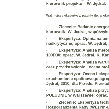
kierownik projektu – W. Jędral.
Ważniejsze ekspertyzy, patenty itp. w okre
· Zlecenie: Badanie energochł
kierownik: W. Jędral; współwyk
· Ekspertyza: Opinia na temat
nadkrytyczne; oprac. W. Jędra
· Ekspertyza: Analiza metod, 
100D30; oprac. W. Jędral, K. 
· Ekspertyza: Analiza warunkó
oraz przedstawienie i ocena mo
· Ekspertyza: Ocena i eksperty
uruchomienie spalinowego agre
Jędral, 2010, dla Przeds. Prz
· Ekspertyza: Analiza przyczy
POŁUDNIE w Warszawie; oprac. W
· Zlecenie: Ekspertyza techni
Rozporządzenia Rady (WE) Nr 42