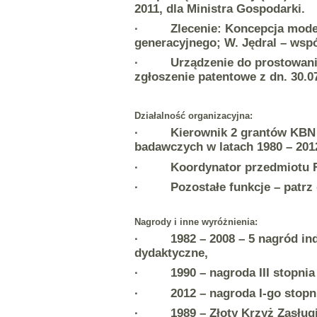
2011, dla Ministra Gospodarki.
· Zlecenie: Koncepcja modern
generacyjnego; W. Jędral – wsp
· Urządzenie do prostowania i
zgłoszenie patentowe z dn. 30.0
Działalność organizacyjna:
· Kierownik 2 grantów KBN i M
badawczych w latach 1980 – 201
· Koordynator przedmiotu F
· Pozostałe funkcje – patrz d
Nagrody i inne wyróżnienia:
· 1982 – 2008 – 5 nagród indyw
dydaktyczne,
· 1990 – nagroda III stopnia M
· 2012 – nagroda I-go stopnia 
· 1989 – Złoty Krzyż Zasługi