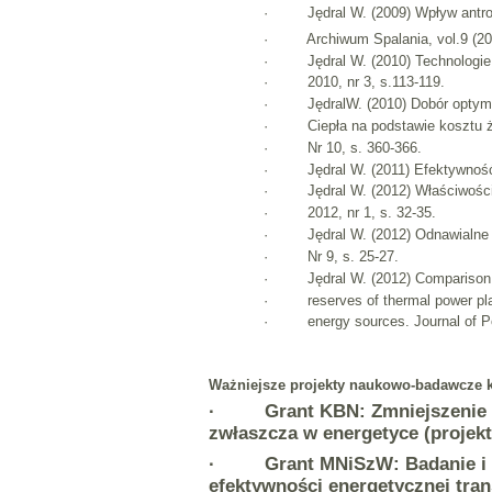
· Jędral W. (2009) Wpływ antrop
· Archiwum Spalania, vol.9 (2009)
· Jędral W. (2010) Technologie CC
· 2010, nr 3, s.113-119.
· JędralW. (2010) Dobór optymal
· Ciepła na podstawie kosztu życ
· Nr 10, s. 360-366.
· Jędral W. (2011) Efektywność en
· Jędral W. (2012) Właściwości 
· 2012, nr 1, s. 32-35.
· Jędral W. (2012) Odnawialne źród
· Nr 9, s. 25-27.
· Jędral W. (2012) Comparison bet
· reserves of thermal power plant
· energy sources. Journal of Powe
Ważniejsze projekty naukowo-badawcze kra
· Grant KBN: Zmniejszenie ene
zwłaszcza w energetyce (projekt
· Grant MNiSzW: Badanie i zas
efektywności energetycznej tran