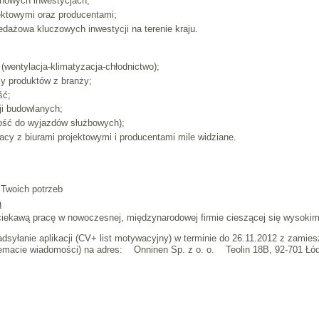
 nowych inwestycjach;
ektowymi oraz producentami;
dażowa kluczowych inwestycji na terenie kraju.
(wentylacja-klimatyzacja-chłodnictwo);
y produktów z branży;
ść;
ji budowlanych;
ość do wyjazdów służbowych);
cy z biurami projektowymi i producentami mile widziane.
 Twoich potrzeb
ą
ciekawą pracę w nowoczesnej, międzynarodowej firmie cieszącej się wysokim
dsyłanie aplikacji (CV+ list motywacyjny) w terminie do 26.11.2012 z zami
w temacie wiadomości) na adres: Onninen Sp. z o. o. Teolin 18B, 92-701