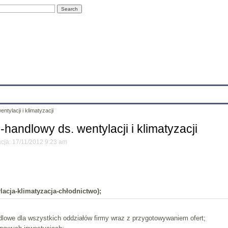
Education
Research
Projects
Archives
IT
Links
In
tylacji i klimatyzacji
handlowy ds. wentylacji i klimatyzacji
acja: 17/11/2012 9:23 am
acja-klimatyzacja-chłodnictwo);
lowe dla wszystkich oddziałów firmy wraz z przygotowywaniem ofert;