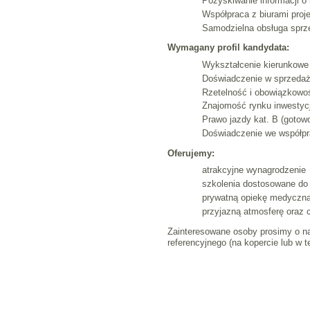
Pozyskiwanie informacji o
Współpraca z biurami proj
Samodzielna obsługa sprze
Wymagany profil kandydata:
Wykształcenie kierunkowe 
Doświadczenie w sprzedaż
Rzetelność i obowiązkowo
Znajomość rynku inwestyc
Prawo jazdy kat. B (gotow
Doświadczenie we współpra
Oferujemy:
atrakcyjne wynagrodzenie
szkolenia dostosowane do
prywatną opiekę medyczn
przyjazną atmosferę oraz 
Zainteresowane osoby prosimy o na
referencyjnego (na kopercie lub 