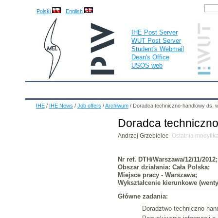
Polski
English
IHE Post Server
WUT Post Server
Student's Webmail
Dean's Office
USOS web
IHE
Calendar
IHE News
About
Employees
IHE
/
IHE News
/
Job offers
/
Archiwum
/
Doradca techniczno-handlowy ds. wen
Doradca techniczno-
Andrzej Grzebielec
Ostatnia modyfik
Nr ref. DTH/Warszawa/12/11/2012;
Obszar działania: Cała Polska;
Miejsce pracy - Warszawa;
Wykształcenie kierunkowe (wentyl
Główne zadania:
Doradztwo techniczno-hand