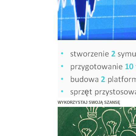
WYKORZYSTAJ SWOJ
Ą
SZANS
Ę