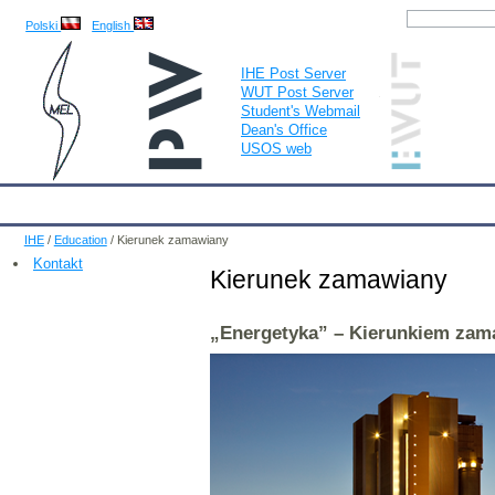
Polski
English
IHE Post Server
WUT Post Server
Student's Webmail
Dean's Office
USOS web
IHE
Calendar
IHE News
About
Employees
Educatio
IHE
/
Education
/
Kierunek zamawiany
Kontakt
Kierunek zamawiany
„Energetyka” – Kierunkiem za