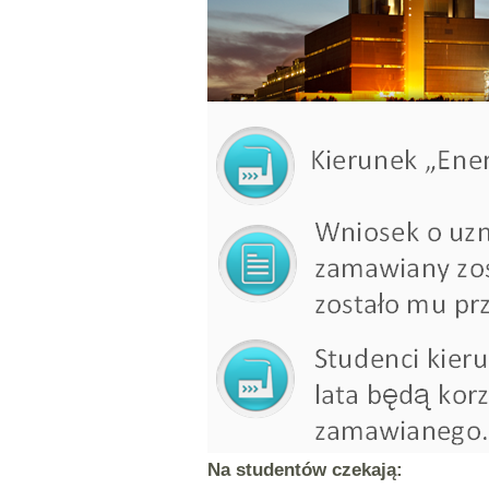
Na student
ó
w czekaj
ą
: