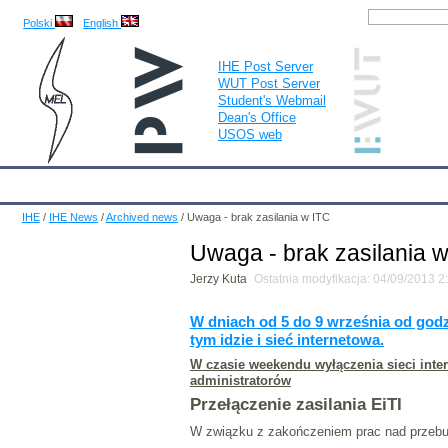
Polski
English
IHE Post Server
WUT Post Server
Student's Webmail
Dean's Office
USOS web
IHE
Calendar
IHE News
About
Employees
Educatio
IHE
/
IHE News
/
Archived news
/
Uwaga - brak zasilania w ITC
Uwaga - brak zasilania 
Jerzy Kuta
Ostatnia modyfikacja: 04/09/2013 
W dniach od 5 do 9 września od godz
tym idzie i sieć internetowa.
W czasie weekendu wyłączenia sieci inte
administratorów
Przełączenie zasilania EiTI
W związku z zakończeniem prac nad przebud