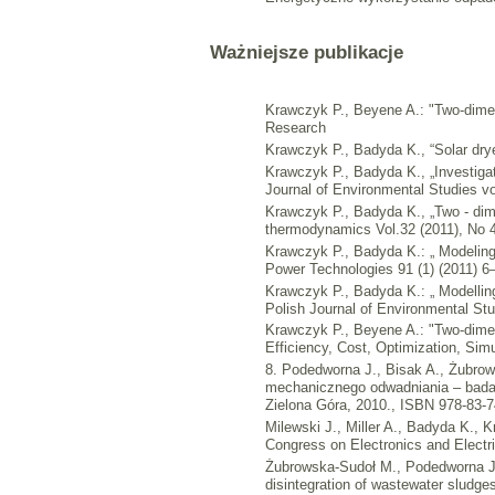
Ważniejsze publikacje
Krawczyk P., Beyene A.: "Two-dimensi
Research
Krawczyk P., Badyda K., “Solar dryer
Krawczyk P., Badyda K., „Investigati
Journal of Environmental Studies v
Krawczyk P., Badyda K., „Two - dime
thermodynamics Vol.32 (2011), No 4
Krawczyk P., Badyda K.: „ Modeling 
Power Technologies 91 (1) (2011) 6
Krawczyk P., Badyda K.: „ Modelling 
Polish Journal of Environmental Stu
Krawczyk P., Beyene A.: "Two-dimens
Efficiency, Cost, Optimization, Sim
8. Podedworna J., Bisak A., Żubrow
mechanicznego odwadniania – badan
Zielona Góra, 2010., ISBN 978-83-
Milewski J., Miller A., Badyda K., 
Congress on Electronics and Electr
Żubrowska-Sudoł M., Podedworna J., 
disintegration of wastewater sludge