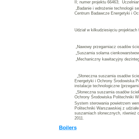
II; numer projektu 66463; Uczelni
„Badanie i wdrożenie technologii s
Centrum Badawcze Energetyki i Oc
Udział w kilkudziesięciu projektach
„Nawowy przegarniacz osadów ście
„Suszarnia solarna cienkowarstwo
„Mechaniczny kawitacyjny dezinteg
„Słoneczna suszarnia osadów ście
Energetyki i Ochrony Środowiska P
instalacje technologiczne (przegar
„Słoneczna suszarnia osadów ściek
Ochrony Środowiska Politechniki W
System sterowania powietrzem we
Politechniki Warszawskiej z udzia
suszarniach słonecznych, również 
2011.
Boilers