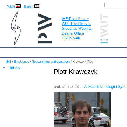
Polski
English
IHE Post Server
WUT Post Server
Student's Webmail
Dean's Office
USOS web
IHE
Calendar
IHE News
About
Employees
Educatio
IHE
/
Employees
/
Researchers and Lecturers
/
Krawczyk Piotr
Boilers
Piotr Krawczyk
prof. dr hab. inż. -
Zakład Technologii i Sy