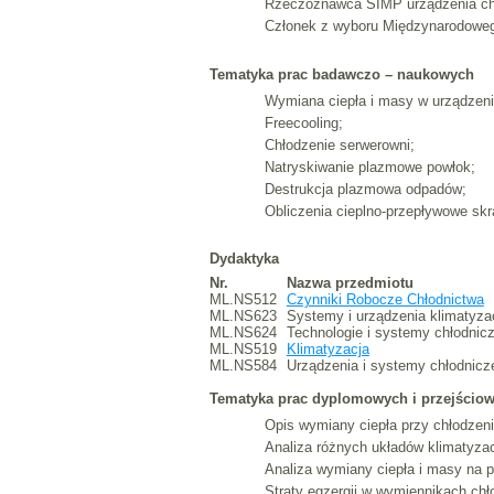
Rzeczoznawca SIMP urządzenia chł
Członek z wyboru Międzynarodowego
Tematyka prac badawczo – naukowych
Wymiana ciepła i masy w urządzeni
Freecooling;
Chłodzenie serwerowni;
Natryskiwanie plazmowe powłok;
Destrukcja plazmowa odpadów;
Obliczenia cieplno-przepływowe sk
Dydaktyka
Nr.
Nazwa przedmiotu
ML.NS512
Czynniki Robocze Chłodnictwa
ML.NS623
Systemy i urządzenia klimatyza
ML.NS624
Technologie i systemy chłodnic
ML.NS519
Klimatyzacja
ML.NS584
Urządzenia i systemy chłodnicz
Tematyka prac dyplomowych i przejścio
Opis wymiany ciepła przy chłodzen
Analiza różnych układów klimatyza
Analiza wymiany ciepła i masy na 
Straty egzergii w wymiennikach chł