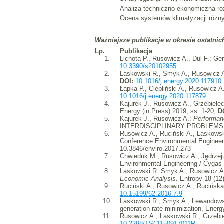
Analiza techniczno-ekonomiczna roz
Ocena systemów klimatyzacji różnyc
Ważniejsze publikacje w okresie ostatnich
Lp.
Publikacja
1.
Lichota P., Rusowicz A., Dul F.: Ge
10.3390/s20102955
.
2.
Laskowski R., Smyk A., Rusowicz A.,
DOI:
10.1016/j.energy.2020.117910
3.
Łapka P., Ciepliński A., Rusowicz A
10.1016/j.energy.2020.117879
4.
Kajurek J., Rusowicz A., Grzebiele
Energy (in Press) 2019, ss. 1-20,
D
5.
Kajurek J., Rusowicz A.:
Performanc
INTERDISCIPLINARY PROBLEMS
6.
Rusowicz A., Ruciński A., Laskowsk
Conference Environmental Engineeri
10.3846/enviro.2017.273
7.
Chwieduk M., Rusowicz A., Jędrzejuk
Environmental Engineering / Čygas
8.
Laskowski R. Smyk A., Rusowicz A.
Economic Analysis.
Entropy 18 (12
9.
Ruciński A., Rusowicz A., Rucińsk
10.15199/62.2016.7.9
10.
Laskowski R., Smyk A., Lewandowski 
generation rate minimization, Ener
11.
Rusowicz A., Laskowski R., Grzebi
10.2298/TSCI150917011R