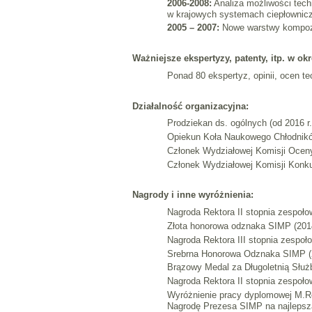
2006-2008:
Analiza możliwości tech
w krajowych systemach ciepłownic
2005 – 2007:
Nowe warstwy kompozy
Ważniejsze ekspertyzy, patenty, itp. w okr
Ponad 80 ekspertyz, opinii, ocen t
Działalność organizacyjna:
Prodziekan ds. ogólnych (od 2016 r.
Opiekun Koła Naukowego Chłodników
Członek Wydziałowej Komisji Ocen
Członek Wydziałowej Komisji Konk
Nagrody i inne wyróżnienia:
Nagroda Rektora II stopnia zespoło
Złota honorowa odznaka SIMP (201
Nagroda Rektora III stopnia zespoł
Srebrna Honorowa Odznaka SIMP (
Brązowy Medal za Długoletnią Służ
Nagroda Rektora II stopnia zespoło
Wyróżnienie pracy dyplomowej M.Ro
Nagrodę Prezesa SIMP na najlepsz