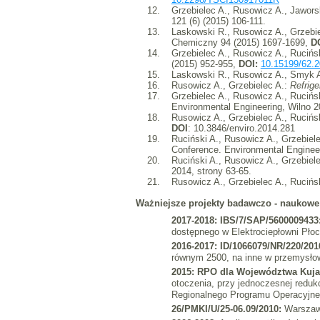
12.
Grzebielec A., Rusowicz A., Jawors
121 (6) (2015) 106-111.
13.
Laskowski R., Rusowicz A., Grzebi
Chemiczny 94 (2015) 1697-1699,
D
14.
Grzebielec A., Rusowicz A., Rucińs
(2015) 952-955,
DOI:
10.15199/62.2
15.
Laskowski R., Rusowicz A., Smyk 
16.
Rusowicz A., Grzebielec A.:
Refrige
17.
Grzebielec A., Rusowicz A., Rucińs
Environmental Engineering, Wilno 
18.
Rusowicz A., Grzebielec A., Rucińs
DOI
: 10.3846/enviro.2014.281
19.
Ruciński A., Rusowicz A., Grzebiel
Conference. Environmental Enginee
20.
Ruciński A., Rusowicz A., Grzebiel
2014, strony 63-65.
21.
Rusowicz A., Grzebielec A., Rucińs
Ważniejsze projekty badawczo - naukowe k
2017-2018: IBS/7/SAP/5600009433
dostępnego w Elektrociepłowni Płoc
2016-2017:
ID/1066079/NR/220/201
równym 2500, na inne w przemysło
2015: RPO dla Województwa Kuj
otoczenia, przy jednoczesnej reduk
Regionalnego Programu Operacyjne
26/PMKI/U/25-06.09/2010:
Warszaws