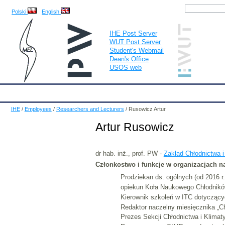
Polski
English
IHE Post Server
WUT Post Server
Student's Webmail
Dean's Office
USOS web
IHE
Calendar
IHE News
About
Employees
Educatio
IHE
/
Employees
/
Researchers and Lecturers
/
Rusowicz Artur
Artur Rusowicz
dr hab. inż., prof. PW -
Zakład Chłodnictwa 
Członkostwo i funkcje w organizacjach 
Prodziekan ds. ogólnych (od 2016 r.
opiekun Koła Naukowego Chłodników
Kierownik szkoleń w ITC dotyczący
Redaktor naczelny miesięcznika „Ch
Prezes Sekcji Chłodnictwa i Klima