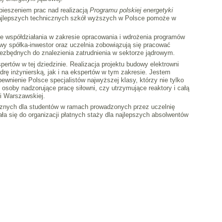
pieszeniem prac nad realizacją
Programu polskiej energetyki
ajlepszych technicznych szkół wyższych w Polsce pomoże w
 współdziałania w zakresie opracowania i wdrożenia programów
 spółka-inwestor oraz uczelnia zobowiązują się pracować
ezbędnych do znalezienia zatrudnienia w sektorze jądrowym.
ertów w tej dziedzinie. Realizacja projektu budowy elektrowni
rę inżynierską, jak i na ekspertów w tym zakresie. Jestem
wnienie Polsce specjalistów najwyższej klasy, którzy nie tylko
osoby nadzorujące pracę siłowni, czy utrzymujące reaktory i całą
ki Warszawskiej.
cznych dla studentów w ramach prowadzonych przez uczelnię
ała się do organizacji płatnych staży dla najlepszych absolwentów
Deklaracja Dostępnosci