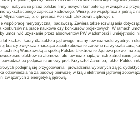
wego i nabywanie przez polskie firmy nowych kompetencji w związku z przys
io wykształconego zaplecza kadrowego. Wierzę, że współpraca z jedną z n
z Młynarkiewicz, p. o. prezesa Polskich Elektrowni Jądrowych.
 współpracę merytoryczną i badawczą. Zawiera także rozwiązania dotyczące
ia konkursów na prace naukowe czy konkursów projektowych. W ramach umowy
by umożliwić uzyskanie przez absolwentów PW wiadomości i umiejętności ni
 lat kształci kadry dla sektora jądrowego, mamy również wielu wybitnych eksp
całej branży zwiększa znacząco zapotrzebowanie zarówno na wykształconą kad
itechniką Warszawską a spółką Polskie Elektrownie Jądrowe pozwoli na zape
woczesne elektrownie atomowe, ale również znajdą w nich zatrudnienie jako 
 – powiedział po podpisaniu umowy prof. Krzysztof Zaremba, rektor Politechni
ądrowych podejmą się przygotowania i prowadzenia wybranych zajęć dydakty
ółka odpowiedzialna za budowę pierwszej w kraju elektrowni jądrowej zobowiąz
ni związanych z energetyką jądrową.
9 ITC, MEiL, PW.