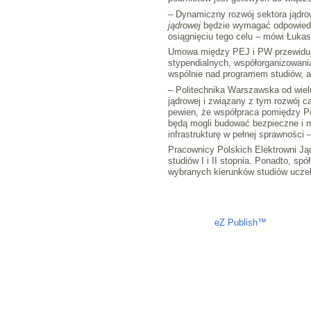
– Dynamiczny rozwój sektora jądro
jądrowej
będzie wymagać odpowiedn
osiągnięciu tego celu – mówi Łukas
Umowa między PEJ i PW przewiduje
stypendialnych, współorganizowan
wspólnie nad programem studiów, a
– Politechnika Warszawska od wielu
jądrowej i związany z tym rozwój 
pewien, że współpraca pomiędzy Pol
będą mogli budować bezpieczne i no
infrastrukturę w pełnej sprawności
Pracownicy Polskich Elektrowni J
studiów I i II stopnia. Ponadto, sp
wybranych kierunków studiów uczel
Liczba osób oglądających stronę: 1073
eZ Publish™
CMS © 200