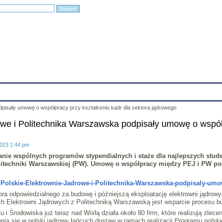
Education
Research
Projects
Archives
IT
Links
In
dpisały umowę o współpracy przy kształceniu kadr dla sektora jądrowego
owe i Politechnika Warszawska podpisały umowę o współp
2023 1:44 pm
ie wspólnych programów stypendialnych i staże dla najlepszych stude
olitechniki Warszawskiej (PW). Umowę o współpracy między PEJ i PW p
i/Polskie-Elektrownie-Jadrowe-i-Politechnika-Warszawska-podpisaly-umo
ora odpowiedzialnego za budowę i późniejszą eksploatację elektrowni jądrow
h Elektrowni Jądrowych z Politechniką Warszawską jest wsparcie procesu b
i Środowiska już teraz nad Wisłą działa około 80 firm, które realizują zlece
ia się w polski jądrowy łańcuch dostaw w ramach realizacji
Programu polskie