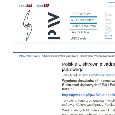
Polski
English
IHE Post Server
WUT Post Server
Student's Webmail
Dean's Office
USOS web
IHE
Calendar
IHE News
About
Employees
IHE
/
IHE News
/
Polskie Elektrownie Jądrowe i Politechnika Warszawska po
Polskie Elektrownie Jądr
jądrowego
Jerzy Kuta
Ostatnia modyfikacja: 10/08/
Wymiana doświadczeń, opracowan
Elektrowni Jądrowych (PEJ) i P
uczelni.
https://pw.edu.pl/pw/Aktualnosc
To kolejna tego typu umowa inwest
jądrowej.
Celem współpracy Polskic
Według danych Ministerstwa Klimatu 
podmiotów jest gotowych do włączen