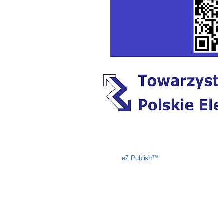
Liczba osób oglądających stronę: 844
eZ Publish™
CMS © 2009 ITC, M