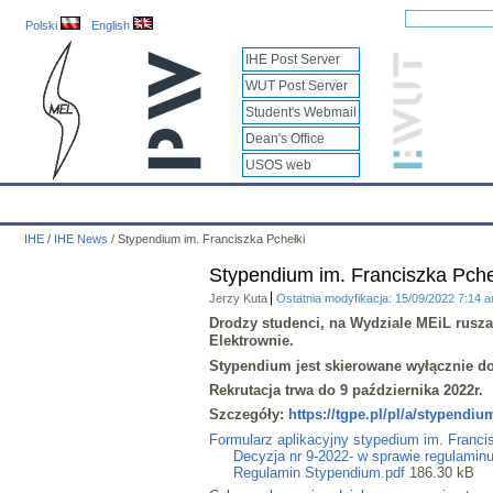
Polski
English
IHE Post Server
WUT Post Server
Student's Webmail
Dean's Office
USOS web
IHE
Calendar
IHE News
About
Employees
Educatio
IHE
/
IHE News
/
Stypendium im. Franciszka Pchełki
Stypendium im. Franciszka Pche
Jerzy Kuta
Ostatnia modyfikacja: 15/09/2022 7:14 
Drodzy studenci, na Wydziale MEiL rusza
Elektrownie
.
Stypendium jest skierowane wyłącznie d
Rekrutacja trwa do 9 października 2022r.
Szczegóły:
https://tgpe.pl/pl/a/stypendiu
Formularz aplikacyjny stypedium im. Francis
Decyzja nr 9-2022- w sprawie regulamin
Regulamin Stypendium.pdf
186.30 kB