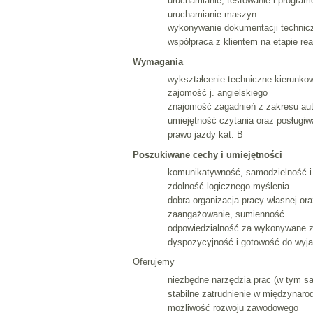
uruchamianie, testowanie i progra
uruchamianie maszyn
wykonywanie dokumentacji technic
współpraca z klientem na etapie real
Wymagania
wykształcenie techniczne kierunkow
zajomość j. angielskiego
znajomość zagadnień z zakresu au
umiejętność czytania oraz posługiw
prawo jazdy kat. B
Poszukiwane cechy i umiejętności
komunikatywność, samodzielność i 
zdolność logicznego myślenia
dobra organizacja pracy własnej or
zaangażowanie, sumienność
odpowiedzialność za wykonywane z
dyspozycyjność i gotowość do wyj
Oferujemy
niezbędne narzędzia prac (w tym 
stabilne zatrudnienie w międzynarod
możliwość rozwoju zawodowego