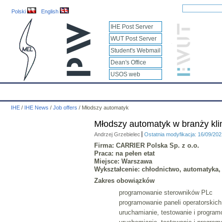
Polski
English
IHE Post Server
WUT Post Server
Student's Webmail
Dean's Office
USOS web
IHE
Calendar
IHE News
About
Employees
Educatio
IHE
/
IHE News
/
Job offers
/
Młodszy automatyk
Młodszy automatyk w branży kli
Andrzej Grzebielec
Ostatnia modyfikacja: 16/09/20
Firma: CARRIER Polska Sp. z o.o.
Praca: na pełen etat
Miejsce: Warszawa
Wykształcenie: chłodnictwo, automatyka,
Zakres obowiązków
programowanie sterowników PLc
programowanie paneli operatorskich
uruchamianie, testowanie i program