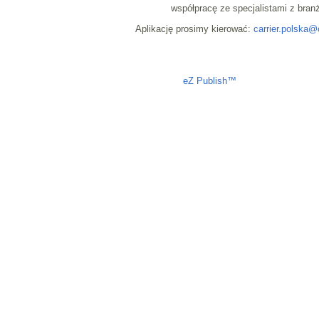
współpracę ze specjalistami z bran
Aplikację prosimy kierować:
carrier.polska@
Liczba osób oglądających stronę: 1330
eZ Publish™
CMS © 2009 ITC, 