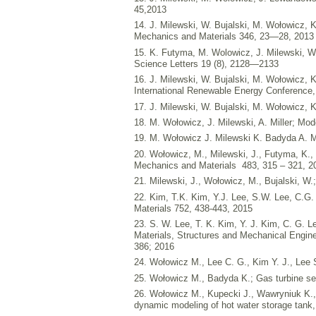
45,2013
14. J. Milewski, W. Bujalski, M. Wołowicz, 
Mechanics and Materials 346, 23—28, 2013
15. K. Futyma, M. Wolowicz, J. Milewski, W
Science Letters 19 (8), 2128—2133
16. J. Milewski, W. Bujalski, M. Wołowicz, K
International Renewable Energy Conference
17. J. Milewski, W. Bujalski, M. Wołowicz
18. M. Wołowicz, J. Milewski, A. Miller; 
19. M. Wołowicz J. Milewski K. Badyda A. 
20. Wołowicz, M., Milewski, J., Futyma, K., 
Mechanics and Materials 483, 315 – 321, 
21. Milewski, J., Wołowicz, M., Bujalski, W
22. Kim, T.K. Kim, Y.J. Lee, S.W. Lee, C.G.
Materials 752, 438-443, 2015
23. S. W. Lee, T. K. Kim, Y. J. Kim, C. G. L
Materials, Structures and Mechanical Engin
386; 2016
24. Wołowicz M., Lee C. G., Kim Y. J., Lee 
25. Wołowicz M., Badyda K.; Gas turbine sel
26. Wołowicz M., Kupecki J., Wawryniuk K., M
dynamic modeling of hot water storage tank