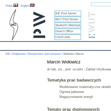
Polski
English
IHE Post Server
WUT Post Server
Student's Webmail
Dean's Office
USOS web
IHE
Calendar
IHE News
About
Employees
Educatio
IHE
/
Employees
/
Researchers and Lecturers
/
Wołowicz Marcin
Marcin Wołowicz
dr hab. inż., prof. uczelni - Zakład Użytkow
Tematyka prac badawczych
Modelowanie matematyczne układó
Ogniwa paliwowe
Magazynowanie energii
Tematy prac dyplomowych