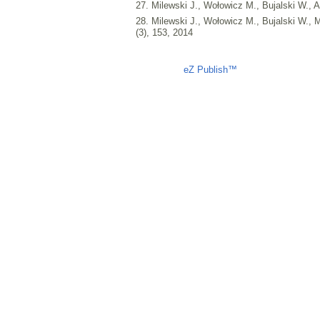
27. Milewski J., Wołowicz M., Bujalski W., 
28. Milewski J., Wołowicz M., Bujalski W.,
(3), 153, 2014
Liczba osób oglądających stronę: 4479
eZ Publish™
CMS © 2009 ITC, 