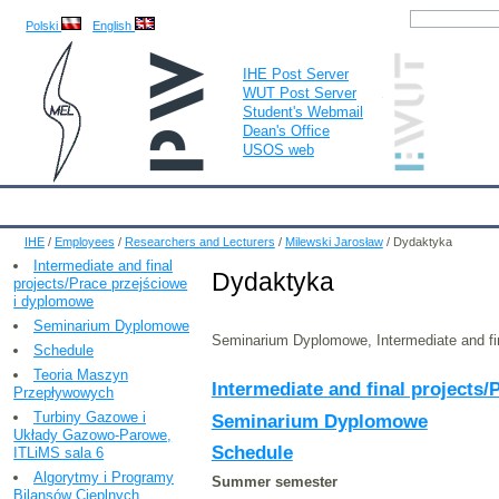
Polski
English
IHE Post Server
WUT Post Server
Student's Webmail
Dean's Office
USOS web
IHE
Calendar
IHE News
About
Employees
Educatio
IHE
/
Employees
/
Researchers and Lecturers
/
Milewski Jarosław
/
Dydaktyka
Intermediate and final
Dydaktyka
projects/Prace przejściowe
i dyplomowe
Seminarium Dyplomowe
Seminarium Dyplomowe, Intermediate and fin
Schedule
Teoria Maszyn
Intermediate and final projects
Przepływowych
Turbiny Gazowe i
Seminarium Dyplomowe
Układy Gazowo-Parowe,
Schedule
ITLiMS sala 6
Algorytmy i Programy
Summer semester
Bilansów Cieplnych