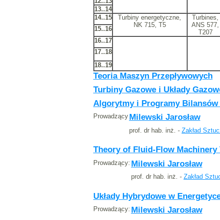
12..13
13..14
14..15
Turbiny energetyczne,
Turbines,
NK 715, T5
ANS 577,
15..16
T207
16..17
17..18
18..19
Teoria Maszyn Przepływowych
Turbiny Gazowe i Układy Gazowo
Algorytmy i Programy Bilansów
Prowadzący
Milewski Jarosław
prof. dr hab. inż. -
Zakład Sztuc
Theory of Fluid-Flow Machinery
Prowadzący:
Milewski Jarosław
prof. dr hab. inż. -
Zakład Sztuc
Układy Hybrydowe w Energetyce
Prowadzący:
Milewski Jarosław