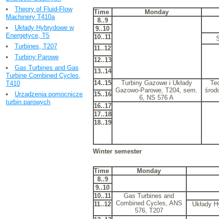
Theory of Fluid-Flow
Time
Monday
Machinery T410a
8..9
Układy Hybrydowe w
9..10
Energetyce, T5
10..11
Turbines, T207
11..12
Turbiny Parowe
12..13
Gas Turbines and Gas
13..14
Turbine Combined Cycles,
14..15
Turbiny Gazowe i Układy
Te
T410
Gazowo-Parowe, T204, sem.
środ
15..16
Urządzenia pomocnicze
6, NS 576 A
turbin parowych
16..17
17..18
18..19
Winter semester
Time
Monday
8..9
9..10
10..11
Gas Turbines and
Combined Cycles, ANS
11..12
Układy H
576, T207