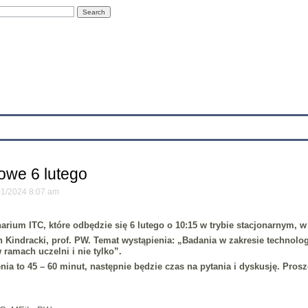
Education
Research
Projects
Archives
IT
Links
In
owe 6 lutego
/01/2024 8:07 am
arium ITC, które odbędzie się
6 lutego o 10:15
w trybie stacjonarnym, w 
n Kindracki, prof. PW
. Temat wystąpienia: „
Badania w zakresie technolog
 ramach uczelni i nie tylko
”.
ia to 45 – 60 minut, następnie będzie czas na pytania i dyskusję. Pros