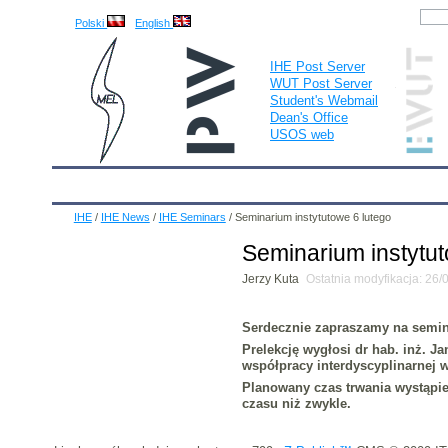
Polski
English
IHE Post Server
WUT Post Server
Student's Webmail
Dean's Office
USOS web
IHE
Calendar
IHE News
About
Employees
IHE
/
IHE News
/
IHE Seminars
/
Seminarium instytutowe 6 lutego
Seminarium instytut
Jerzy Kuta
Ostatnia modyfikacja: 26
Serdecznie zapraszamy na semin
Prelekcję wygłosi
dr hab. inż. Ja
współpracy interdyscyplinarnej w
Planowany czas trwania wystąpien
czasu niż zwykle.