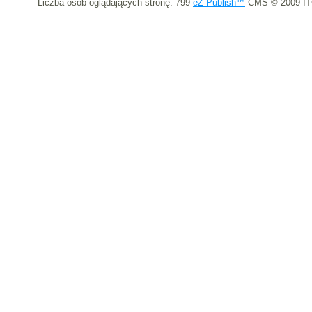
Liczba osób oglądających stronę: 799
eZ Publish™
CMS © 2009 IT