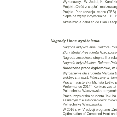
Wykonawcy: W. Jedral, K. Karaśkie
Projekt „Chłód z ciepła” realizo
Projekt: Plan rozwoju rejonu (TEB
ciepła na węzły indywidualne. ITC 
Aktualizacja Założeń do Planu zaop
Nagrody i inne wyróżnienia:
Nagroda indywidualna Rektora Poli
Złoty Medal Prezydenta Rzeczpospol
Nagroda zespołowa stopnia II z rok
Nagroda indywidualna Rektora Poli
Narodzone prace dyplomowe, w k
Wyróżnienie dla studenta Marcina B
elektryczna m.st. Warszawy w konk
Praca magisterska Michała Leśko pt
Preformance 2014”. Konkurs został
Politechnika Warszawska otrzymał
Praca inżynierska studenta Jakuba 
zasilanym z elektrociepłowni” zwy
Politechnikę Warszawską.
W 2016 r. w IV edycji programu „Zr
Optimization of Combined Heat and 