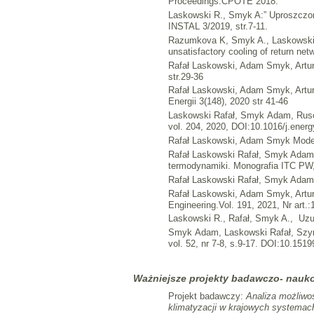
Proceedings.CPOTE 2018.
Laskowski R., Smyk A:” Uproszczon
INSTAL 3/2019, str.7-11.
Razumkova K, Smyk A., Laskowski R
unsatisfactory cooling of return net
Rafał Laskowski, Adam Smyk, Artur 
str.29-36
Rafał Laskowski, Adam Smyk, Artur
Energii 3(148), 2020 str 41-46
Laskowski Rafał, Smyk Adam, Rusowi
vol. 204, 2020, DOI:10.1016/j.ener
Rafał Laskowski, Adam Smyk Moderni
Rafał Laskowski Rafał, Smyk Adam,
termodynamiki. Monografia ITC PW
Rafał Laskowski Rafał, Smyk Adam
Rafał Laskowski, Adam Smyk, Artur
Engineering.Vol. 191, 2021, Nr art.
Laskowski R., Rafał, Smyk A., Uzun
Smyk Adam, Laskowski Rafał, Szymc
vol. 52, nr 7-8, s.9-17. DOI:10.1519
Ważniejsze projekty badawczo- nauko
Projekt badawczy:
Analiza możliwo
klimatyzacji w krajowych systemac