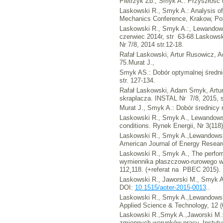
Pietrzyk Zb., Smyk A.: Przyszłość t
Laskowski R., Smyk A.: Analysis of 
Mechanics Conference, Krakow, Pol
Laskowski R., Smyk A.:, Lewandowsk
czerwiec 2014r, str 63-68.Laskowsk
Nr 7/8, 2014 str.12-18.
Rafał Laskowski, Artur Rusowicz, Ad
75.Murat J.,
Smyk AS.: Dobór optymalnej średni
str. 127-134.
Rafał Laskowski, Adam Smyk, Artur 
skraplacza. INSTAL Nr 7/8, 2015, s
Murat J., Smyk A.: Dobór średnicy 
Laskowski R., Smyk A., Lewandowski
conditions. Rynek Energii, Nr 3(118)
Laskowski R., Smyk A.,Lewandowski 
American Journal of Energy Research
Laskowski R., Smyk A., The performa
wymiennika płaszczowo-rurowego wo
112¸118. (+referat na PBEC 2015).
Laskowski R., Jaworski M., Smyk A.
DOI:
10.1515/aoter-2015-0013
..
Laskowski R., Smyk A.,Lewandowski 
Applied Science & Technology, 12 (
Laskowski R.,Smyk A.,Jaworski M.: 
zmiennych warunków pracy. Instytut