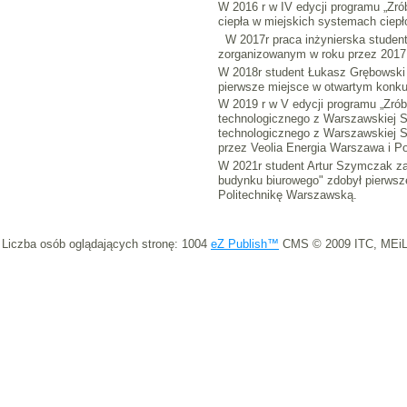
W 2016 r w IV edycji programu „Zró
ciepła w miejskich systemach ciepł
W 2017r praca inżynierska student
zorganizowanym w roku przez 2017 
W 2018r student Łukasz Grębowski z
pierwsze miejsce w otwartym konku
W 2019 r w V edycji programu „Zrób
technologicznego z Warszawskiej Si
technologicznego z Warszawskiej S
przez Veolia Energia Warszawa i P
W 2021r student Artur Szymczak za 
budynku biurowego" zdobył pierwsz
Politechnikę Warszawską.
Liczba osób oglądających stronę: 1004
eZ Publish™
CMS © 2009 ITC, MEiL