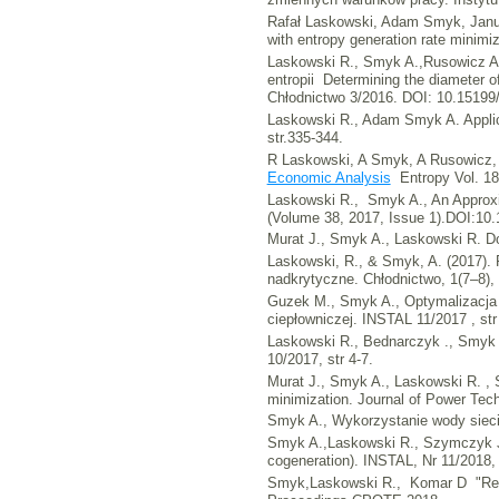
Rafał Laskowski, Adam Smyk, Janusz
with entropy generation rate minim
Laskowski R., Smyk A.,Rusowicz A.:
entropii Determining the diameter o
Chłodnictwo 3/2016. DOI: 10.15199/
Laskowski R., Adam Smyk A. Applicat
str.335-344.
R Laskowski, A Smyk, A Rusowicz,
Economic Analysis
Entropy Vol. 1
Laskowski R., Smyk A., An Approxim
(Volume 38, 2017, Issue 1).DOI:1
Murat J., Smyk A., Laskowski R. Do
Laskowski, R., & Smyk, A. (2017). 
nadkrytyczne. Chłodnictwo, 1(7–8)
Guzek M., Smyk A., Optymalizacja 
ciepłowniczej. INSTAL 11/2017 , st
Laskowski R., Bednarczyk ., Smyk 
10/2017, str 4-7.
Murat J., Smyk A., Laskowski R. , S
minimization. Journal of Power Techn
Smyk A., Wykorzystanie wody siecio
Smyk A.,Laskowski R., Szymczyk J.,
cogeneration). INSTAL, Nr 11/2018, 
Smyk,Laskowski R., Komar D "Return