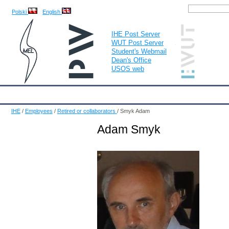
Polski
English
IHE Post Server
WUT Post Server
Student's Webmail
Dean's Office
USOS web
IHE
Calendar
IHE News
About
Employees
Educatio
IHE
/
Employees
/
Retired or collaborators
/
Smyk Adam
Adam Smyk