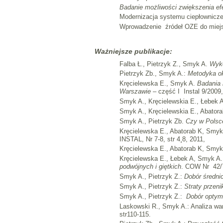
Badanie możliwości zwiększenia ef
Modernizacja systemu ciepłownicze
Wprowadzenie źródeł OZE do miejsk
Ważniejsze publikacje:
Falba Ł., Pietrzyk Z., Smyk A.
Wyko
Pietrzyk Zb., Smyk A.:
Metodyka ok
Kręcielewska E., Smyk A.
Badania
Warszawie
– część I Instal 9/2009,
Smyk A., Kręcielewskia E., Łebek A
Smyk A., Kręcielewskia E., Abatora
Smyk A., Pietrzyk Zb.
Czy w Polsce
Kręcielewska E., Abatorab K, Smyk
INSTAL, Nr 7-8, str 4¸8, 2011,
Kręcielewska E., Abatorab K, Smyk
Kręcielewska E., Łebek A, Smyk A.
podwójnych i giętkich
. COW Nr 42/7
Smyk A., Pietrzyk Z.:
Dobór średni
Smyk A., Pietrzyk Z.:
Straty przeni
Smyk A., Pietrzyk Z.:
Dobór optyma
Laskowski R., Smyk A.: Analiza wa
str110-115.