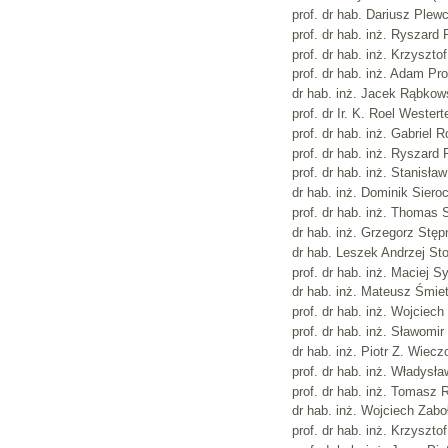
prof. dr hab. Dariusz Plew
prof. dr hab. inż. Ryszard
prof. dr hab. inż. Krzyszt
prof. dr hab. inż. Adam Pr
dr hab. inż. Jacek Rąbkows
prof. dr Ir. K. Roel Weste
prof. dr hab. inż. Gabriel 
prof. dr hab. inż. Ryszard
prof. dr hab. inż. Stanisła
dr hab. inż. Dominik Sieroc
prof. dr hab. inż. Thomas S
dr hab. inż. Grzegorz Stępn
dr hab. Leszek Andrzej Sto
prof. dr hab. inż. Maciej S
dr hab. inż. Mateusz Śmiet
prof. dr hab. inż. Wojciech
prof. dr hab. inż. Sławomi
dr hab. inż. Piotr Z. Wiecz
prof. dr hab. inż. Władys
prof. dr hab. inż. Tomasz R
dr hab. inż. Wojciech Zaboł
prof. dr hab. inż. Krzyszto