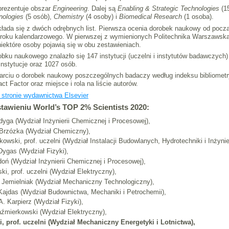
prezentuje obszar
Engineering
. Dalej są
Enabling & Strategic Technologies
(1
nologies
(5 osób),
Chemistry
(4 osoby) i
Biomedical Research
(1 osoba).
ada się z dwóch odrębnych list. Pierwsza ocenia dorobek naukowy od początk
go roku kalendarzowego. W pierwszej z wymienionych Politechnika Warszawska
iektóre osoby pojawią się w obu zestawieniach.
ku naukowego znalazło się 147 instytucji (uczelni i instytutów badawczych)
nstytucje oraz 1027 osób.
iu o dorobek naukowy poszczególnych badaczy według indeksu bibliometryc
 Factor oraz miejsce i rola na liście autorów.
 stronie wydawnictwa Elsevier
awieniu World’s TOP 2% Scientists 2020:
łdyga (Wydział Inżynierii Chemicznej i Procesowej),
w Brzózka (Wydział Chemiczny),
owski, prof. uczelni (Wydział Instalacji Budowlanych, Hydrotechniki i Inżynie
 Dygas (Wydział Fizyki),
adoń (Wydział Inżynierii Chemicznej i Procesowej),
ki, prof. uczelni (Wydział Elektryczny),
of Jemielniak (Wydział Mechaniczny Technologiczny),
 Kajdas (Wydział Budownictwa, Mechaniki i Petrochemii),
 A. Karpierz (Wydział Fizyki),
Kaźmierkowski (Wydział Elektryczny),
i, prof. uczelni (Wydział Mechaniczny Energetyki i Lotnictwa),