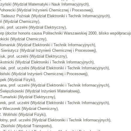
czyński (Wydział Matematyki i Nauk Informacyjnych),
 Pohorecki (Wydział Inżynierii Chemicznej i Procesowej),
of Tadeusz Poźniak (Wydział Elektroniki i Technik Informacyjnych),
oń (Wydział Chemiczny),
ki, prof. uczelni (Wydział Elektryczny),
rterp (doctor honoris causa Politechniki Warszawskiej 2000, blisko współpracu
Rokicki (Wydział Chemiczny),
 Romaniuk (Wydział Elektroniki i Technik Informacyjnych),
w Sieniutycz (Wydział Inżynierii Chemicznej i Procesowej),
iuk, prof. uczelni (Wydział Elektryczny),
kotnicki (Wydział Elektroniki i Technik Informacyjnych),
iak, prof. uczelni (Wydział Elektroniki i Technik Informacyjnych),
biński (Wydział Inżynierii Chemicznej i Procesowej),
ypek (Wydział Fizyki),
ana, prof. uczelni (Wydział Elektroniki i Technik Informacyjnych),
 Święszkowski (Wydział Inżynierii Materiałowej),
r Tumański (Wydział Elektryczny),
orek, prof. uczelni (Wydział Elektroniki i Technik Informacyjnych),
ław Wieczorek (Wydział Chemiczny),
. Woliński (Wydział Fizyki),
otny, prof. uczelni (Wydział Elektroniki i Technik Informacyjnych),
f Zboiński (Wydział Transportu),