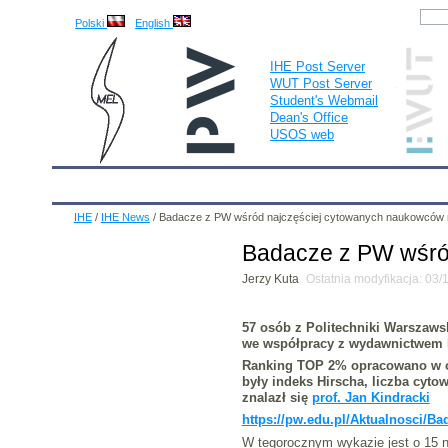
Polski
English
IHE Post Server
WUT Post Server
Student's Webmail
Dean's Office
USOS web
IHE
Calendar
IHE News
About
Employees
IHE
/
IHE News
/
Badacze z PW wśród najczęściej cytowanych naukowców 
Badacze z PW wśró
Jerzy Kuta
Ostatnia modyfikacja: 03
57 osób z Politechniki Warszaws
we współpracy z wydawnictwem E
Ranking TOP 2% opracowano w op
były indeks Hirscha, liczba cyto
znalazł się
prof. Jan Kindracki
https://pw.edu.pl/Aktualnosci/B
W tegorocznym wykazie jest o 15 