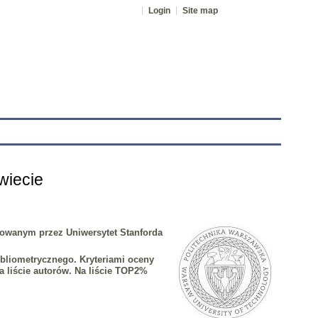
Login
Site map
tranet
wiecie
otowanym przez Uniwersytet Stanforda
liometrycznego. Kryteriami oceny
a liście autorów. Na liście TOP2%