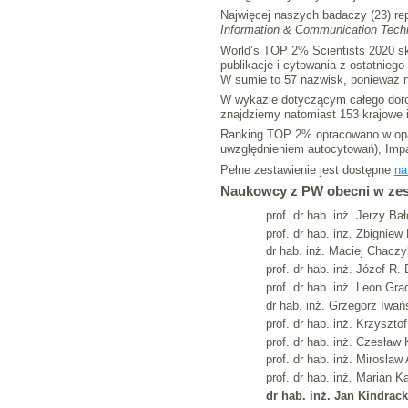
Najwięcej naszych badaczy (23) re
Information & Communication Tech
World’s TOP 2% Scientists 2020 skł
publikacje i cytowania z ostatnie
W sumie to 57 nazwisk, ponieważ n
W wykazie dotyczącym całego dorob
znajdziemy natomiast 153 krajowe i
Ranking TOP 2% opracowano w oparc
uwzględnieniem autocytowań), Impact
Pełne zestawienie jest dostępne
na
Naukowcy z PW obecni w zest
prof. dr hab. inż. Jerzy Ba
prof. dr hab. inż. Zbignie
dr hab. inż. Maciej Chaczyk
prof. dr hab. inż. Józef R.
prof. dr hab. inż. Leon Gr
dr hab. inż. Grzegorz Iwańs
prof. dr hab. inż. Krzyszt
prof. dr hab. inż. Czesław
prof. dr hab. inż. Miroslaw
prof. dr hab. inż. Marian 
dr hab. inż. Jan Kindrack