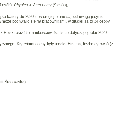
5 osób),
Physics & Astronomy
(9 osób),
u kariery do 2020 r., w drugiej brane są pod uwagę jedynie
 może pochwalić się 49 pracownikami, w drugiej są to 34 osoby.
 z Polski oraz 957 naukowców. Na liście dotyczącej roku 2020
znego. Kryteriami oceny były indeks Hirscha, liczba cytowań (z
rii Środowiska),