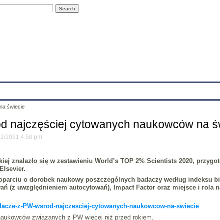
Education
Research
Projects
Archives
IT
Links
In
na świecie
d najczęściej cytowanych naukowców na ś
/12/2021 4:50 pm
kiej znalazło się w zestawieniu World’s TOP 2% Scientists 2020, przyg
lsevier.
arciu o dorobek naukowy poszczególnych badaczy według indeksu bib
wań (z uwzględnieniem autocytowań), Impact Factor oraz miejsce i rola n
adacze-z-PW-wsrod-najczesciej-cytowanych-naukowcow-na-swiecie
naukowców związanych z PW więcej niż przed rokiem.